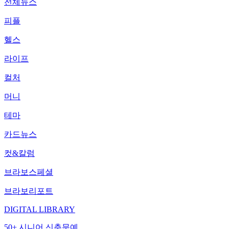
전체뉴스
피플
헬스
라이프
컬처
머니
테마
카드뉴스
컷&칼럼
브라보스페셜
브라보리포트
DIGITAL LIBRARY
50+ 시니어 신춘문예