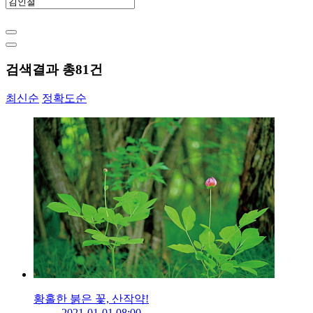
검색결과 총
81
건
최신순
정확도순
황홀한 붉은 꽃, 산작약!
2021-01-01 08:00