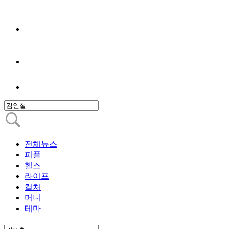
전체뉴스
피플
헬스
라이프
컬처
머니
테마