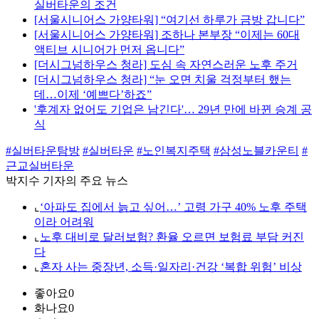
실버타운의 조건
[서울시니어스 가양타워] “여기선 하루가 금방 갑니다”
[서울시니어스 가양타워] 조하나 본부장 “이제는 60대
액티브 시니어가 먼저 옵니다”
[더시그넘하우스 청라] 도심 속 자연스러운 노후 주거
[더시그넘하우스 청라] “눈 오면 치울 걱정부터 했는
데…이제 ‘예쁘다’하죠”
'후계자 없어도 기업은 남긴다'… 29년 만에 바뀐 승계 공
식
#실버타운탐방
#실버타운
#노인복지주택
#삼성노블카운티
#
근교실버타운
박지수 기자의 주요 뉴스
⌞
‘아파도 집에서 늙고 싶어…’ 고령 가구 40% 노후 주택
이라 어려워
⌞
노후 대비로 달러보험? 환율 오르면 보험료 부담 커진
다
⌞
혼자 사는 중장년, 소득·일자리·건강 ‘복합 위험’ 비상
좋아요
0
화나요
0