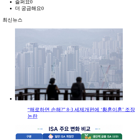
슬퍼요
0
더 궁금해요
0
최신뉴스
“해로하면 손해?” 8·3 세제개편에 ‘황혼이혼’ 조장
논란