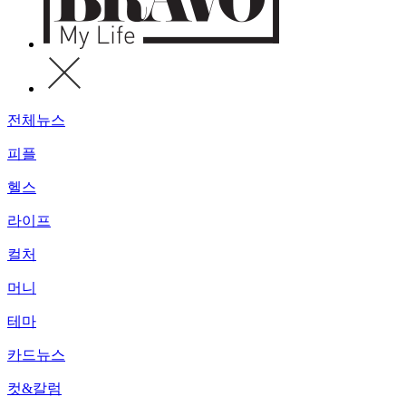
전체뉴스
피플
헬스
라이프
컬처
머니
테마
카드뉴스
컷&칼럼