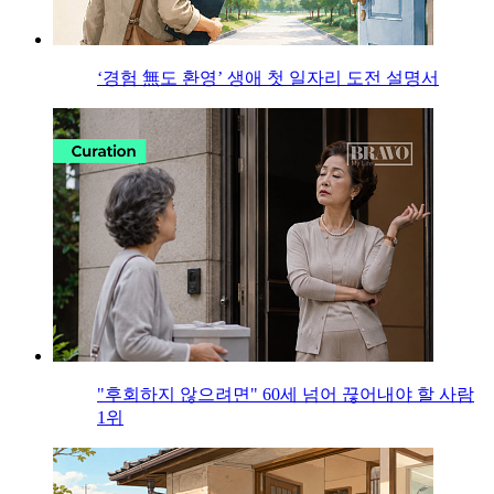
‘경험 無도 환영’ 생애 첫 일자리 도전 설명서
"후회하지 않으려면" 60세 넘어 끊어내야 할 사람
1위