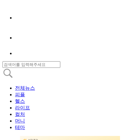
전체뉴스
피플
헬스
라이프
컬처
머니
테마