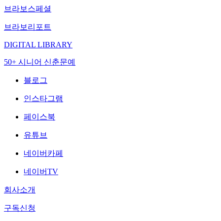
브라보스페셜
브라보리포트
DIGITAL LIBRARY
50+ 시니어 신춘문예
블로그
인스타그램
페이스북
유튜브
네이버카페
네이버TV
회사소개
구독신청