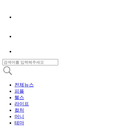
전체뉴스
피플
헬스
라이프
컬처
머니
테마