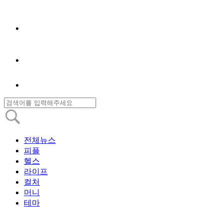
전체뉴스
피플
헬스
라이프
컬처
머니
테마