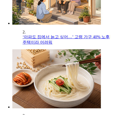
2.
‘아파도 집에서 늙고 싶어…’ 고령 가구 40% 노후
주택이라 어려워