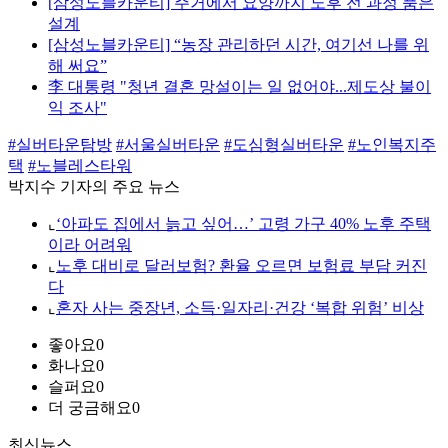
[삼성노블카운티] 주거에서 요양까지 노후 전 과정 품은
설계
[삼성노블카운티] “농장 관리하던 시간, 여기선 나를 위
해 써요”
李 대통령 "청년 결혼 망설이는 일 없어야...제도상 불이
익 조사"
#실버타운탐방
#서울실버타운
#도심형실버타운
#노인복지주
택
#노블레스타워
박지수 기자의 주요 뉴스
⌞
‘아파도 집에서 늙고 싶어…’ 고령 가구 40% 노후 주택
이라 어려워
⌞
노후 대비로 달러보험? 환율 오르면 보험료 부담 커진
다
⌞
혼자 사는 중장년, 소득·일자리·건강 ‘복합 위험’ 비상
좋아요
0
화나요
0
슬퍼요
0
더 궁금해요
0
최신뉴스