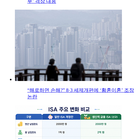
부’ 격상 대응
“해로하면 손해?” 8·3 세제개편에 ‘황혼이혼’ 조장
논란