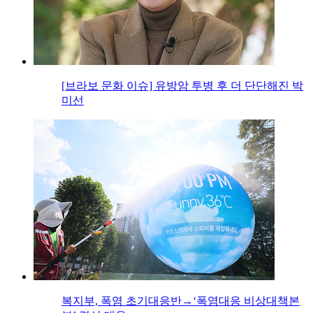
[브라보 문화 이슈] 유방암 투병 후 더 단단해진 박
미선
복지부, 폭염 초기대응반→‘폭염대응 비상대책본