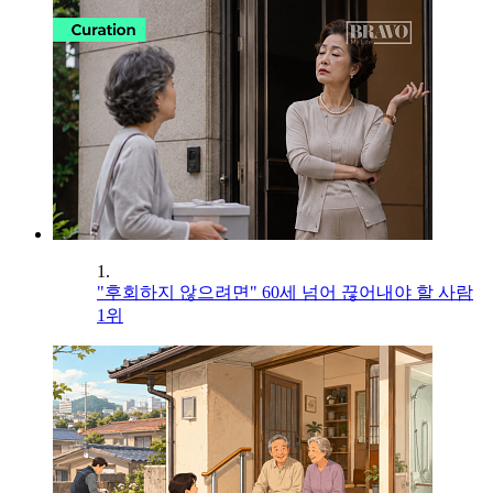
1.
"후회하지 않으려면" 60세 넘어 끊어내야 할 사람
1위