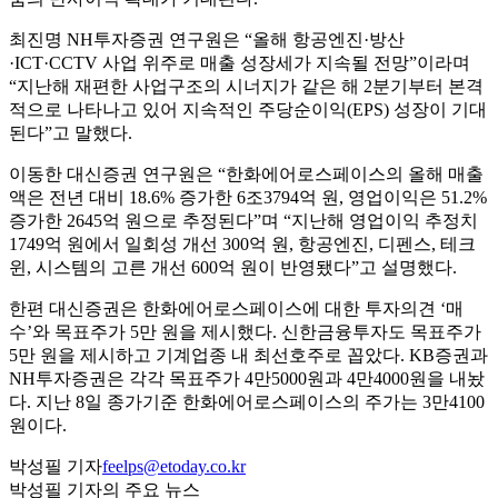
최진명 NH투자증권 연구원은 “올해 항공엔진·방산
·ICT·CCTV 사업 위주로 매출 성장세가 지속될 전망”이라며
“지난해 재편한 사업구조의 시너지가 같은 해 2분기부터 본격
적으로 나타나고 있어 지속적인 주당순이익(EPS) 성장이 기대
된다”고 말했다.
이동한 대신증권 연구원은 “한화에어로스페이스의 올해 매출
액은 전년 대비 18.6% 증가한 6조3794억 원, 영업이익은 51.2%
증가한 2645억 원으로 추정된다”며 “지난해 영업이익 추정치
1749억 원에서 일회성 개선 300억 원, 항공엔진, 디펜스, 테크
윈, 시스템의 고른 개선 600억 원이 반영됐다”고 설명했다.
한편 대신증권은 한화에어로스페이스에 대한 투자의견 ‘매
수’와 목표주가 5만 원을 제시했다. 신한금융투자도 목표주가
5만 원을 제시하고 기계업종 내 최선호주로 꼽았다. KB증권과
NH투자증권은 각각 목표주가 4만5000원과 4만4000원을 내놨
다. 지난 8일 종가기준 한화에어로스페이스의 주가는 3만4100
원이다.
박성필 기자
feelps@etoday.co.kr
박성필 기자의 주요 뉴스