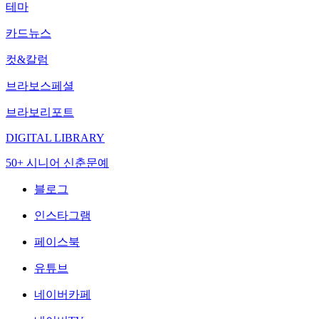
테마
카드뉴스
컷&칼럼
브라보스페셜
브라보리포트
DIGITAL LIBRARY
50+ 시니어 신춘문예
블로그
인스타그램
페이스북
유튜브
네이버카페