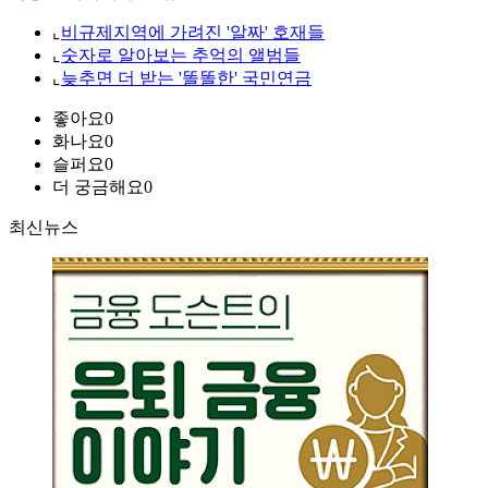
⌞
비규제지역에 가려진 '알짜' 호재들
⌞
숫자로 알아보는 추억의 앨범들
⌞
늦추면 더 받는 '똘똘한' 국민연금
좋아요
0
화나요
0
슬퍼요
0
더 궁금해요
0
최신뉴스