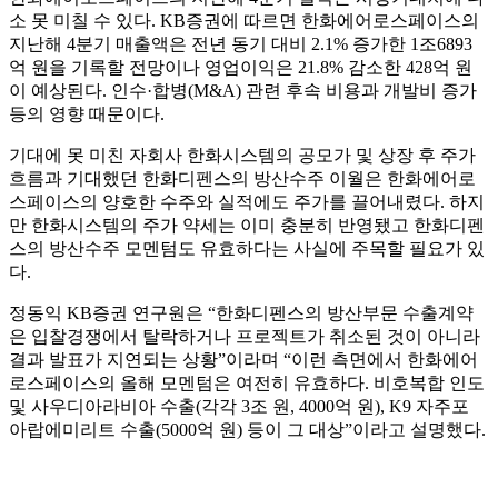
소 못 미칠 수 있다. KB증권에 따르면 한화에어로스페이스의
지난해 4분기 매출액은 전년 동기 대비 2.1% 증가한 1조6893
억 원을 기록할 전망이나 영업이익은 21.8% 감소한 428억 원
이 예상된다. 인수·합병(M&A) 관련 후속 비용과 개발비 증가
등의 영향 때문이다.
기대에 못 미친 자회사 한화시스템의 공모가 및 상장 후 주가
흐름과 기대했던 한화디펜스의 방산수주 이월은 한화에어로
스페이스의 양호한 수주와 실적에도 주가를 끌어내렸다. 하지
만 한화시스템의 주가 약세는 이미 충분히 반영됐고 한화디펜
스의 방산수주 모멘텀도 유효하다는 사실에 주목할 필요가 있
다.
정동익 KB증권 연구원은 “한화디펜스의 방산부문 수출계약
은 입찰경쟁에서 탈락하거나 프로젝트가 취소된 것이 아니라
결과 발표가 지연되는 상황”이라며 “이런 측면에서 한화에어
로스페이스의 올해 모멘텀은 여전히 유효하다. 비호복합 인도
및 사우디아라비아 수출(각각 3조 원, 4000억 원), K9 자주포
아랍에미리트 수출(5000억 원) 등이 그 대상”이라고 설명했다.