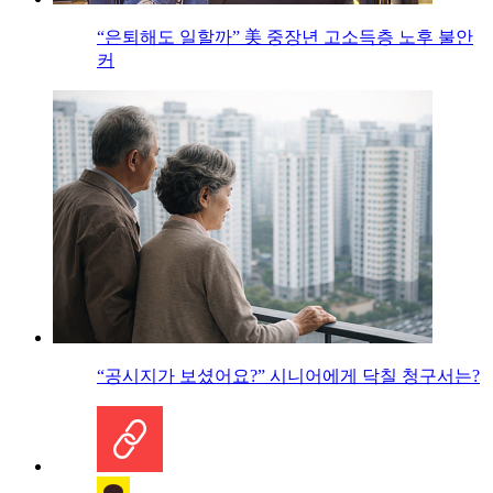
“은퇴해도 일할까” 美 중장년 고소득층 노후 불안
커
“공시지가 보셨어요?” 시니어에게 닥칠 청구서는?