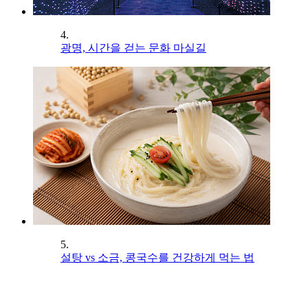
4.
광명, 시간을 걷는 문화 마실길
5.
설탕 vs 소금, 콩국수를 건강하게 먹는 법