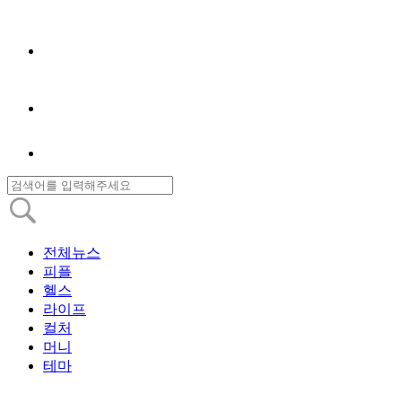
전체뉴스
피플
헬스
라이프
컬처
머니
테마