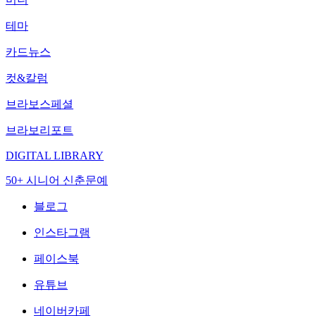
테마
카드뉴스
컷&칼럼
브라보스페셜
브라보리포트
DIGITAL LIBRARY
50+ 시니어 신춘문예
블로그
인스타그램
페이스북
유튜브
네이버카페