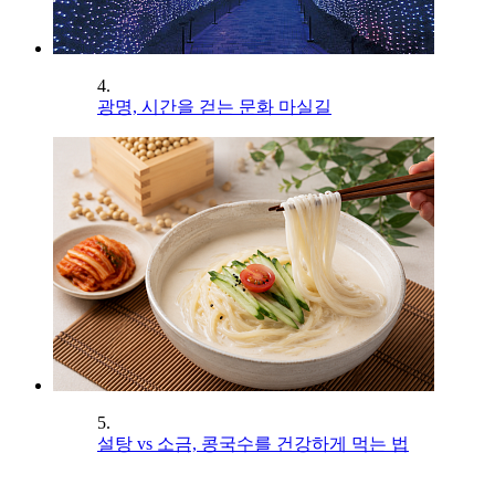
4.
광명, 시간을 걷는 문화 마실길
5.
설탕 vs 소금, 콩국수를 건강하게 먹는 법