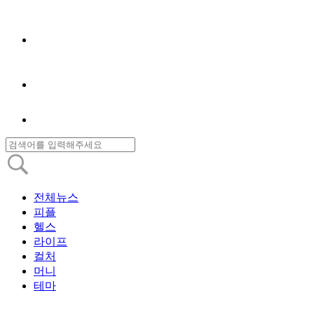
전체뉴스
피플
헬스
라이프
컬처
머니
테마