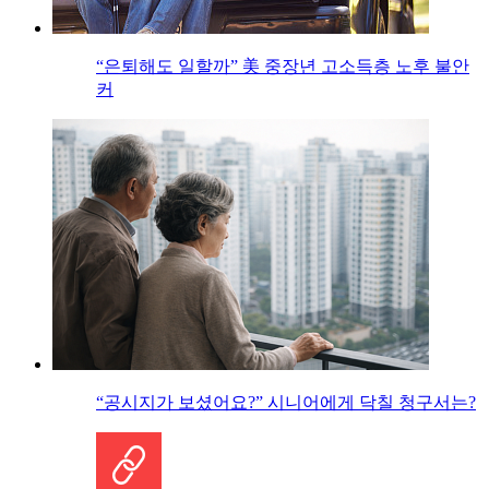
“은퇴해도 일할까” 美 중장년 고소득층 노후 불안
커
“공시지가 보셨어요?” 시니어에게 닥칠 청구서는?