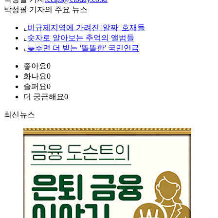
박성필 기자의 주요 뉴스
⌞
비규제지역에 가려진 '알짜' 호재들
⌞
숫자로 알아보는 추억의 앨범들
⌞
늦추면 더 받는 '똘똘한' 국민연금
좋아요
0
화나요
0
슬퍼요
0
더 궁금해요
0
최신뉴스