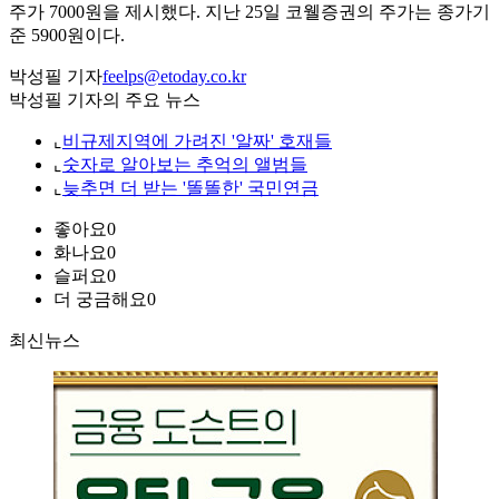
주가 7000원을 제시했다. 지난 25일 코웰증권의 주가는 종가기
준 5900원이다.
박성필 기자
feelps@etoday.co.kr
박성필 기자의 주요 뉴스
⌞
비규제지역에 가려진 '알짜' 호재들
⌞
숫자로 알아보는 추억의 앨범들
⌞
늦추면 더 받는 '똘똘한' 국민연금
좋아요
0
화나요
0
슬퍼요
0
더 궁금해요
0
최신뉴스