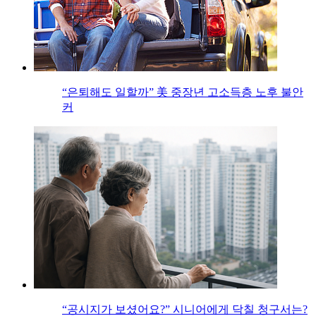
“은퇴해도 일할까” 美 중장년 고소득층 노후 불안
커
“공시지가 보셨어요?” 시니어에게 닥칠 청구서는?