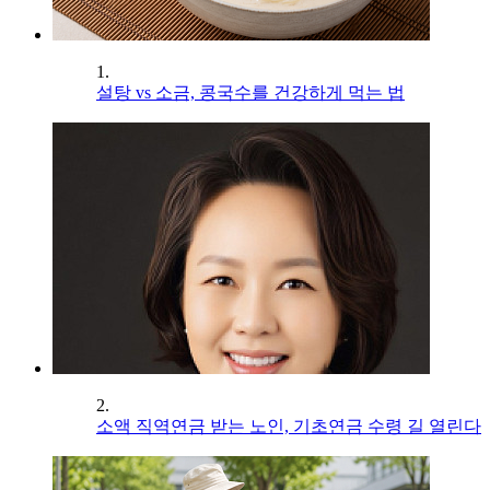
1.
설탕 vs 소금, 콩국수를 건강하게 먹는 법
2.
소액 직역연금 받는 노인, 기초연금 수령 길 열린다