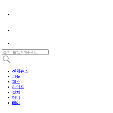
전체뉴스
피플
헬스
라이프
컬처
머니
테마