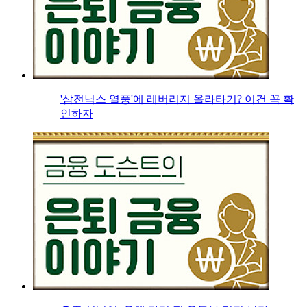
'삼전닉스 열풍'에 레버리지 올라타기? 이건 꼭 확
인하자