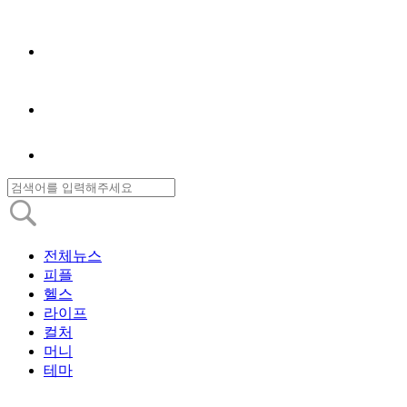
전체뉴스
피플
헬스
라이프
컬처
머니
테마