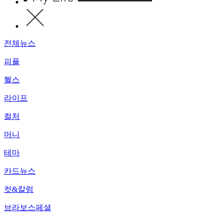
전체뉴스
피플
헬스
라이프
컬처
머니
테마
카드뉴스
컷&칼럼
브라보스페셜