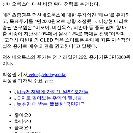
산네오룩스에 대한 비중 확대 전략을 추천했다.
메리츠증권은 덕산네오룩스에 대한 투자의견 ‘매수’를 유지하
고, 목표주가를 4만2000원으로 상향 조정했다. 이상현 메리츠
증권 연구원은 “비오이, 비전옥스, 티안마 등 중국 업체 향 매
출 비중이 지난해 20%에서 올해 22%로 확대될 전망”이라며
“고객사 다변화와 OLED 적용 스마트폰 확대에 따른 지속적인
실적 증가로 매수 의견을 권고한다”고 말했다.
덕산네오룩스의 주가는 전 거래일인 26일 종가기준 3만5000원
이다.
박성필 기자
feelps@etoday.co.kr
박성필 기자의 주요 뉴스
⌞
비규제지역에 가려진 '알짜' 호재들
⌞
숫자로 알아보는 추억의 앨범들
⌞
늦추면 더 받는 '똘똘한' 국민연금
좋아요
0
화나요
0
슬퍼요
0