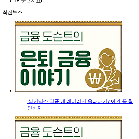
더 궁금해요
0
최신뉴스
'삼전닉스 열풍'에 레버리지 올라타기? 이건 꼭 확
인하자