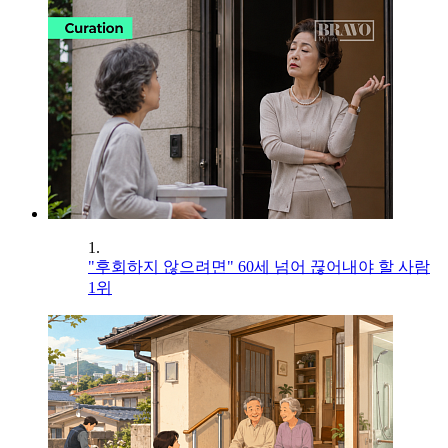
1.
"후회하지 않으려면" 60세 넘어 끊어내야 할 사람
1위