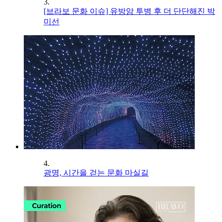
3.
[브라보 문화 이슈] 유방암 투병 후 더 단단해진 박
미선
4.
광명, 시간을 걷는 문화 마실길