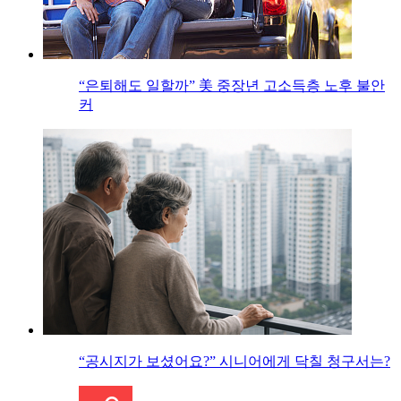
“은퇴해도 일할까” 美 중장년 고소득층 노후 불안
커
“공시지가 보셨어요?” 시니어에게 닥칠 청구서는?