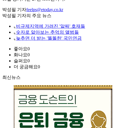
박성필 기자
feelps@etoday.co.kr
박성필 기자의 주요 뉴스
⌞
비규제지역에 가려진 '알짜' 호재들
⌞
숫자로 알아보는 추억의 앨범들
⌞
늦추면 더 받는 '똘똘한' 국민연금
좋아요
0
화나요
0
슬퍼요
0
더 궁금해요
0
최신뉴스