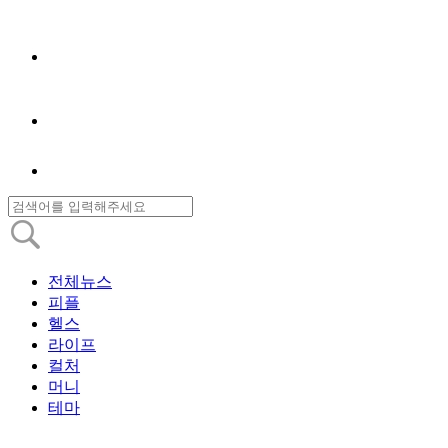
전체뉴스
피플
헬스
라이프
컬처
머니
테마