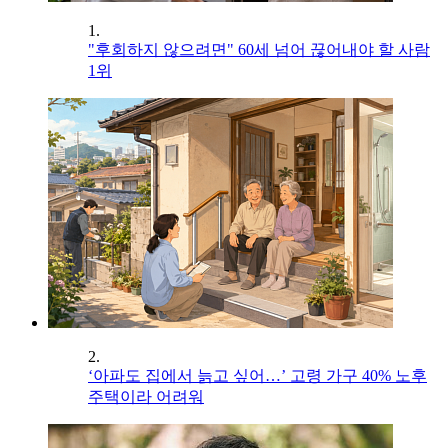
1.
"후회하지 않으려면" 60세 넘어 끊어내야 할 사람
1위
2.
‘아파도 집에서 늙고 싶어…’ 고령 가구 40% 노후
주택이라 어려워