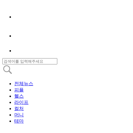
전체뉴스
피플
헬스
라이프
컬처
머니
테마