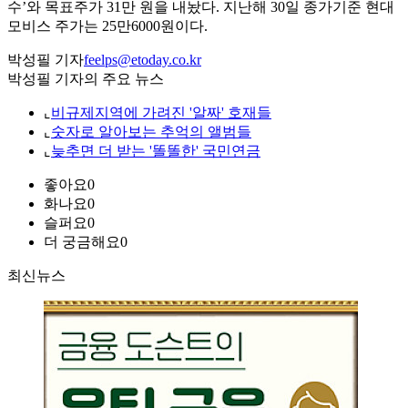
수’와 목표주가 31만 원을 내놨다. 지난해 30일 종가기준 현대
모비스 주가는 25만6000원이다.
박성필 기자
feelps@etoday.co.kr
박성필 기자의 주요 뉴스
⌞
비규제지역에 가려진 '알짜' 호재들
⌞
숫자로 알아보는 추억의 앨범들
⌞
늦추면 더 받는 '똘똘한' 국민연금
좋아요
0
화나요
0
슬퍼요
0
더 궁금해요
0
최신뉴스