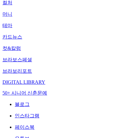
컬처
머니
테마
카드뉴스
컷&칼럼
브라보스페셜
브라보리포트
DIGITAL LIBRARY
50+ 시니어 신춘문예
블로그
인스타그램
페이스북