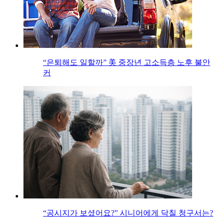
“은퇴해도 일할까” 美 중장년 고소득층 노후 불안
커
“공시지가 보셨어요?” 시니어에게 닥칠 청구서는?