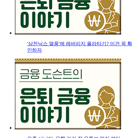
'삼전닉스 열풍'에 레버리지 올라타기? 이건 꼭 확
인하자