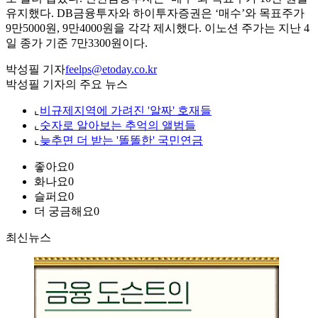
유지했다. DB금융투자와 하이투자증권은 ‘매수’와 목표주가
9만5000원, 9만4000원을 각각 제시했다. 이노션 주가는 지난 4
일 종가 기준 7만3300원이다.
박성필 기자
feelps@etoday.co.kr
박성필 기자의 주요 뉴스
⌞
비규제지역에 가려진 '알짜' 호재들
⌞
숫자로 알아보는 추억의 앨범들
⌞
늦추면 더 받는 '똘똘한' 국민연금
좋아요
0
화나요
0
슬퍼요
0
더 궁금해요
0
최신뉴스