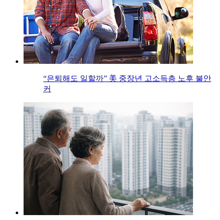
“은퇴해도 일할까” 美 중장년 고소득층 노후 불안
커