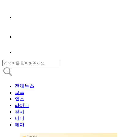
전체뉴스
피플
헬스
라이프
컬처
머니
테마