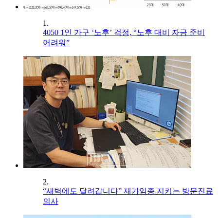
1.
4050 1인 가구 ‘노후’ 걱정, “노후 대비 자금 준비
어려워”
2.
“새벽에도 달려갑니다” 재가임종 지키는 방문진료
의사