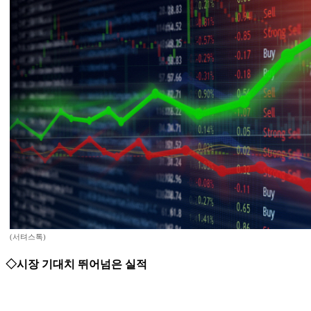
(서텨스톡)
◇시장 기대치 뛰어넘은 실적