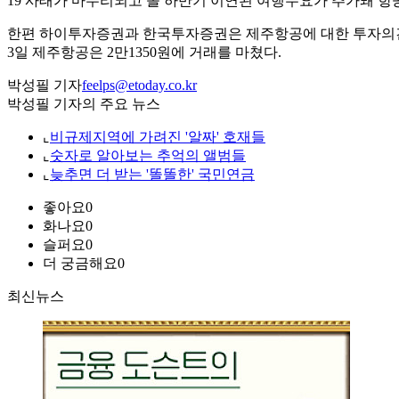
19 사태가 마무리되고 올 하반기 이연된 여행수요가 추가돼 항
한편 하이투자증권과 한국투자증권은 제주항공에 대한 투자의견으로 
3일 제주항공은 2만1350원에 거래를 마쳤다.
박성필 기자
feelps@etoday.co.kr
박성필 기자의 주요 뉴스
⌞
비규제지역에 가려진 '알짜' 호재들
⌞
숫자로 알아보는 추억의 앨범들
⌞
늦추면 더 받는 '똘똘한' 국민연금
좋아요
0
화나요
0
슬퍼요
0
더 궁금해요
0
최신뉴스