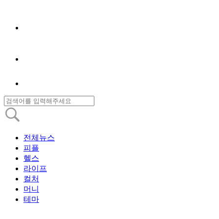
전체뉴스
피플
헬스
라이프
컬처
머니
테마