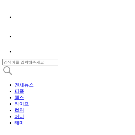
전체뉴스
피플
헬스
라이프
컬처
머니
테마