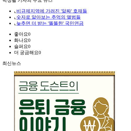
박성필 기자의 주요 뉴스
⌞
비규제지역에 가려진 '알짜' 호재들
⌞
숫자로 알아보는 추억의 앨범들
⌞
늦추면 더 받는 '똘똘한' 국민연금
좋아요
0
화나요
0
슬퍼요
0
더 궁금해요
0
최신뉴스