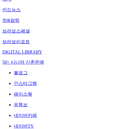
카드뉴스
컷&칼럼
브라보스페셜
브라보리포트
DIGITAL LIBRARY
50+ 시니어 신춘문예
블로그
인스타그램
페이스북
유튜브
네이버카페
네이버TV