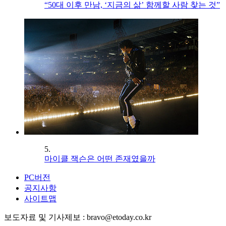
“50대 이후 만남, ‘지금의 삶’ 함께할 사람 찾는 것”
5.
마이클 잭슨은 어떤 존재였을까
PC버전
공지사항
사이트맵
보도자료 및 기사제보 : bravo@etoday.co.kr