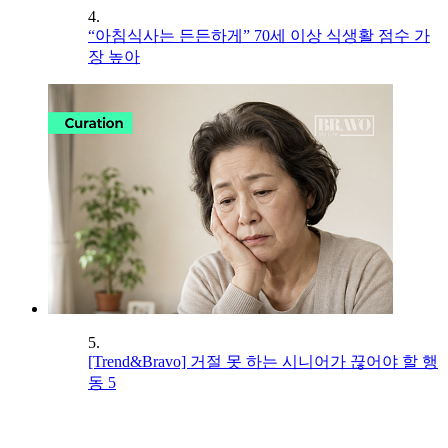
4.
“아침식사는 든든하게” 70세 이상 식생활 점수 가
장 높아
5.
[Trend&Bravo] 거절 못 하는 시니어가 끊어야 할 행
동 5