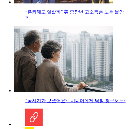
“은퇴해도 일할까” 美 중장년 고소득층 노후 불안
커
“공시지가 보셨어요?” 시니어에게 닥칠 청구서는?