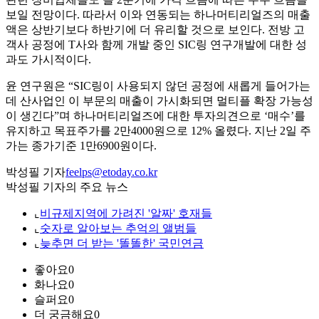
보일 전망이다. 따라서 이와 연동되는 하나머티리얼즈의 매출
액은 상반기보다 하반기에 더 유리할 것으로 보인다. 전방 고
객사 공정에 T사와 함께 개발 중인 SIC링 연구개발에 대한 성
과도 가시적이다.
윤 연구원은 “SIC링이 사용되지 않던 공정에 새롭게 들어가는
데 산사업인 이 부문의 매출이 가시화되면 멀티플 확장 가능성
이 생긴다”며 하나머티리얼즈에 대한 투자의견으로 ‘매수’를
유지하고 목표주가를 2만4000원으로 12% 올렸다. 지난 2일 주
가는 종가기준 1만6900원이다.
박성필 기자
feelps@etoday.co.kr
박성필 기자의 주요 뉴스
⌞
비규제지역에 가려진 '알짜' 호재들
⌞
숫자로 알아보는 추억의 앨범들
⌞
늦추면 더 받는 '똘똘한' 국민연금
좋아요
0
화나요
0
슬퍼요
0
더 궁금해요
0