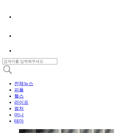
전체뉴스
피플
헬스
라이프
컬처
머니
테마