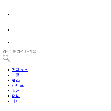
전체뉴스
피플
헬스
라이프
컬처
머니
테마