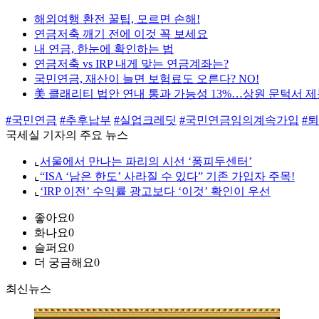
해외여행 환전 꿀팁, 모르면 손해!
연금저축 깨기 전에 이것 꼭 보세요
내 연금, 한눈에 확인하는 법
연금저축 vs IRP 내게 맞는 연금계좌는?
국민연금, 재산이 늘면 보험료도 오른다? NO!
美 클래리티 법안 연내 통과 가능성 13%…상원 문턱서 
#국민연금
#추후납부
#실업크레딧
#국민연금임의계속가입
#
국세실 기자의 주요 뉴스
⌞
서울에서 만나는 파리의 시선 ‘퐁피두센터’
⌞
“ISA ‘남은 한도’ 사라질 수 있다” 기존 가입자 주목!
⌞
‘IRP 이전’ 수익률 광고보다 ‘이것’ 확인이 우선
좋아요
0
화나요
0
슬퍼요
0
더 궁금해요
0
최신뉴스