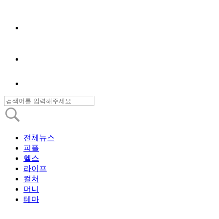
전체뉴스
피플
헬스
라이프
컬처
머니
테마