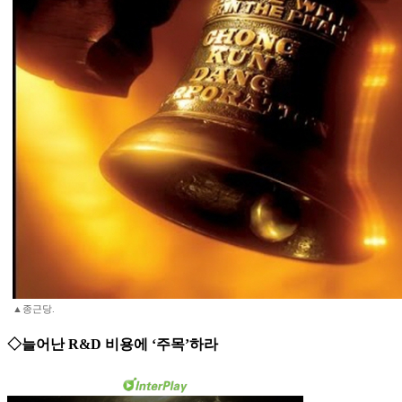
▲종근당.
◇늘어난 R&D 비용에 ‘주목’하라