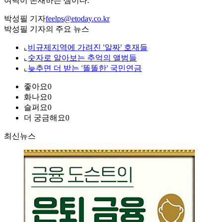
여력이 존재하는 셈이다.
박성필 기자
feelps@etoday.co.kr
박성필 기자의 주요 뉴스
⌞
비규제지역에 가려진 '알짜' 호재들
⌞
숫자로 알아보는 추억의 앨범들
⌞
늦추면 더 받는 '똘똘한' 국민연금
좋아요
0
화나요
0
슬퍼요
0
더 궁금해요
0
최신뉴스