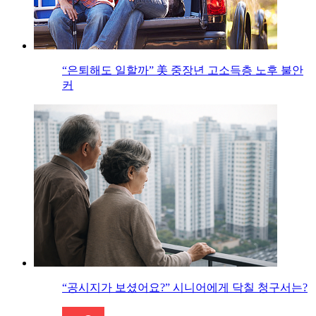
“은퇴해도 일할까” 美 중장년 고소득층 노후 불안
커
“공시지가 보셨어요?” 시니어에게 닥칠 청구서는?