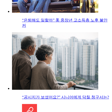
“은퇴해도 일할까” 美 중장년 고소득층 노후 불안
커
“공시지가 보셨어요?” 시니어에게 닥칠 청구서는?