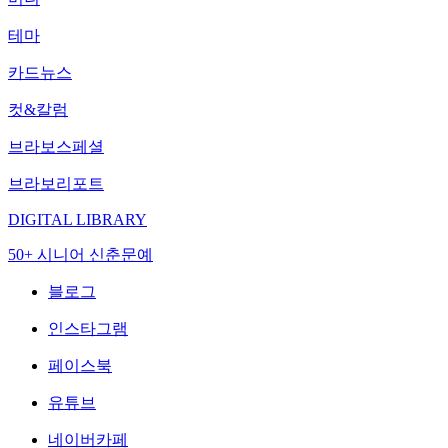
테마
카드뉴스
컷&칼럼
브라보스페셜
브라보리포트
DIGITAL LIBRARY
50+ 시니어 신춘문예
블로그
인스타그램
페이스북
유튜브
네이버카페