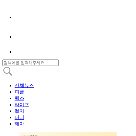
전체뉴스
피플
헬스
라이프
컬처
머니
테마