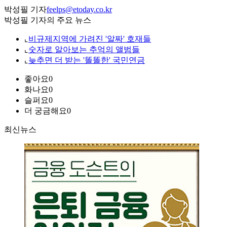
박성필 기자
feelps@etoday.co.kr
박성필 기자의 주요 뉴스
⌞
비규제지역에 가려진 '알짜' 호재들
⌞
숫자로 알아보는 추억의 앨범들
⌞
늦추면 더 받는 '똘똘한' 국민연금
좋아요
0
화나요
0
슬퍼요
0
더 궁금해요
0
최신뉴스