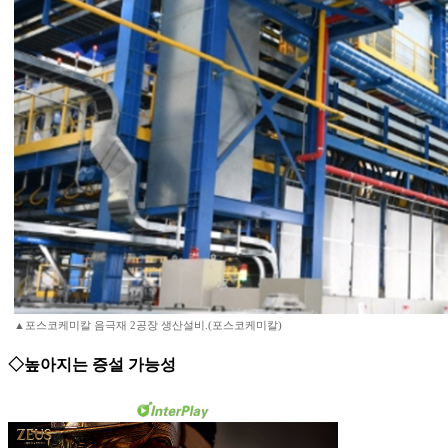
▲포스코케미칼 음극재 2공장 생산설비.(포스코케미칼)
◇높아지는 증설 가능성