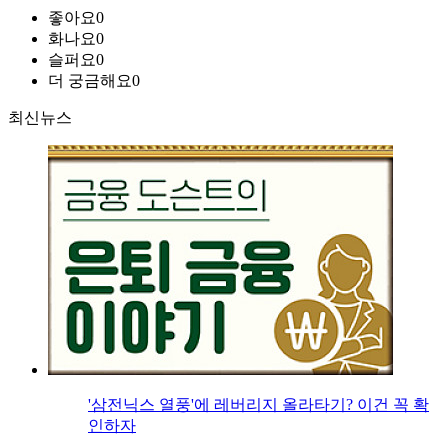
좋아요
0
화나요
0
슬퍼요
0
더 궁금해요
0
최신뉴스
'삼전닉스 열풍'에 레버리지 올라타기? 이건 꼭 확
인하자