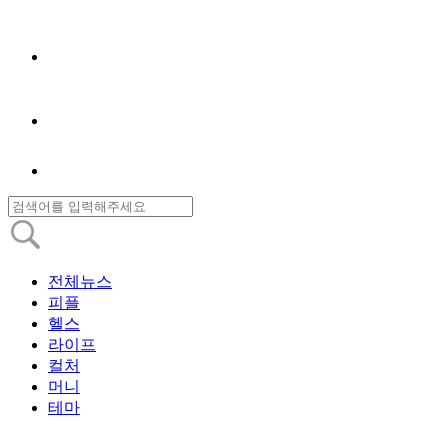
전체뉴스
피플
헬스
라이프
컬처
머니
테마