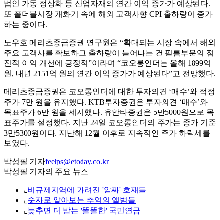
법인 가동 정상화 등 산업자재의 연간 이익 증가가 예상된다.
또 폴더블시장 개화기 속에 해외 고객사향 CPI 출하량이 증가
하는 중이다.
노우호 메리츠종금증권 연구원은 “확대되는 시장 속에서 해외
주요 고객사를 확보하고 출하량이 늘어나는 건 필름부문의 점
진적 이익 개선에 긍정적”이라며 “코오롱인더는 올해 1899억
원, 내년 2151억 원의 연간 이익 증가가 예상된다”고 전망했다.
메리츠종금증권은 코오롱인더에 대한 투자의견 ‘매수’와 적정
주가 7만 원을 유지했다. KTB투자증권은 투자의견 ‘매수’와
목표주가 6만 원을 제시했다. 유안타증권은 5만5000원으로 목
표주가를 설정했다. 지난 24일 코오롱인더의 주가는 종가 기준
3만5300원이다. 지난해 12월 이후로 지속적인 주가 하락세를
보였다.
박성필 기자
feelps@etoday.co.kr
박성필 기자의 주요 뉴스
⌞
비규제지역에 가려진 '알짜' 호재들
⌞
숫자로 알아보는 추억의 앨범들
⌞
늦추면 더 받는 '똘똘한' 국민연금