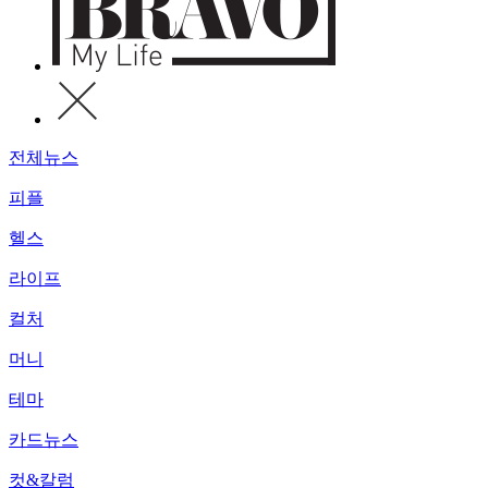
전체뉴스
피플
헬스
라이프
컬처
머니
테마
카드뉴스
컷&칼럼