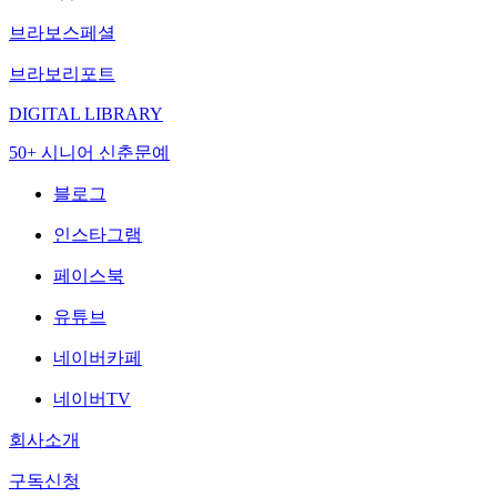
브라보스페셜
브라보리포트
DIGITAL LIBRARY
50+ 시니어 신춘문예
블로그
인스타그램
페이스북
유튜브
네이버카페
네이버TV
회사소개
구독신청