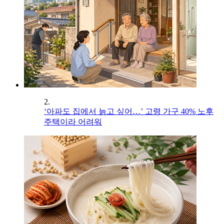
2.
‘아파도 집에서 늙고 싶어…’ 고령 가구 40% 노후
주택이라 어려워