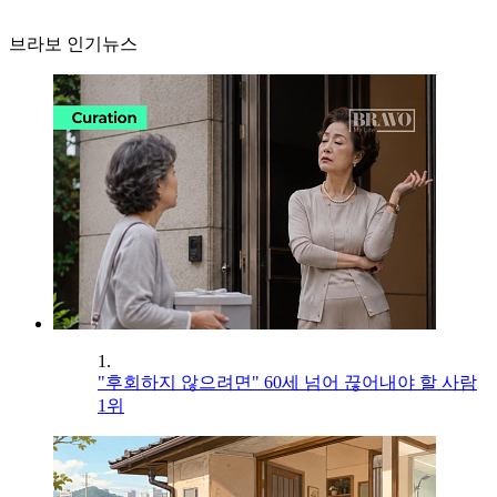
브라보 인기뉴스
1.
"후회하지 않으려면" 60세 넘어 끊어내야 할 사람
1위