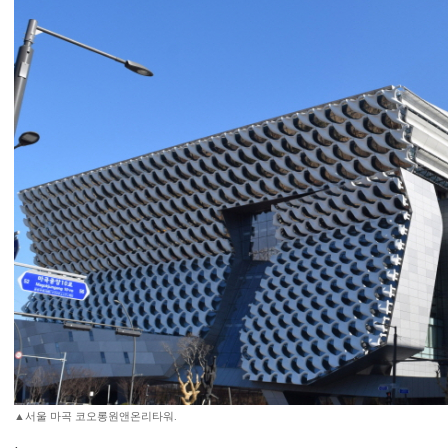
▲서울 마곡 코오롱원앤온리타워.