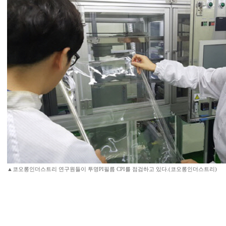
▲코오롱인더스트리 연구원들이 투명PI필름 CPI를 점검하고 있다.(코오롱인더스트리)