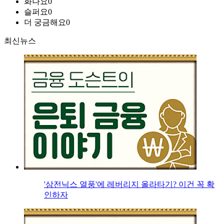
화나요
0
슬퍼요
0
더 궁금해요
0
최신뉴스
'삼전닉스 열풍'에 레버리지 올라타기? 이건 꼭 확
인하자