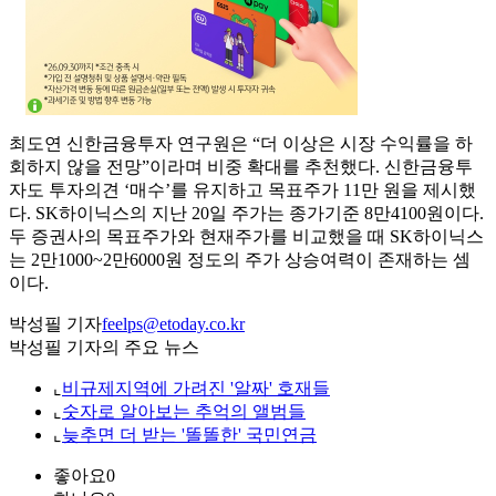
최도연 신한금융투자 연구원은 “더 이상은 시장 수익률을 하
회하지 않을 전망”이라며 비중 확대를 추천했다. 신한금융투
자도 투자의견 ‘매수’를 유지하고 목표주가 11만 원을 제시했
다. SK하이닉스의 지난 20일 주가는 종가기준 8만4100원이다.
두 증권사의 목표주가와 현재주가를 비교했을 때 SK하이닉스
는 2만1000~2만6000원 정도의 주가 상승여력이 존재하는 셈
이다.
박성필 기자
feelps@etoday.co.kr
박성필 기자의 주요 뉴스
⌞
비규제지역에 가려진 '알짜' 호재들
⌞
숫자로 알아보는 추억의 앨범들
⌞
늦추면 더 받는 '똘똘한' 국민연금
좋아요
0