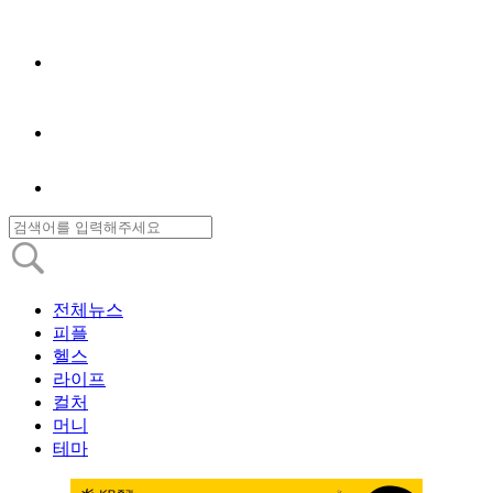
전체뉴스
피플
헬스
라이프
컬처
머니
테마