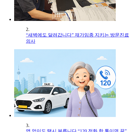
2.
“새벽에도 달려갑니다” 재가임종 지키는 방문진료
의사
3.
앱 없이도 택시 부릅니다 “120 전화 한 통이면 끝”