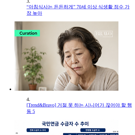
3.
“아침식사는 든든하게” 70세 이상 식생활 점수 가
장 높아
4.
[Trend&Bravo] 거절 못 하는 시니어가 끊어야 할 행
동 5