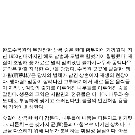
완도수목원의 무진장한 상록 숲은 한때 황무지에 가까웠다. 지
난 1950년대까지만 해도 남벌과 도벌로 헐벗기어 황량했다. 재
질이 조밀해 숯 재료로 널리 알려졌던 붉가시나무와 동백나무
군락은 한결 자심한 수난을 당했다. 수목원 곳곳에 발달한 ‘맹
아림(萌芽林)’은 당시의 벌채가 남긴 상흔이자 재생의 현장이
다. 맹아림? 밑동이 잘려나간 그루터기에서 새로 돋은 움싹들
이 자라난, 여럿의 줄기로 이루어진 나무들로 이루어진 숲을
말한다. 생존의 고역은 사람만의 전유물은 아니다. 나무와 숲
도 때로 부당하게 찢기고 스러진다만, 불굴의 인간처럼 용을
써 기어이 회생한다.
숲길에 상큼한 향이 감돈다. 나무들이 내뿜는 피톤치드 향기렷
다. 피톤치드는 갖가지 균(菌)들의 내침으로 야기된 상처나 고
난을 다스리기 위해 나무가 분비하는 휘발성 물질이다. 아픈