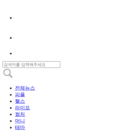
전체뉴스
피플
헬스
라이프
컬처
머니
테마