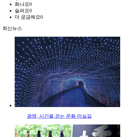
화나요
0
슬퍼요
0
더 궁금해요
0
최신뉴스
광명, 시간을 걷는 문화 마실길