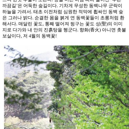
까끔길’은 어둑한 숲길이다. 기차게 무성한 동백나무 군락이
하늘을 가려서. 태초 이전처럼 심원한 적막에 휩싸인 동백 숲
은 그러나 밝다. 순결한 몸을 붉게 연 동백꽃들이 초롱처럼 환
해서다. 매달린 꽃도, 통째 떨어져 뒹구는 꽃도 성(聖)의 이미
지로 다가와 내 안의 진흙탕을 헹군다. 향화(香火) 아니면 촛불
보살이다, 저 4월의 동백꽃!