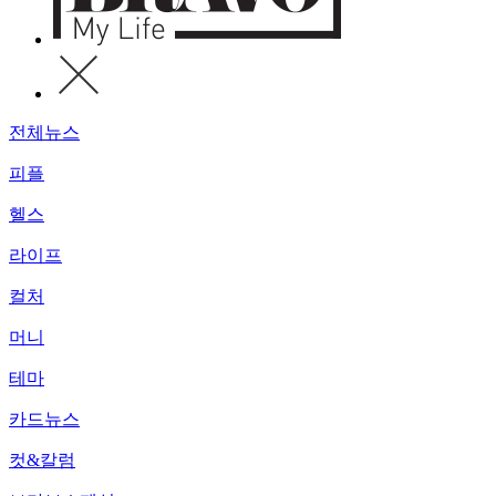
전체뉴스
피플
헬스
라이프
컬처
머니
테마
카드뉴스
컷&칼럼