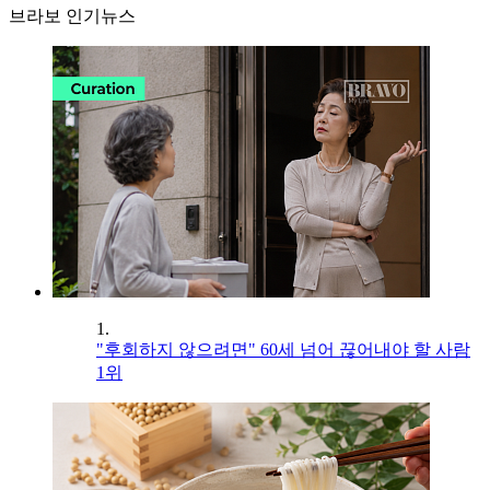
브라보 인기뉴스
1.
"후회하지 않으려면" 60세 넘어 끊어내야 할 사람
1위