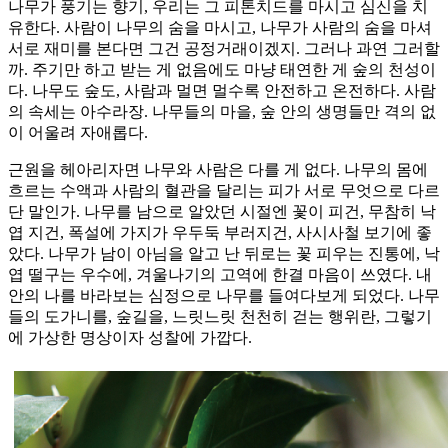
나무가 풍기는 향기, 우리는 그 피톤치드를 마시고 심신을 치
유한다. 사람이 나무의 숨을 마시고, 나무가 사람의 숨을 마셔
서로 재미를 본다면 그건 공정거래이겠지. 그러나 과연 그러할
까. 주기만 하고 받는 게 없음에도 마냥 태연한 게 숲의 천성이
다. 나무도 숲도, 사람과 멀면 멀수록 안전하고 온전하다. 사람
의 속세는 아수라장. 나무들의 마을, 숲 안의 생명들만 격의 없
이 어울려 자애롭다.
근원을 헤아리자면 나무와 사람은 다를 게 없다. 나무의 몸에
흐르는 수액과 사람의 혈관을 달리는 피가 서로 무엇으로 다르
단 말인가. 나무를 남으로 알았던 시절엔 꽃이 피건, 무참히 낙
엽 지건, 폭설에 가지가 우두둑 부러지건, 사시사철 보기에 좋
았다. 나무가 남이 아님을 알고 난 뒤로는 꽃 피우는 진통에, 낙
엽 떨구는 우수에, 겨울나기의 고역에 한결 마음이 쓰였다. 내
안의 나를 바라보는 심정으로 나무를 들여다보게 되었다. 나무
들의 도가니를, 숲길을, 느릿느릿 천천히 걷는 행위란, 그렇기
에 가상한 명상이자 성찰에 가깝다.