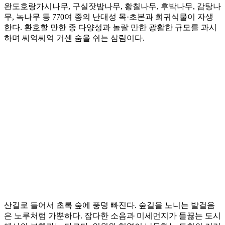
완도호랑가시나무, 구실잣밤나무, 황칠나무, 후박나무, 감탕나
무, 녹나무 등 770여 종의 난대성 목·초본과 희귀식물이 자생
한다. 환호할 만한 종 다양성과 놀랄 만한 광활한 규모를 과시
하며 씨억씨억 거센 숨을 쉬는 삼림이다.
산길로 들어서 초록 숲에 풍덩 빠진다. 숲길을 노니는 발걸음
은 노루처럼 가뿐하다. 잡다한 소음과 미세먼지가 들끓는 도시