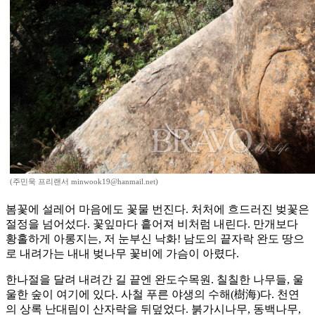
(주민욱 프리랜서 minwook19@hanmail.net)
봄꽃에 설레어 마음에도 꽃물 번진다. 처처에 흐드러진 벚꽃은
절정을 넘어섰다. 꽃잎마다 흩어져 비처럼 내린다. 만개보다
황홀하게 아롱지는, 저 눈부신 낙화! 남도의 끝자락 완도 땅으
로 내려가는 내내 벚나무 꽃비에 가슴이 아렸다.
한나절을 달려 내려간 길 끝엔 완도수목원. 칠칠한 나무들, 울
울한 숲이 여기에 있다. 사철 푸른 야생의 수해(樹海)다. 천연
의 상록 난대림이 산자락을 뒤덮었다. 붉가시나무, 동백나무,