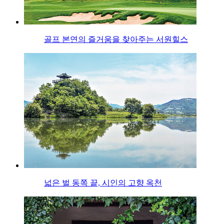
골프 본연의 즐거움을 찾아주는 서원힐스
넓은 벌 동쪽 끝, 시인의 고향 옥천