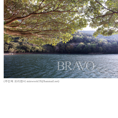
(주민욱 프리랜서 minwook19@hanmail.net)