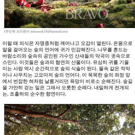
(주민욱 프리랜서 minwook19@hanmail.net)
이럴 때 의식은 자명종처럼 깨어나고 오감이 열린다. 온몸으로
말을 걸어오는 숲의 언어에 귀가 민감해진다. 나무를 흔드는
바람소리와 숲속의 공인된 가수인 산새들의 악곡이 귓속으로
스민다. 이것들은 숲과의 협연의 산물이다. 유심히 귀를 기울
이는 사람 역시 순간적으로 숲의 식솔이 된다. 물속 같은 적막
이나 사무치는 고요마저 숲의 언어다. 이 묵묵한 숲의 좌정 앞
에서 번잡한 혀처럼 날름거리던 욕망이 비로소 순해진다. 숲길
을 가만히 걷는 일은 그래서 오롯한 순례다. 내밀하게 전개되
는, 조촐하되 순수한 향연이다.