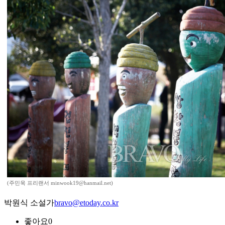
(주민욱 프리랜서 minwook19@hanmail.net)
박원식 소설가
bravo@etoday.co.kr
좋아요
0