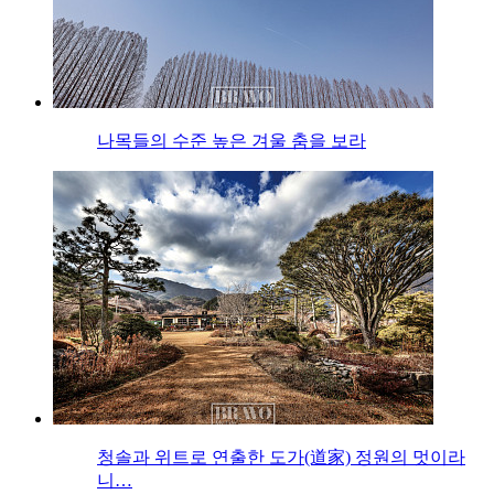
나목들의 수준 높은 겨울 춤을 보라
청솔과 위트로 연출한 도가(道家) 정원의 멋이라
니…