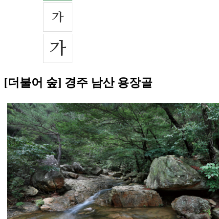
[더불어 숲] 경주 남산 용장골