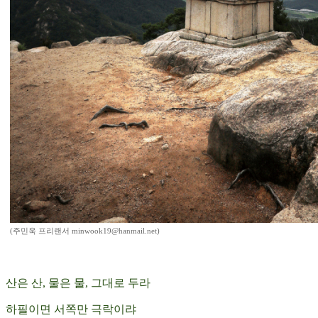
(주민욱 프리랜서 minwook19@hanmail.net)
산은 산, 물은 물, 그대로 두라
하필이면 서쪽만 극락이랴