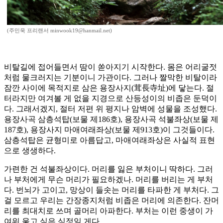
(주민욱 프리랜서 minwook19@hanmail.net)
비탈길에 접어들면서 땀이 쏟아지기 시작한다. 몸은 어리굴젓
처럼 물크러지는 기분이니 가관이다. 그러나 짤막한 비탈이라
잠깐 사이에 목적지로 삼은 용장사지(茸長寺址)에 닿는다. 절
터라지만 여겨볼 게 없을 지경으로 산등성이의 비좁은 둔덕이
다. 그래서겠지, 절터 저편 위 평지나 암벽에 성물을 조성했다.
용장사곡 삼층석탑(보물 제186호), 용장사곡 석불좌상(보물 제
187호), 용장사지 마애여래좌상(보물 제913호)이 그것들이다.
삼층석탑은 균형미로 아름답고, 마애여래좌상은 사실적 표현
으로 생생하다.
가련한 건 석불좌상이다. 머리를 잃은 부처이니 딱하다. 그러
나 부처에게 무슨 머리가 필요하겠나. 머리를 버리는 게 부처
다. 번뇌가 고이고, 망상이 들솟는 머리를 타파한 게 부처다. 그
걸 모르고 우리는 간장종지처럼 비좁은 머리에 의존한다. 잔머
리를 최대치로 쓰며 골머리 아파한다. 부처는 이런 중생이 가
여워 울고 싶은 심정일 게다.