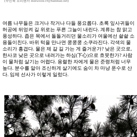
(주민욱 프리랜서 minwook19@hanmail.net)
여름 나무들은 크거나 작거나 다들 풍요롭다. 초록 잎사귀들이
허공에 뒤엉켜 길 위로는 푸른 그늘이 내린다. 계류는 참 맑고
풍성하다. 좁은 목에서 돌돌거리던 물소리가 여울에선 솰솰 소
용돌이친다. 바위 턱을 만나면 쿵쿵쿵 소쿠라진다. 각색의 물
소리가 흥겹다. 물은 제 갈 길 가는 게 즐거운가? 낮은 곳으로,
한사코 낮은 곳으로 내려가는 하심(下心)으로 흐뭇한가? 사람
이 물처럼 살기는 어렵다. 용렬한 자에게 물은 준령처럼 너무
높다. 분수를 알아 조신하게 살기에도 숨이 차 마냥 푼수로 산
다. 임제 선사가 이렇게 일렀다.