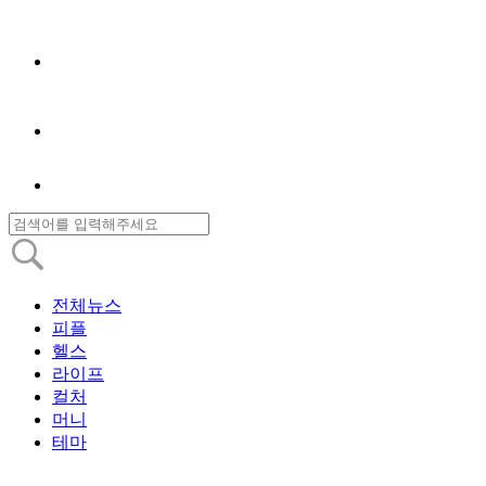
전체뉴스
피플
헬스
라이프
컬처
머니
테마