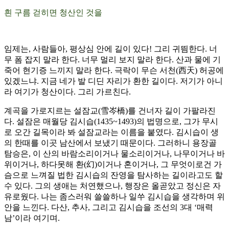
흰 구름 걷히면 청산인 것을
임제는, 사람들아, 평상심 안에 길이 있다! 그리 귀띔한다. 너
무 폼 잡지 말라 한다. 너무 멀리 보지 말라 한다. 산과 물에 기
죽어 현기증 느끼지 말라 한다. 극락이 무슨 서천(西天) 허공에
있겠느냐. 지금 네가 발 디딘 자리가 환한 길이다. 저기가 아니
라 여기가 청산이다. 그리 가르친다.
계곡을 가로지르는 설잠교(雪岑橋)를 건너자 길이 가팔라진
다. 설잠은 매월당 김시습(1435~1493)의 법명으로, 그가 무시
로 오간 길목이라 봐 설잠교라는 이름을 붙였다. 김시습이 생
의 한때를 이곳 남산에서 보냈기 때문이다. 그러하니 용장골
탐승은, 이 산의 바람소리이거나 물소리이거나, 나무이거나 바
위이거나, 하다못해 환(幻)이거나 혼이거나, 그 무엇이로건 가
슴으로 느껴질 법한 김시습의 잔영을 탐사하는 길이라고도 할
수 있다. 그의 생애는 처연했으나, 행장은 올곧았고 정신은 자
유로웠다. 나는 좀스러워 쓸쓸하나 일쑤 김시습을 생각하며 위
안을 느낀다. 다산, 추사, 그리고 김시습을 조선의 3대 ‘매력
남’이라 여기며.