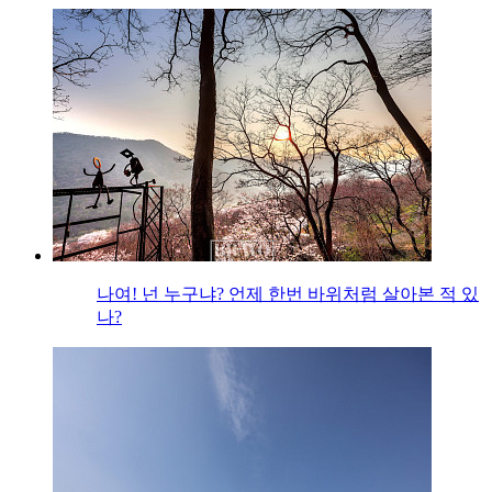
나여! 넌 누구냐? 언제 한번 바위처럼 살아본 적 있
나?