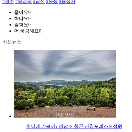
#경주
#용장골
#남산
#불상
#용장사
좋아요
0
화나요
0
슬퍼요
0
더 궁금해요
0
최신뉴스
주말에 가볼까? 경남 산청군 산청포레스트정원