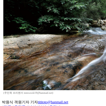
(주민욱 프리랜서 minwook19@hanmail.net)
박원식 객원기자 기자
tititoto@hanmail.net