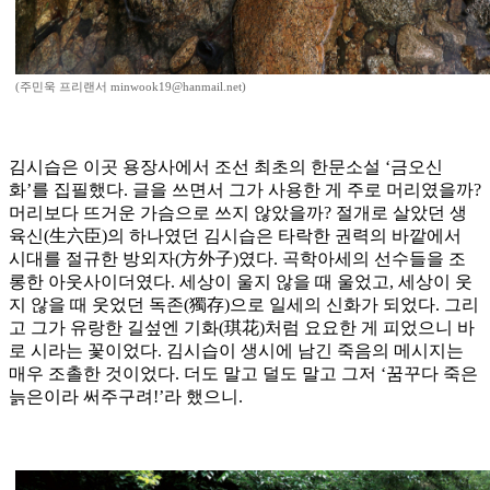
(주민욱 프리랜서 minwook19@hanmail.net)
김시습은 이곳 용장사에서 조선 최초의 한문소설 ‘금오신
화’를 집필했다. 글을 쓰면서 그가 사용한 게 주로 머리였을까?
머리보다 뜨거운 가슴으로 쓰지 않았을까? 절개로 살았던 생
육신(生六臣)의 하나였던 김시습은 타락한 권력의 바깥에서
시대를 절규한 방외자(方外子)였다. 곡학아세의 선수들을 조
롱한 아웃사이더였다. 세상이 울지 않을 때 울었고, 세상이 웃
지 않을 때 웃었던 독존(獨存)으로 일세의 신화가 되었다. 그리
고 그가 유랑한 길섶엔 기화(琪花)처럼 요요한 게 피었으니 바
로 시라는 꽃이었다. 김시습이 생시에 남긴 죽음의 메시지는
매우 조촐한 것이었다. 더도 말고 덜도 말고 그저 ‘꿈꾸다 죽은
늙은이라 써주구려!’라 했으니.