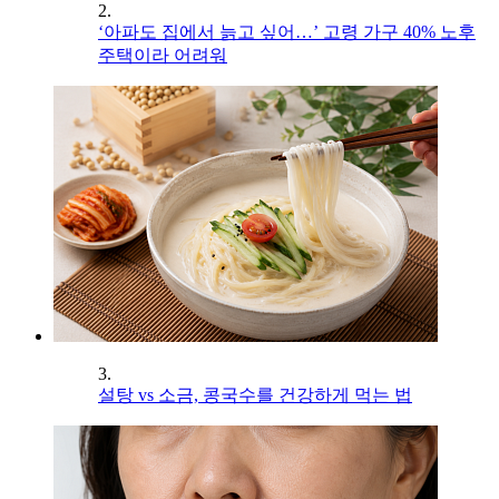
2.
‘아파도 집에서 늙고 싶어…’ 고령 가구 40% 노후
주택이라 어려워
3.
설탕 vs 소금, 콩국수를 건강하게 먹는 법