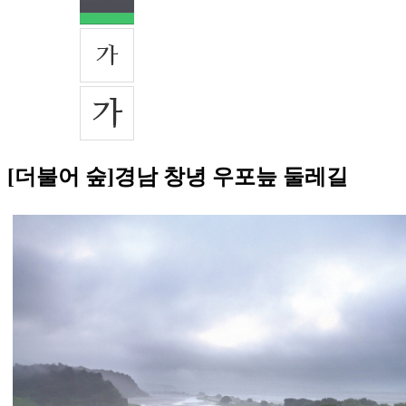
[더불어 숲]경남 창녕 우포늪 둘레길