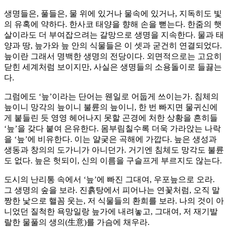
생명들은, 풀들은, 물 위에 있거나 물속에 있거나, 지독히도 빛
의 유혹에 약하다. 한사코 태양을 향해 손을 뻗는다. 한줌의 햇
살이라도 더 부여잡으려는 갈망으로 생명을 지속한다. 물과 태
양과 땅, 늪가와 늪 안의 식물들은 이 셋과 굳건히 연결되었다.
늪이란 그래서 명백한 생명의 전당이다. 외면적으로는 고요히
닫힌 세계처럼 보이지만, 사실은 생명들의 소용돌이로 들끓는
다.
그럼에도 ‘늪’이라는 단어는 웬일로 어둡게 쓰이는가. 침체의
늪이니 망각의 늪이니 불륜의 늪이니, 한 번 빠지면 물귀신에
게 붙들린 듯 영영 헤어나지 못할 곤경에 처한 상황을 흔히들
‘늪’을 갖다 붙여 은유한다. 몸부림칠수록 더욱 가라앉는 나락
을 ‘늪’에 비유한다. 이는 얄궂은 곡해에 가깝다. 늪은 생성과
생동과 창의의 도가니가 아니던가. 거기엔 침체도 망각도 불륜
도 없다. 늪은 헛되이, 신의 이름을 구슬프게 부르지도 않는다.
도시의 난리통 속에서 ‘늪’에 빠진 그대여, 우포늪으로 오라.
그 생명의 숲을 보라. 진흙탕에서 피어나는 연꽃처럼, 오직 말
짱한 낯으로 핼꼼 웃는, 저 식물들의 환희를 보라. 나의 것이 아
니었던 질척한 욕망일랑 늪가에 내려놓고, 그대여, 저 재기발
랄한 물풀의 생의(生意)를 가슴에 채우라.