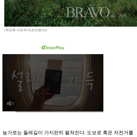
(주민욱 사진작가(프리랜서))
늪가로는 둘레길이 가지런히 펼쳐진다. 도보로 혹은 자전거를