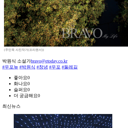
(주민욱 사진작가(프리랜서))
박원식 소설가
bravo@etoday.co.kr
#우포늪
#박원식
#창녕
#우포
#둘레길
좋아요
0
화나요
0
슬퍼요
0
더 궁금해요
0
최신뉴스