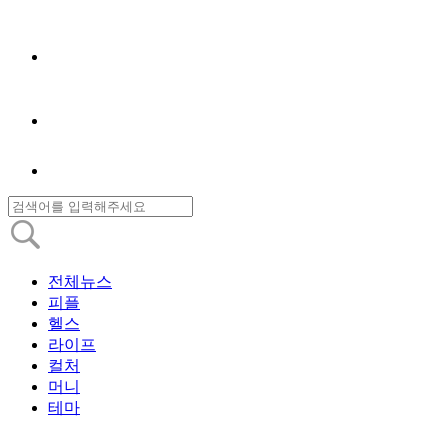
전체뉴스
피플
헬스
라이프
컬처
머니
테마