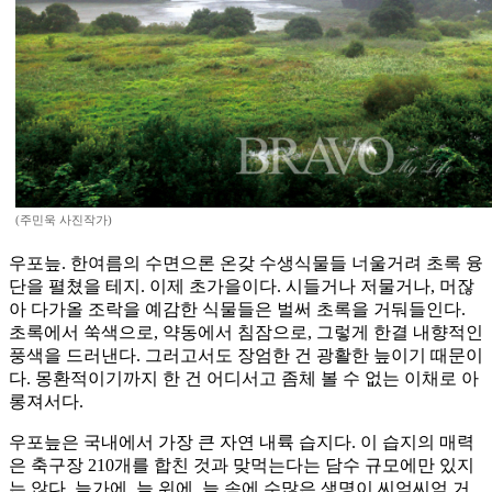
(주민욱 사진작가)
우포늪. 한여름의 수면으론 온갖 수생식물들 너울거려 초록 융
단을 펼쳤을 테지. 이제 초가을이다. 시들거나 저물거나, 머잖
아 다가올 조락을 예감한 식물들은 벌써 초록을 거둬들인다.
초록에서 쑥색으로, 약동에서 침잠으로, 그렇게 한결 내향적인
풍색을 드러낸다. 그러고서도 장엄한 건 광활한 늪이기 때문이
다. 몽환적이기까지 한 건 어디서고 좀체 볼 수 없는 이채로 아
롱져서다.
우포늪은 국내에서 가장 큰 자연 내륙 습지다. 이 습지의 매력
은 축구장 210개를 합친 것과 맞먹는다는 담수 규모에만 있지
는 않다. 늪가에, 늪 위에, 늪 속에 수많은 생명이 씨억씨억 거