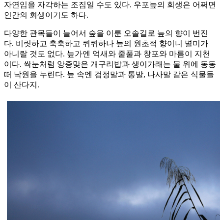
자연임을 자각하는 조짐일 수도 있다. 우포늪의 회생은 어쩌면
인간의 회생이기도 하다.
다양한 관목들이 늘어서 숲을 이룬 오솔길로 늪의 향이 번진
다. 비릿하고 축축하고 퀴퀴하나 늪의 원초적 향이니 별미가
아니랄 것도 없다. 늪가엔 억새와 줄풀과 창포와 마름이 지천
이다. 싹눈처럼 앙증맞은 개구리밥과 생이가래는 물 위에 동동
떠 낙원을 누린다. 늪 속엔 검정말과 통발, 나사말 같은 식물들
이 산다지.