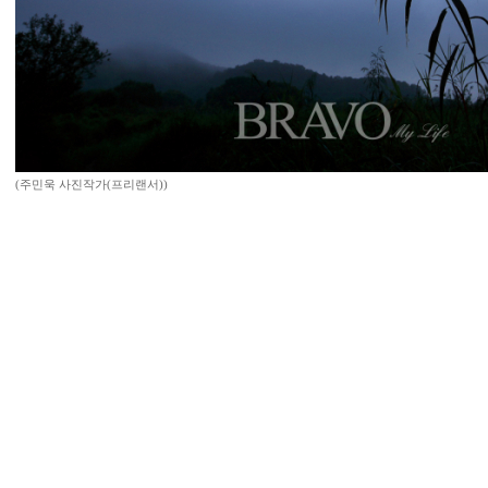
(주민욱 사진작가(프리랜서))