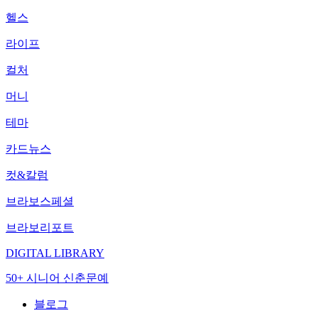
헬스
라이프
컬처
머니
테마
카드뉴스
컷&칼럼
브라보스페셜
브라보리포트
DIGITAL LIBRARY
50+ 시니어 신춘문예
블로그