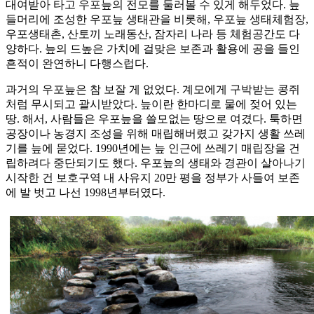
대여받아 타고 우포늪의 전모를 둘러볼 수 있게 해두었다. 늪
들머리에 조성한 우포늪 생태관을 비롯해, 우포늪 생태체험장,
우포생태촌, 산토끼 노래동산, 잠자리 나라 등 체험공간도 다
양하다. 늪의 드높은 가치에 걸맞은 보존과 활용에 공을 들인
흔적이 완연하니 다행스럽다.
과거의 우포늪은 참 보잘 게 없었다. 계모에게 구박받는 콩쥐
처럼 무시되고 괄시받았다. 늪이란 한마디로 물에 젖어 있는
땅. 해서, 사람들은 우포늪을 쓸모없는 땅으로 여겼다. 툭하면
공장이나 농경지 조성을 위해 매립해버렸고 갖가지 생활 쓰레
기를 늪에 묻었다. 1990년에는 늪 인근에 쓰레기 매립장을 건
립하려다 중단되기도 했다. 우포늪의 생태와 경관이 살아나기
시작한 건 보호구역 내 사유지 20만 평을 정부가 사들여 보존
에 발 벗고 나선 1998년부터였다.