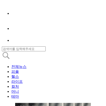
전체뉴스
피플
헬스
라이프
컬처
머니
테마