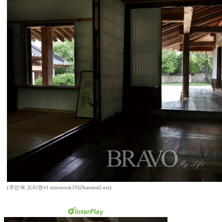
(주민욱 프리랜서 minwook19@hanmail.net)