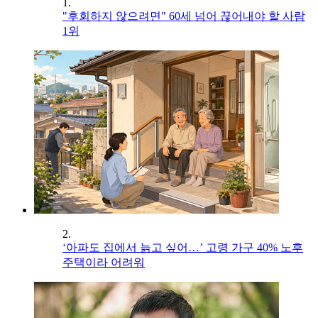
1.
"후회하지 않으려면" 60세 넘어 끊어내야 할 사람
1위
2.
‘아파도 집에서 늙고 싶어…’ 고령 가구 40% 노후
주택이라 어려워