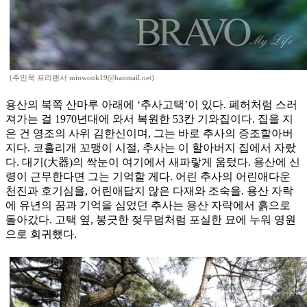
(주민욱 프리랜서 minwook19@hanmail.net)
용산의 북쪽 산마루 아래에 ‘추사고택’이 있다. 폐허처럼 스러
져가는 걸 1970년대에 와서 복원한 53칸 기와집이다. 집을 지
은 건 영조의 사위 김한신이며, 그는 바로 추사의 증조할아버
지다. 코흘리개 꼬맹이 시절, 추사는 이 할아버지 집에서 자랐
다. 대기(大器)의 싹눈이 여기에서 새파랗게 움텄다. 용산에 신
령이 근무한다면 그는 기억할 게다. 어린 추사의 어린애다운
천진과 호기심을, 어린애답지 않은 다재와 조숙을. 용산 자락
에 유년의 꿈과 기억을 심었던 추사는 용산 자락에서 흙으로
돌아갔다. 고택 옆, 봉긋한 젖무덤처럼 포실한 묘에 누워 영원
으로 회귀했다.