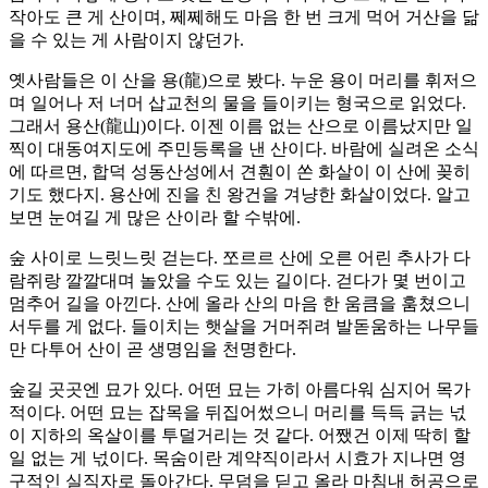
작아도 큰 게 산이며, 쩨쩨해도 마음 한 번 크게 먹어 거산을 닮
을 수 있는 게 사람이지 않던가.
옛사람들은 이 산을 용(龍)으로 봤다. 누운 용이 머리를 휘저으
며 일어나 저 너머 삽교천의 물을 들이키는 형국으로 읽었다.
그래서 용산(龍山)이다. 이젠 이름 없는 산으로 이름났지만 일
찍이 대동여지도에 주민등록을 낸 산이다. 바람에 실려온 소식
에 따르면, 합덕 성동산성에서 견훤이 쏜 화살이 이 산에 꽂히
기도 했다지. 용산에 진을 친 왕건을 겨냥한 화살이었다. 알고
보면 눈여길 게 많은 산이라 할 수밖에.
숲 사이로 느릿느릿 걷는다. 쪼르르 산에 오른 어린 추사가 다
람쥐랑 깔깔대며 놀았을 수도 있는 길이다. 걷다가 몇 번이고
멈추어 길을 아낀다. 산에 올라 산의 마음 한 움큼을 훔쳤으니
서두를 게 없다. 들이치는 햇살을 거머쥐려 발돋움하는 나무들
만 다투어 산이 곧 생명임을 천명한다.
숲길 곳곳엔 묘가 있다. 어떤 묘는 가히 아름다워 심지어 목가
적이다. 어떤 묘는 잡목을 뒤집어썼으니 머리를 득득 긁는 넋
이 지하의 옥살이를 투덜거리는 것 같다. 어쨌건 이제 딱히 할
일 없는 게 넋이다. 목숨이란 계약직이라서 시효가 지나면 영
구적인 실직자로 돌아간다. 무덤을 딛고 올라 마침내 허공으로