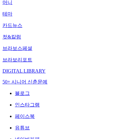
머니
테마
카드뉴스
컷&칼럼
브라보스페셜
브라보리포트
DIGITAL LIBRARY
50+ 시니어 신춘문예
블로그
인스타그램
페이스북
유튜브