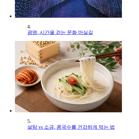
4.
광명, 시간을 걷는 문화 마실길
5.
설탕 vs 소금, 콩국수를 건강하게 먹는 법