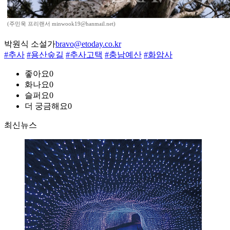
(주민욱 프리랜서 minwook19@hanmail.net)
박원식 소설가
bravo@etoday.co.kr
#추사
#용산숲길
#추사고택
#충남예산
#화암사
좋아요
0
화나요
0
슬퍼요
0
더 궁금해요
0
최신뉴스