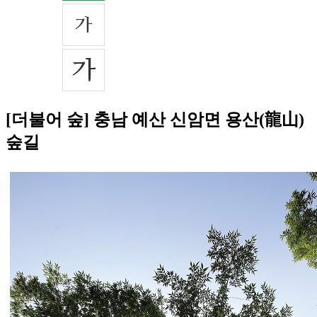
[더불어 숲] 충남 예산 신암면 용산(龍山)
숲길