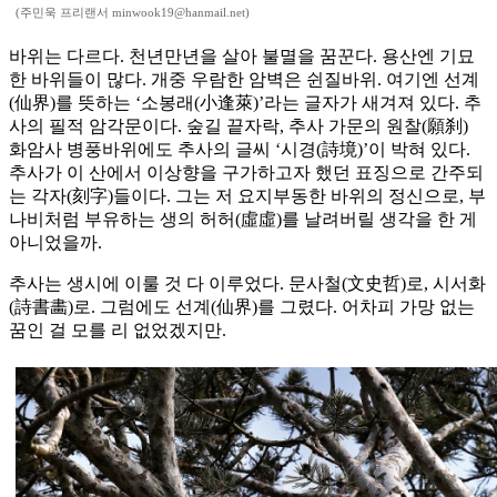
(주민욱 프리랜서 minwook19@hanmail.net)
바위는 다르다. 천년만년을 살아 불멸을 꿈꾼다. 용산엔 기묘
한 바위들이 많다. 개중 우람한 암벽은 쉰질바위. 여기엔 선계
(仙界)를 뜻하는 ‘소봉래(小逢萊)’라는 글자가 새겨져 있다. 추
사의 필적 암각문이다. 숲길 끝자락, 추사 가문의 원찰(願刹)
화암사 병풍바위에도 추사의 글씨 ‘시경(詩境)’이 박혀 있다.
추사가 이 산에서 이상향을 구가하고자 했던 표징으로 간주되
는 각자(刻字)들이다. 그는 저 요지부동한 바위의 정신으로, 부
나비처럼 부유하는 생의 허허(虛虛)를 날려버릴 생각을 한 게
아니었을까.
추사는 생시에 이룰 것 다 이루었다. 문사철(文史哲)로, 시서화
(詩書畵)로. 그럼에도 선계(仙界)를 그렸다. 어차피 가망 없는
꿈인 걸 모를 리 없었겠지만.