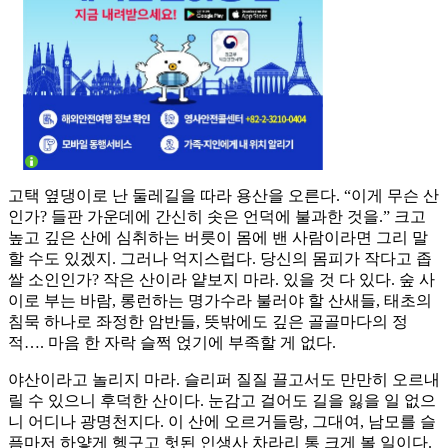
고택 옆댕이로 난 둘레길을 따라 용산을 오른다. “이게 무슨 산
인가? 들판 가운데에 간신히 솟은 언덕에 불과한 것을.” 크고
높고 깊은 산에 심취하는 버릇이 몸에 밴 사람이라면 그리 말
할 수도 있겠지. 그러나 억지스럽다. 당신의 몸피가 작다고 좁
쌀 소인인가? 작은 산이라 얕보지 마라. 있을 것 다 있다. 숲 사
이로 부는 바람, 롱런하는 명가수라 불러야 할 산새들, 태초의
침묵 하나로 좌정한 암반들, 뜻밖에도 깊은 골골마다의 정
적…. 마음 한 자락 슬쩍 얹기에 부족할 게 없다.
야산이라고 놀리지 마라. 슬리퍼 질질 끌고서도 만만히 오르내
릴 수 있으니 후덕한 산이다. 눈감고 걸어도 길을 잃을 일 없으
니 어디나 광명천지다. 이 산에 오르거들랑, 그대여, 남모를 슬
픔마저 하얗게 헹구고 헛된 인생사 차라리 통 크게 볼 일이다.