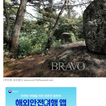
(주민욱 프리랜서 minwook19@hanmail.net)