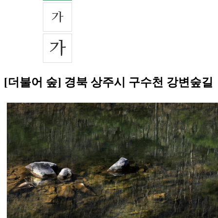
[더불어 숲] 경북 상주시 구수천 강변숲길