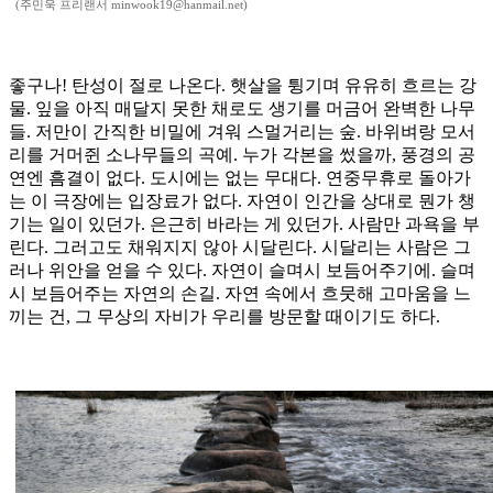
(주민욱 프리랜서 minwook19@hanmail.net)
좋구나! 탄성이 절로 나온다. 햇살을 튕기며 유유히 흐르는 강
물. 잎을 아직 매달지 못한 채로도 생기를 머금어 완벽한 나무
들. 저만이 간직한 비밀에 겨워 스멀거리는 숲. 바위벼랑 모서
리를 거머쥔 소나무들의 곡예. 누가 각본을 썼을까, 풍경의 공
연엔 흠결이 없다. 도시에는 없는 무대다. 연중무휴로 돌아가
는 이 극장에는 입장료가 없다. 자연이 인간을 상대로 뭔가 챙
기는 일이 있던가. 은근히 바라는 게 있던가. 사람만 과욕을 부
린다. 그러고도 채워지지 않아 시달린다. 시달리는 사람은 그
러나 위안을 얻을 수 있다. 자연이 슬며시 보듬어주기에. 슬며
시 보듬어주는 자연의 손길. 자연 속에서 흐뭇해 고마움을 느
끼는 건, 그 무상의 자비가 우리를 방문할 때이기도 하다.