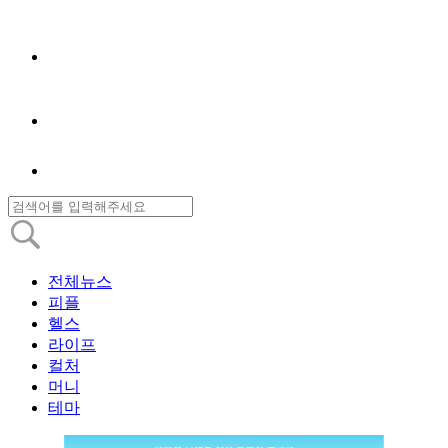
전체뉴스
피플
헬스
라이프
컬처
머니
테마