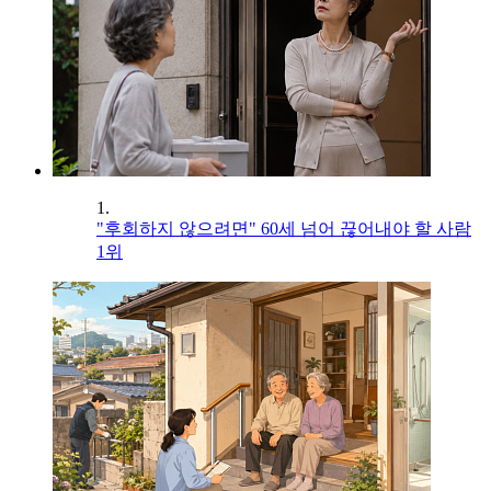
1.
"후회하지 않으려면" 60세 넘어 끊어내야 할 사람
1위