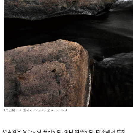
(주민욱 프리랜서 minwook19@hanmail.net)
오솔길은 융단처럼 폭신하다, 아니 따뜻하다. 따뜻해서 혼자