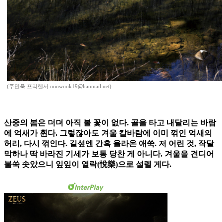
(주민욱 프리랜서 minwook19@hanmail.net)
산중의 봄은 더뎌 아직 볼 꽃이 없다. 골을 타고 내달리는 바람
에 억새가 휜다. 그렇잖아도 겨울 칼바람에 이미 꺾인 억새의
허리, 다시 꺾인다. 길섶엔 간혹 올라온 애쑥. 저 어린 것, 작달
막하나 딱 바라진 기세가 보통 당찬 게 아니다. 겨울을 견디어
불쑥 솟았으니 잎잎이 열락(悅樂)으로 설렐 게다.