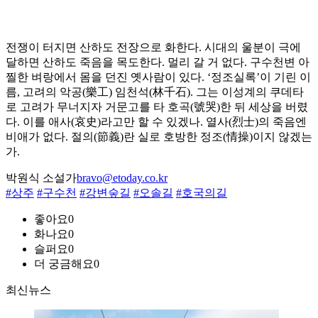
전쟁이 터지면 산하도 전장으로 화한다. 시대의 울분이 극에
달하면 산하도 죽음을 목도한다. 멀리 갈 거 없다. 구수천변 아
찔한 벼랑에서 몸을 던진 옛사람이 있다. ‘정조실록’이 기린 이
름, 고려의 악공(樂工) 임천석(林千石). 그는 이성계의 쿠데타
로 고려가 무너지자 거문고를 타 호곡(號哭)한 뒤 세상을 버렸
다. 이를 애사(哀史)라고만 할 수 있겠나. 열사(烈士)의 죽음엔
비애가 없다. 절의(節義)란 실로 호방한 정조(情操)이지 않겠는
가.
박원식 소설가
bravo@etoday.co.kr
#상주
#구수천
#강변숲길
#오솔길
#호국의길
좋아요
0
화나요
0
슬퍼요
0
더 궁금해요
0
최신뉴스