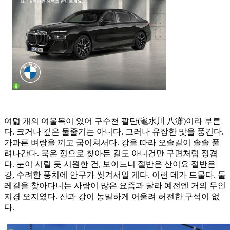
여덟 개의 여울목이 있어 구수천 팔탄(龜水川 八灘)이라 부른
다. 크거나 깊은 물줄기는 아니다. 그러나 유장한 맛을 풍긴다.
가파른 벼랑을 끼고 굽이쳐서다. 강을 따라 오솔길이 솔솔 풀
려나간다. 묵은 정으로 찾아든 길도 아니건만 구면처럼 정겹
다. 눈이 시릴 듯 시원한 건, 보이느니 절반은 산이요 절반은
강, 수려한 풍치에 안구가 씻겨서일 게다. 이런 데가 드물다. 둘
레길을 찾아다니는 사람이 많은 요즘과 달라 예전엔 거의 무인
지경 오지였다. 산과 강이 농밀하게 어울려 허전한 구석이 없
다.