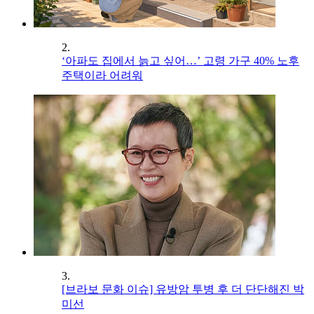
2.
‘아파도 집에서 늙고 싶어…’ 고령 가구 40% 노후
주택이라 어려워
3.
[브라보 문화 이슈] 유방암 투병 후 더 단단해진 박
미선