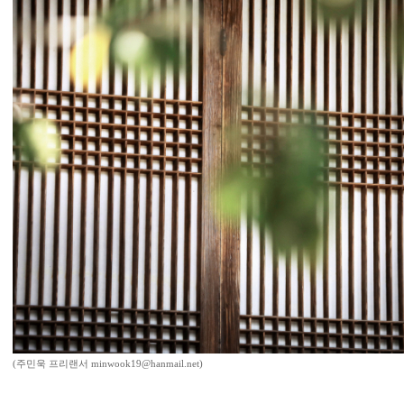
(주민욱 프리랜서 minwook19@hanmail.net)