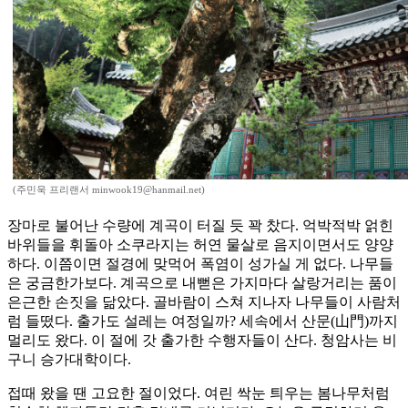
(주민욱 프리랜서 minwook19@hanmail.net)
장마로 불어난 수량에 계곡이 터질 듯 꽉 찼다. 억박적박 얽힌
바위들을 휘돌아 소쿠라지는 허연 물살로 음지이면서도 양양
하다. 이쯤이면 절경에 맞먹어 폭염이 성가실 게 없다. 나무들
은 궁금한가보다. 계곡으로 내뻗은 가지마다 살랑거리는 품이
은근한 손짓을 닮았다. 골바람이 스쳐 지나자 나무들이 사람처
럼 들떴다. 출가도 설레는 여정일까? 세속에서 산문(山門)까지
멀리도 왔다. 이 절에 갓 출가한 수행자들이 산다. 청암사는 비
구니 승가대학이다.
접때 왔을 땐 고요한 절이었다. 여린 싹눈 틔우는 봄나무처럼