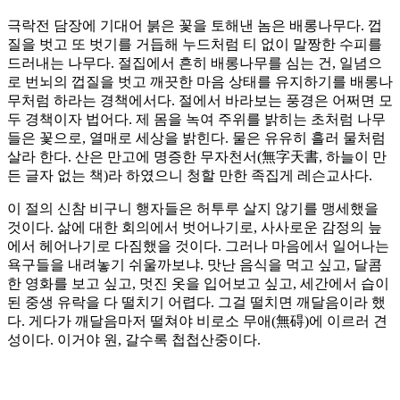
극락전 담장에 기대어 붉은 꽃을 토해낸 놈은 배롱나무다. 껍
질을 벗고 또 벗기를 거듭해 누드처럼 티 없이 말짱한 수피를
드러내는 나무다. 절집에서 흔히 배롱나무를 심는 건, 일념으
로 번뇌의 껍질을 벗고 깨끗한 마음 상태를 유지하기를 배롱나
무처럼 하라는 경책에서다. 절에서 바라보는 풍경은 어쩌면 모
두 경책이자 법어다. 제 몸을 녹여 주위를 밝히는 초처럼 나무
들은 꽃으로, 열매로 세상을 밝힌다. 물은 유유히 흘러 물처럼
살라 한다. 산은 만고에 명증한 무자천서(無字天書, 하늘이 만
든 글자 없는 책)라 하였으니 청할 만한 족집게 레슨교사다.
이 절의 신참 비구니 행자들은 허투루 살지 않기를 맹세했을
것이다. 삶에 대한 회의에서 벗어나기로, 사사로운 감정의 늪
에서 헤어나기로 다짐했을 것이다. 그러나 마음에서 일어나는
욕구들을 내려놓기 쉬울까보냐. 맛난 음식을 먹고 싶고, 달콤
한 영화를 보고 싶고, 멋진 옷을 입어보고 싶고, 세간에서 습이
된 중생 유락을 다 떨치기 어렵다. 그걸 떨치면 깨달음이라 했
다. 게다가 깨달음마저 떨쳐야 비로소 무애(無碍)에 이르러 견
성이다. 이거야 원, 갈수록 첩첩산중이다.