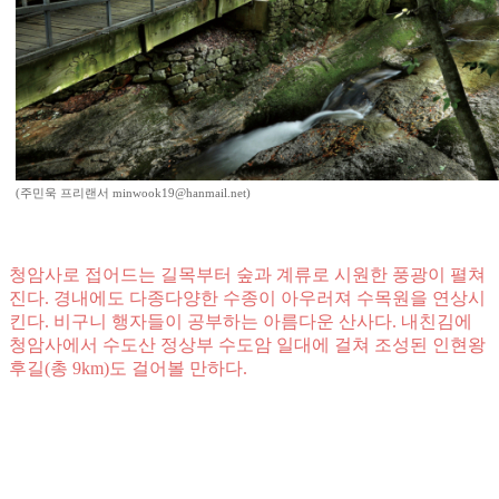
(주민욱 프리랜서 minwook19@hanmail.net)
청암사로 접어드는 길목부터 숲과 계류로 시원한 풍광이 펼쳐
진다. 경내에도 다종다양한 수종이 아우러져 수목원을 연상시
킨다. 비구니 행자들이 공부하는 아름다운 산사다. 내친김에
청암사에서 수도산 정상부 수도암 일대에 걸쳐 조성된 인현왕
후길(총 9km)도 걸어볼 만하다.