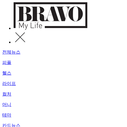
전체뉴스
피플
헬스
라이프
컬처
머니
테마
카드뉴스