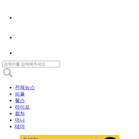
전체뉴스
피플
헬스
라이프
컬처
머니
테마