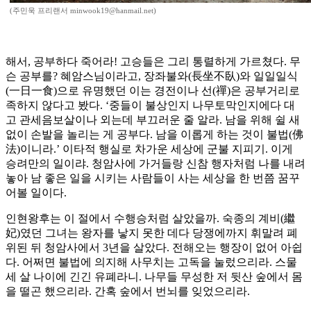
(주민욱 프리랜서 minwook19@hanmail.net)
해서, 공부하다 죽어라! 고승들은 그리 통렬하게 가르쳤다. 무
슨 공부를? 혜암스님이라고, 장좌불와(長坐不臥)와 일일일식
(一日一食)으로 유명했던 이는 경전이나 선(禪)은 공부거리로
족하지 않다고 봤다. ‘중들이 불상인지 나무토막인지에다 대
고 관세음보살이나 외는데 부끄러운 줄 알라. 남을 위해 쉴 새
없이 손발을 놀리는 게 공부다. 남을 이롭게 하는 것이 불법(佛
法)이니라.’ 이타적 행실로 차가운 세상에 군불 지피기. 이게
승려만의 일이랴. 청암사에 가거들랑 신참 행자처럼 나를 내려
놓아 남 좋은 일을 시키는 사람들이 사는 세상을 한 번쯤 꿈꾸
어볼 일이다.
인현왕후는 이 절에서 수행승처럼 살았을까. 숙종의 계비(繼
妃)였던 그녀는 왕자를 낳지 못한 데다 당쟁에까지 휘말려 폐
위된 뒤 청암사에서 3년을 살았다. 전해오는 행장이 없어 아쉽
다. 어쩌면 불법에 의지해 사무치는 고독을 눌렀으리라. 스물
세 살 나이에 긴긴 유폐라니. 나무들 무성한 저 뒷산 숲에서 몸
을 떨곤 했으리라. 간혹 숲에서 번뇌를 잊었으리라.