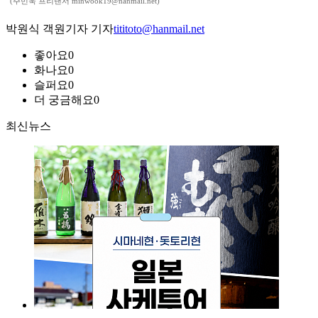
(주민욱 프리랜서 minwook19@hanmail.net)
박원식 객원기자 기자
tititoto@hanmail.net
좋아요
0
화나요
0
슬퍼요
0
더 궁금해요
0
최신뉴스