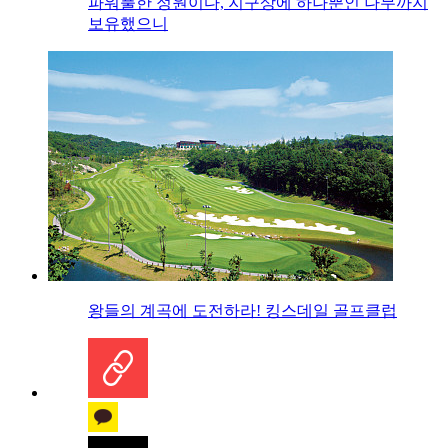
파워풀한 정원이다, 지구상에 하나뿐인 나무까지
보유했으니
왕들의 계곡에 도전하라! 킹스데일 골프클럽