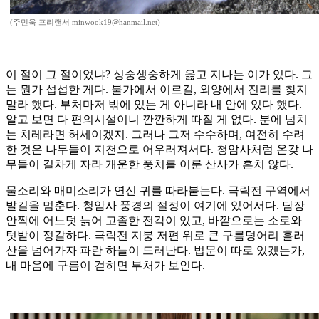
(주민욱 프리랜서 minwook19@hanmail.net)
이 절이 그 절이었냐? 싱숭생숭하게 읊고 지나는 이가 있다. 그
는 뭔가 섭섭한 게다. 불가에서 이르길, 외양에서 진리를 찾지
말라 했다. 부처마저 밖에 있는 게 아니라 내 안에 있다 했다.
알고 보면 다 편의시설이니 깐깐하게 따질 게 없다. 분에 넘치
는 치레라면 허세이겠지. 그러나 그저 수수하며, 여전히 수려
한 것은 나무들이 지천으로 어우러져서다. 청암사처럼 온갖 나
무들이 길차게 자라 개운한 풍치를 이룬 산사가 흔치 않다.
물소리와 매미소리가 연신 귀를 따라붙는다. 극락전 구역에서
발길을 멈춘다. 청암사 풍경의 절정이 여기에 있어서다. 담장
안짝에 어느덧 늙어 고졸한 전각이 있고, 바깥으로는 소로와
텃밭이 정갈하다. 극락전 지붕 저편 위로 큰 구름덩어리 흘러
산을 넘어가자 파란 하늘이 드러난다. 법문이 따로 있겠는가,
내 마음에 구름이 걷히면 부처가 보인다.