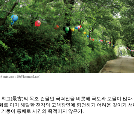
inwook19@hanmail.net)
내 최고(最古)의 목조 건물인 극락전을 비롯해 국보와 보물이 많다
화로 이미 해탈한 전각의 고색창연에 형언하기 어려운 깊이가 서
진 기둥이 통째로 시간의 족적이지 않은가.