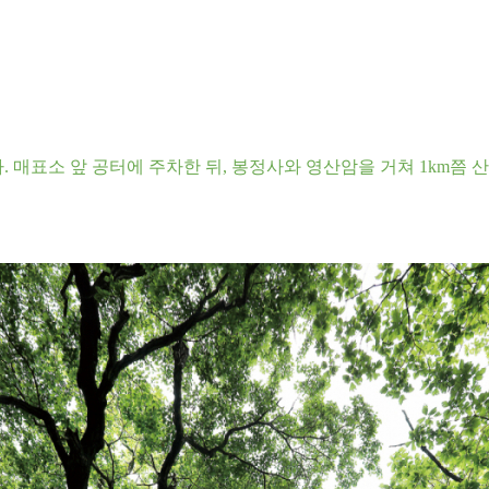
. 매표소 앞 공터에 주차한 뒤, 봉정사와 영산암을 거쳐 1km쯤 산