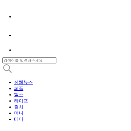
전체뉴스
피플
헬스
라이프
컬처
머니
테마