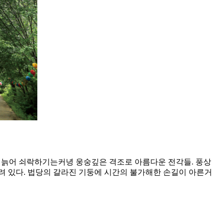
. 늙어 쇠락하기는커녕 웅숭깊은 격조로 아름다운 전각들. 풍상
려 있다. 법당의 갈라진 기둥에 시간의 불가해한 손길이 아른거