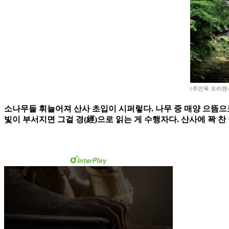
(주민욱 프리랜서 m
소나무들 휘늘어져 산사 초입이 시퍼렇다. 나무 중 매양 으뜸으로
빛이 부서지면 그걸 경(經)으로 읽는 게 수행자다. 산사에 꽉 찬