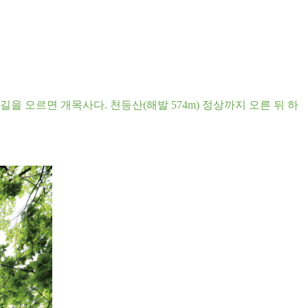
길을 오르면 개목사다. 천등산(해발 574m) 정상까지 오른 뒤 하