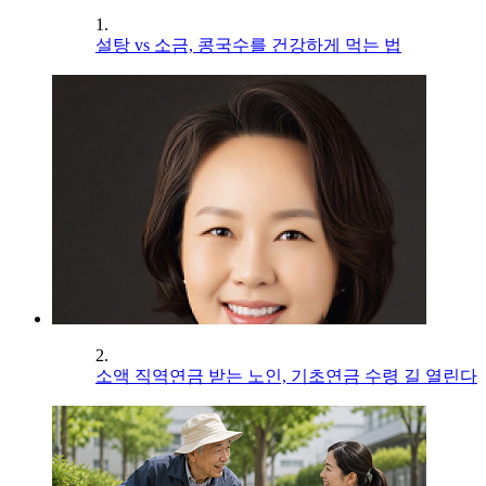
1.
설탕 vs 소금, 콩국수를 건강하게 먹는 법
2.
소액 직역연금 받는 노인, 기초연금 수령 길 열린다