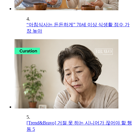
4.
“아침식사는 든든하게” 70세 이상 식생활 점수 가
장 높아
5.
[Trend&Bravo] 거절 못 하는 시니어가 끊어야 할 행
동 5