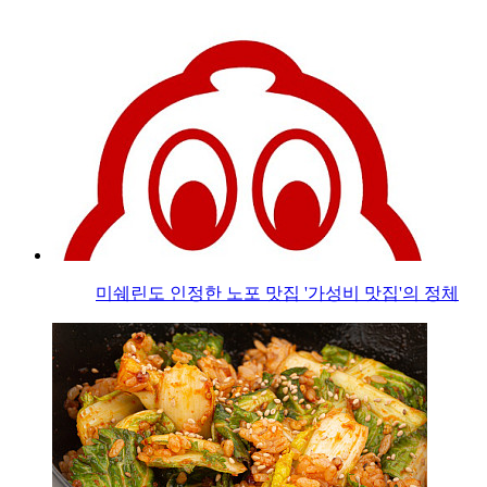
미쉐린도 인정한 노포 맛집 '가성비 맛집'의 정체