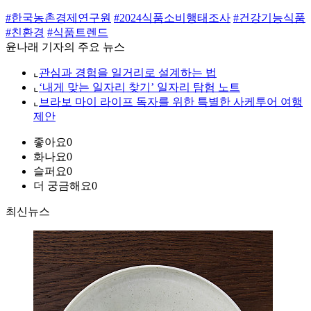
#한국농촌경제연구원
#2024식품소비행태조사
#건강기능식품
#친환경
#식품트렌드
윤나래 기자의 주요 뉴스
⌞
관심과 경험을 일거리로 설계하는 법
⌞
‘내게 맞는 일자리 찾기’ 일자리 탐험 노트
⌞
브라보 마이 라이프 독자를 위한 특별한 사케투어 여행
제안
좋아요
0
화나요
0
슬퍼요
0
더 궁금해요
0
최신뉴스