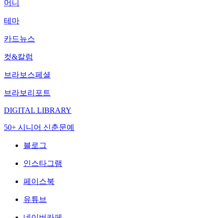
머니
테마
카드뉴스
컷&칼럼
브라보스페셜
브라보리포트
DIGITAL LIBRARY
50+ 시니어 신춘문예
블로그
인스타그램
페이스북
유튜브
네이버카페