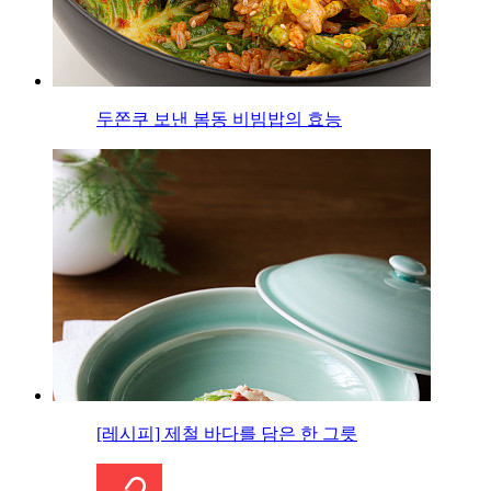
두쫀쿠 보낸 봄동 비빔밥의 효능
[레시피] 제철 바다를 담은 한 그릇