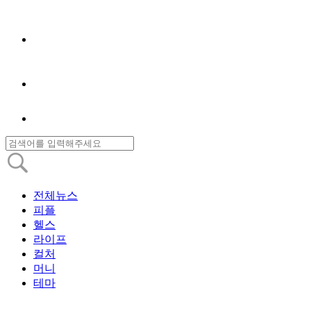
전체뉴스
피플
헬스
라이프
컬처
머니
테마