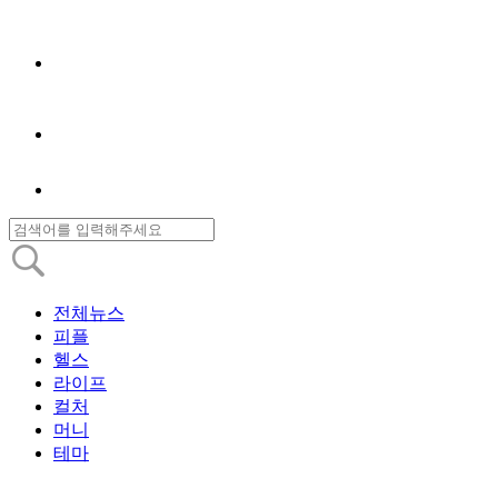
전체뉴스
피플
헬스
라이프
컬처
머니
테마