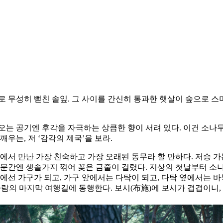
 무성히 뻗친 솔잎. 그 사이를 간신히 통과한 햇살이 숲으로 스며
오는 공기엔 후각을 자극하는 상큼한 향이 서려 있다. 이건 소나
우는, 저 ‘감각의 제국’을 보라.
에서 만난 가장 친숙하고 가장 오래된 동무라 할 만하다. 저승 가
대문간엔 생솔가지 꺾어 꽂은 금줄이 걸렸다. 지상의 첫날부터 소
에선 가구가 되고, 가구 앞에서는 다탁이 되고, 다탁 옆에서는 
사람의 마지막 여행길에 동행한다. 보시(布施)에 보시가 겹겹이니,