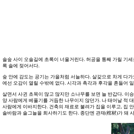
솔숲 사이 오솔길에 초록이 너울거린다. 허공을 통째 가릴 기세로
록 솔에 젖어서다.
숲 안에 감도는 공기는 가을처럼 서늘하다. 살갗으로 차게 다가
에선 오감이 열릴 수밖에 없다. 시각과 촉각과 후각을 흔들어 일깨
살면서 사귄 초목이 많고 많지만 소나무를 보면 늘 반갑다. 이승
양 사람에게 베풀기를 거듭한 나무이지 않던가. 나 태어날 적 
사람에게 이바지한다. 건축의 재료로 불려가 집을 이루고, 집 안
솔바람과 솔그늘을 희사하기도 한다. 종단엔 관재(棺材)가 돼 