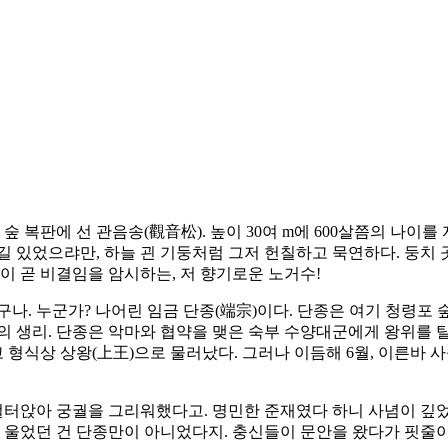
숲 복판에 선 관음송(觀音松). 높이 30여 m에 600살쯤의 나이
길 있었으랴만, 하늘 괸 기둥처럼 그저 헌칠하고 묵연하다. 둥치
이 곧 비결임을 암시하는, 저 향기로운 노거수!
나. 누군가? 나어린 임금 단종(端宗)이다. 단종은 여기 청령포 
 생리. 단종은 악마와 협약을 맺은 숙부 수양대군에게 왕위를 탈취당
고 형식상 상왕(上王)으로 물러났다. 그러나 이듬해 6월, 이른바
 걸터앉아 궁궐을 그리워했다고. 명민한 준재였다 하니 사념이 깊
. 울었던 건 단종만이 아니었다지. 충신들이 문안을 왔다가 핏줄이