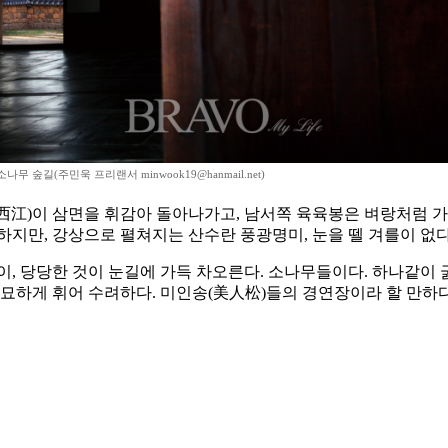
무 숲길(주민욱 프리랜서 minwook19@hanmail.net)
西江)이 삼면을 휘감아 돌아나가고, 남서쪽 육육봉은 벼랑처럼 가팔
하지만, 강상으로 펼쳐지는 산수란 풍광명미, 눈을 뗄 겨를이 없다
이, 당당한 것이 눈길에 가득 차오른다. 소나무들이다. 하나같이 
묘하게 휘어 수려하다. 미인송(美人松)들의 경연장이라 할 만하다.