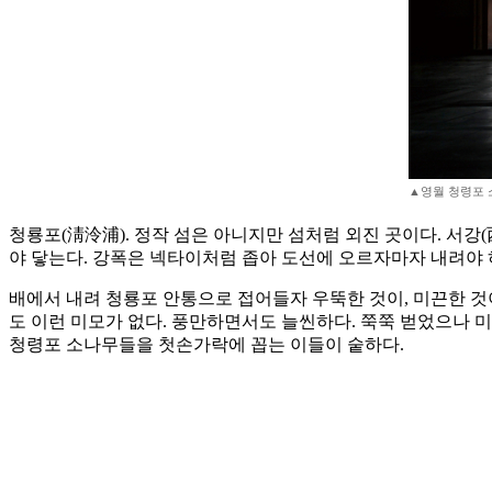
▲영월 청령포 소나
청룡포(淸泠浦). 정작 섬은 아니지만 섬처럼 외진 곳이다. 서강(
야 닿는다. 강폭은 넥타이처럼 좁아 도선에 오르자마자 내려야 
배에서 내려 청룡포 안통으로 접어들자 우뚝한 것이, 미끈한 것
도 이런 미모가 없다. 풍만하면서도 늘씬하다. 쭉쭉 벋었으나 미
청령포 소나무들을 첫손가락에 꼽는 이들이 숱하다.