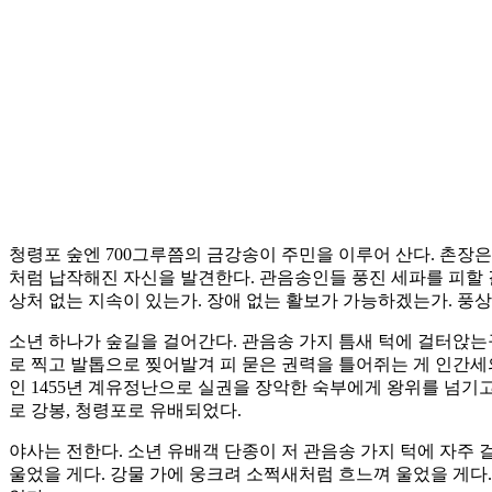
청령포 숲엔 700그루쯤의 금강송이 주민을 이루어 산다. 촌장은 
처럼 납작해진 자신을 발견한다. 관음송인들 풍진 세파를 피할 
상처 없는 지속이 있는가. 장애 없는 활보가 가능하겠는가. 풍상
소년 하나가 숲길을 걸어간다. 관음송 가지 틈새 턱에 걸터앉는구
로 찍고 발톱으로 찢어발겨 피 묻은 권력을 틀어쥐는 게 인간세의
인 1455년 계유정난으로 실권을 장악한 숙부에게 왕위를 넘기
로 강봉, 청령포로 유배되었다.
야사는 전한다. 소년 유배객 단종이 저 관음송 가지 턱에 자주
울었을 게다. 강물 가에 웅크려 소쩍새처럼 흐느껴 울었을 게다