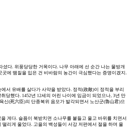
를 자셨다. 위풍당당한 거목이다. 나무 아래에 선 순간 나는 물방개
 곳곳에 땜질을 입은 건 비바람의 농간이 극심했다는 증명이겠지.
숲에서 유배를 살다가 사약을 받았다. 정적(政敵)이 정적을 부리
했다. 1452년 12세의 어린 나이에 임금이 되었으나, 3년 만
 사육신(死六臣)의 단종복위 음모가 발각되면서 노산군(魯山君)으
었을 게다. 슬픔이 북받치면 소나무를 붙들고 울고 바위를 치면서
 떨리게 울었다. 고을의 백성들이 서강 저편에서 절을 하며 울