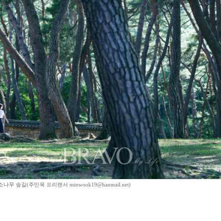
무 숲길(주민욱 프리랜서 minwook19@hanmail.net)