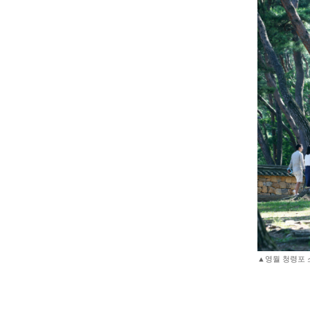
▲영월 청령포 소나