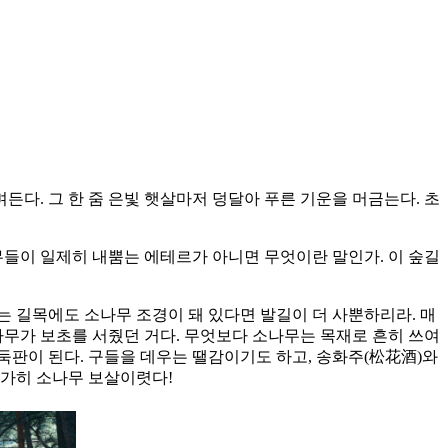
든다. 그 한 줌 은빛 햇살마저 덩달아 푸른 기운을 머금는다. 초
무들이 일제히 내뿜는 에테르가 아니면 무엇이란 말인가. 이 숲길
는 길목에도 소나무 조경이 돼 있다면 발길이 더 사뿐하리라. 매
나무가 보초를 서줬던 거다. 무엇보다 소나무는 목재로 흔히 쓰여
바둑판이 된다. 구들을 데우는 땔감이기도 하고, 송화주(松花酒)와
 가히 소나무 보살이렷다!