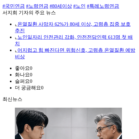
#국민연금
#노령연금
#80세이상
#노인
#특례노령연금
서지희 기자의 주요 뉴스
⌞
온열질환 사망자 62%가 80세 이상, 고령층 집중 보호
추진
⌞
노인일자리 안전관리 강화, 안전전담인력 613명 첫 배
치
⌞
어지럽고 힘 빠진다면 위험신호, 고령층 온열질환 예방
비상
좋아요
0
화나요
0
슬퍼요
0
더 궁금해요
0
최신뉴스