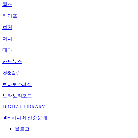
헬스
라이프
컬처
머니
테마
카드뉴스
컷&칼럼
브라보스페셜
브라보리포트
DIGITAL LIBRARY
50+ 시니어 신춘문예
블로그