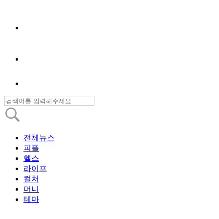
전체뉴스
피플
헬스
라이프
컬처
머니
테마