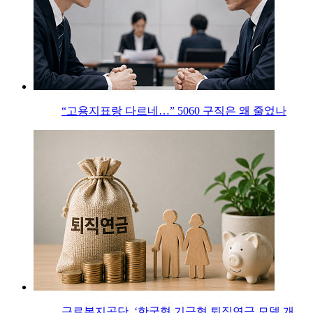
“고용지표랑 다르네…” 5060 구직은 왜 줄었나
근로복지공단, ‘한국형 기금형 퇴직연금 모델 개