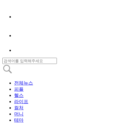
전체뉴스
피플
헬스
라이프
컬처
머니
테마