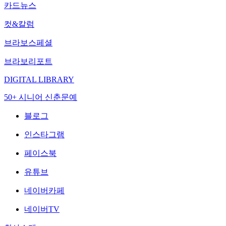
카드뉴스
컷&칼럼
브라보스페셜
브라보리포트
DIGITAL LIBRARY
50+ 시니어 신춘문예
블로그
인스타그램
페이스북
유튜브
네이버카페
네이버TV