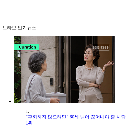
브라보 인기뉴스
1.
"후회하지 않으려면" 60세 넘어 끊어내야 할 사람
1위