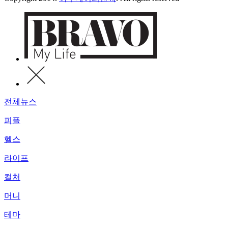
전체뉴스
피플
헬스
라이프
컬처
머니
테마