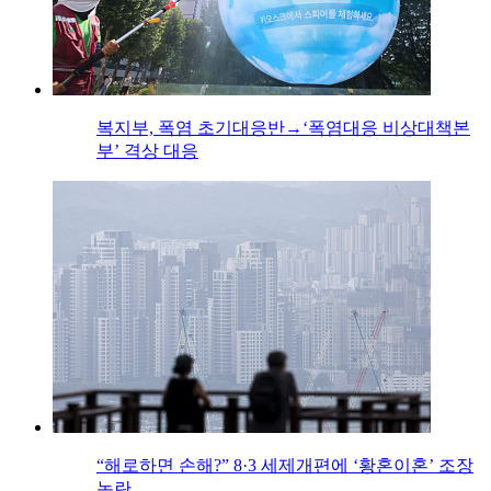
복지부, 폭염 초기대응반→‘폭염대응 비상대책본
부’ 격상 대응
“해로하면 손해?” 8·3 세제개편에 ‘황혼이혼’ 조장
논란