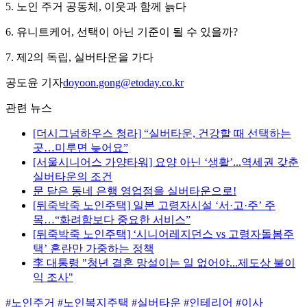
5. 노인 주거 공동체, 이웃과 함께 늙다
6. 유니트케어, 선택이 아닌 기준이 될 수 있을까?
7. 제2의 독립, 실버타운을 가다
공도윤 기자
doyoon.gong@etoday.co.kr
관련 뉴스
[더시그넘하우스 청라] “실버타운, 건강할 때 선택하는
곳…미루면 늦어요”
[서울시니어스 가양타워] 요양 아닌 ‘생활’...역세권 갖춘
실버타운의 조건
문 닫은 동네 은행 영업점을 실버타운으로!
[뒤죽박죽 노인주택] 일본 고령자시설 ‘서·고·주’ 주
목…“화려함보다 중요한 서비스”
[뒤죽박죽 노인주택] ‘시니어레지던스 vs 고령자돌봄주
택’ 혼란만 가중하는 정책
李 대통령 "청년 결혼 망설이는 일 없어야...제도상 불이
익 조사"
#노인주거
#노인복지주택
#실버타운
#인테리어
#이사