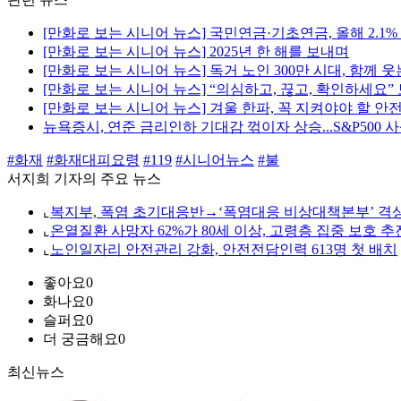
[만화로 보는 시니어 뉴스] 국민연금·기초연금, 올해 2.1
[만화로 보는 시니어 뉴스] 2025년 한 해를 보내며
[만화로 보는 시니어 뉴스] 독거 노인 300만 시대, 함께
[만화로 보는 시니어 뉴스] “의심하고, 끊고, 확인하세요
[만화로 보는 시니어 뉴스] 겨울 한파, 꼭 지켜야야 할 안전
뉴욕증시, 연준 금리인하 기대감 꺾이자 상승...S&P500 
#화재
#화재대피요령
#119
#시니어뉴스
#불
서지희 기자의 주요 뉴스
⌞
복지부, 폭염 초기대응반→‘폭염대응 비상대책본부’ 격
⌞
온열질환 사망자 62%가 80세 이상, 고령층 집중 보호 추
⌞
노인일자리 안전관리 강화, 안전전담인력 613명 첫 배치
좋아요
0
화나요
0
슬퍼요
0
더 궁금해요
0
최신뉴스