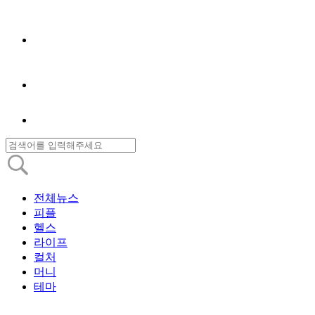
전체뉴스
피플
헬스
라이프
컬처
머니
테마