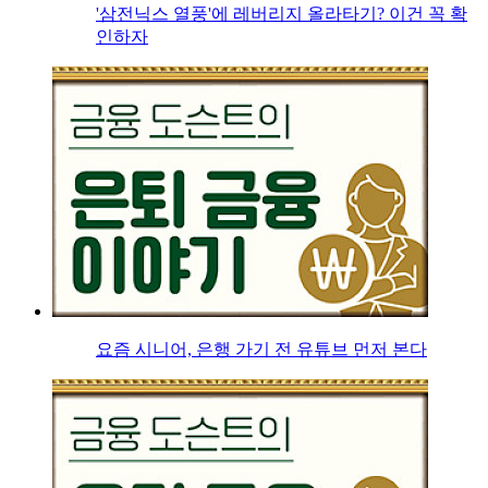
'삼전닉스 열풍'에 레버리지 올라타기? 이건 꼭 확
인하자
요즘 시니어, 은행 가기 전 유튜브 먼저 본다