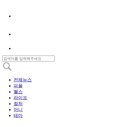
전체뉴스
피플
헬스
라이프
컬처
머니
테마