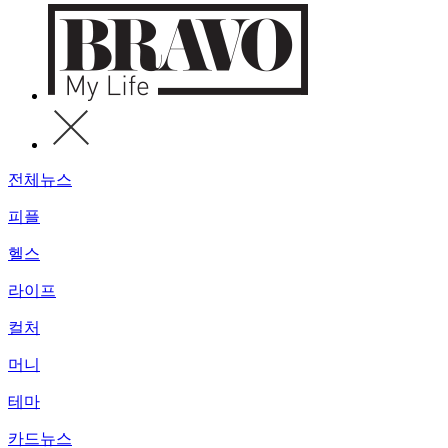
전체뉴스
피플
헬스
라이프
컬처
머니
테마
카드뉴스