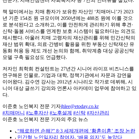
전문가, 치매안심센터 사회복지사 등 7인의 인터뷰를 실었다.
책 말미에서는 치매 환자가 보유한 자산인 ‘치매머니’가 2023
년 기준 154조 원 규모이며 2050년에는 488조 원에 이를 것으
로 분석된다고 소개하고, 이를 안전하게 관리하기 위해 후견·
신탁·돌봄 서비스를 연계한 보호 시스템이 필요하다는 의견도
제시했다. 아울러 치매 고령자의 재산관리를 위해 민간신탁의
재산 범위 확대, 의료·간병비 활용을 위한 부동산 신탁재산 유
동화 허용 등 제도 개선 논의와 함께, 취약계층 대상 공공신탁
모델 구축 필요성도 언급했다.
저자인 최학희 컨설턴트는 27년간 시니어 라이프 비즈니스를
연구해온 인물로, 기업과 대학, 정책기관에서 자문과 강연을
이어왔다. 김수연 강사는 2012년 시나리오 작가로 데뷔해, 시
니어 대상 글쓰기 강의와 언론사 아카데미 업무에 참여하고 있
다.
이준호 노인복지 전문 기자
jhlee@etoday.co.kr
#치매머니
#노후자산
#노후설계
#신탁
#자산관리
이준호 노인복지 전문 기자의 주요 뉴스
⌞
“해로하면 손해?” 8·3 세제개편에 ‘황혼이혼’ 조장 논란
⌞
민간형 노인일자리 참여자, ‘배움 의지’도 높았다