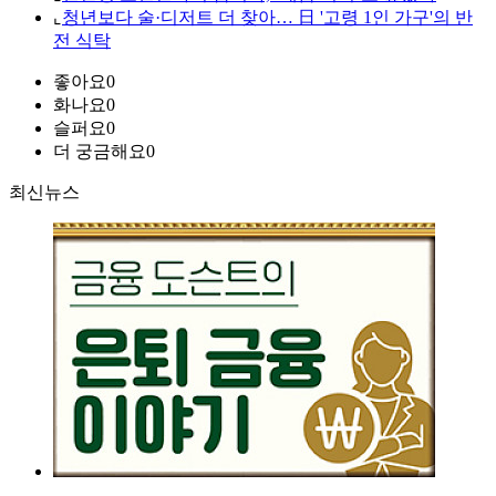
⌞
청년보다 술·디저트 더 찾아… 日 '고령 1인 가구'의 반
전 식탁
좋아요
0
화나요
0
슬퍼요
0
더 궁금해요
0
최신뉴스