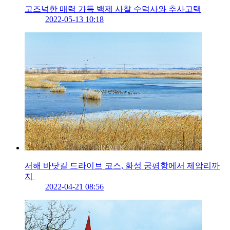
고즈넉한 매력 가득 백제 사찰 수덕사와 추사고택
2022-05-13 10:18
서해 바닷길 드라이브 코스, 화성 궁평항에서 제암리까
지
2022-04-21 08:56