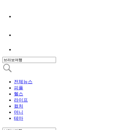
전체뉴스
피플
헬스
라이프
컬처
머니
테마