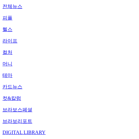
전체뉴스
피플
헬스
라이프
컬처
머니
테마
카드뉴스
컷&칼럼
브라보스페셜
브라보리포트
DIGITAL LIBRARY