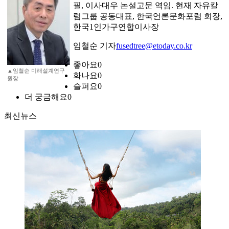
필, 이사대우 논설고문 역임. 현재 자유칼
럼그룹 공동대표, 한국언론문화포럼 회장,
한국1인가구연합이사장
임철순 기자
fusedtree@etoday.co.kr
좋아요
0
▲임철순 미래설계연구
화나요
0
원장
슬퍼요
0
더 궁금해요
0
최신뉴스