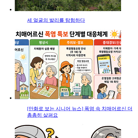
세 얼굴의 발리를 탐험하다
[만화로 보는 시니어 뉴스] 폭염 속 치매어르신 더
촘촘히 살펴요