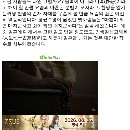
지금 사람들도 과연 그럴까요? 불혹이 아니라 다혹(多惑)이라
고 해야 할 만큼 요즘의 마흔은 분별이 모자라고, 천명을 알기
는커녕 천명의 존재 자체를 우습게 볼 만큼 요즘의 쉰은 여전
히 역동적입니다. 평균수명이 짧았던 옛사람들은 “마흔이 되
면 매지근하고 쉰이 되면 쉬지근하다”는 말을 해왔습니다. 예
순 일흔에 대해서는 그런 말도 없을 정도였고, 인생칠십고래희
(人生七十古來稀)라고 하듯이 일흔을 넘기는 것은 대단한 장
수로 치부돼왔습니다.