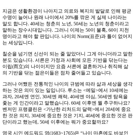
지금은 생활환경이 나아지고 의료와 복지의 발달로 인해 평균
수명이 늘어나 원래 나이에서 20%를 깎은 게 실제 나이라는
말도 합니다. 40세는 청춘의 노년, 50세는 노년의 청춘이라고
말하는 장수시대입니다. 그러니 이제는 50이 불혹, 60이 지천
명이라고 해야 할 판입니다. 나이의 Norm(표준)과 틀이 없어지
는 세상입니다.
칠순을 넘기면 신선이 되는 줄 알았더니 그게 아니더라고 말한
분도 있습니다. 서른은 가정과 사회에 모든 기반을 닦는다는
이립(而立)의 나이이지만 요즘 서른에 결혼하거나 취직해 삶
의 기반을 닦는 젊은이들은 점차 줄어들고 있습니다.
그러나 어쨌든 전통적인 나이의 규범에 따라 삶과 세상을 생각
하는 것은 의미 있는 일입니다. 루소는 <에밀>에서 10세에는
과자, 20세엔 연인, 30세엔 쾌락, 40세엔 야심, 50세엔 탐욕을
좇는 게 인간이라고 말했습니다. 60세 이후엔 뭘 추구하나요?
벤저민 프랭클린은 <가난한 리처드의 달력>에서 20세에 중요
한 것은 의지, 30세에 중요한 것은 기지, 40세에 중요한 것은 판
단이라고 했는데, 50세 이후에는 뭐가 중요할까요?
영국 시인 에드워드 영(1683~1765)은 “나이 마흔에도 바보인