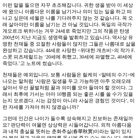
이런 말을 들으면 자꾸 초조해집니다. 귀한 생을 받아 이 세상
에 왔으니 아름다운 이름을 남기거나 의미 있는 일을 하고 떠
나고 싶은데 세월은 나를 기다려주지 않는 것 같습니다. 꼭 오
래 살아야만 이름을 남기는 건 아닐 것입니다. 독일의 극작가
게오르크 뷔히너는 겨우 24세로 죽었지만 그의 작품은 탄생
200년이 지난 지금도 생명력을 발휘하고 있습니다. 역사상 유
명한 천재들 중 요절한 사람들이 많지만 그들은 나름대로 삶을
완성하고 갔습니다. 44세로 사망한 <위대한 개츠비>의 작가 F.
스콧 피츠제럴드는 ‘20세에 취했고, 30세에 파멸했고, 40세에
죽었다.’고 노트에 썼습니다.
천재들은 예외입니다. 보통 사람들은 릴케의 <말테의 수기>에
나오는 말처럼 ‘사람은 일생을 두고 가능하면 아주 오래오래
살아서 우선 꿀벌처럼 꿀과 의미를 모아 들여야 할 것이다. 그
래서 최후에 가서는 아마 10행쯤 되는 좋은 시를 쓸 수가 있을
는지 모르겠다. 시는 감정이 아니라 사실은 경험인 것이다’, 이
런 자세를 가져야 하지 않겠습니까?
그런데 인간은 나이가 들수록 성숙해지고 진보하는 존재일까
요? 판단력이 여물면 상상력은 시들어갑니다. 외적 아름다움
과 내적 충실을 뜻하는 춘화추실(春華秋實)이라는 말이 있지
만 봄의 꽃과 가을의 열매를 동시에 즐길 수는 없습니다. 영화