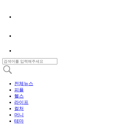
전체뉴스
피플
헬스
라이프
컬처
머니
테마