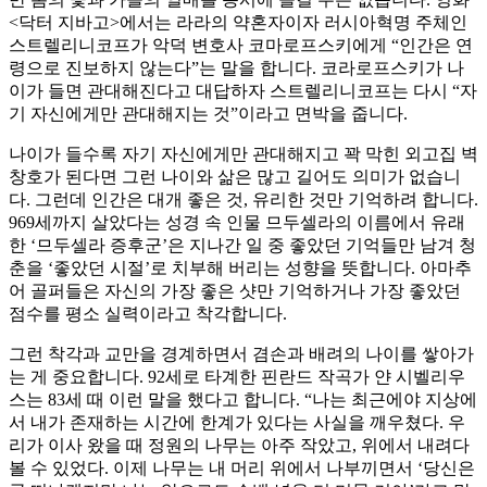
<닥터 지바고>에서는 라라의 약혼자이자 러시아혁명 주체인
스트렐리니코프가 악덕 변호사 코마로프스키에게 “인간은 연
령으로 진보하지 않는다”는 말을 합니다. 코라로프스키가 나
이가 들면 관대해진다고 대답하자 스트렐리니코프는 다시 “자
기 자신에게만 관대해지는 것”이라고 면박을 줍니다.
나이가 들수록 자기 자신에게만 관대해지고 꽉 막힌 외고집 벽
창호가 된다면 그런 나이와 삶은 많고 길어도 의미가 없습니
다. 그런데 인간은 대개 좋은 것, 유리한 것만 기억하려 합니다.
969세까지 살았다는 성경 속 인물 므두셀라의 이름에서 유래
한 ‘므두셀라 증후군’은 지나간 일 중 좋았던 기억들만 남겨 청
춘을 ‘좋았던 시절’로 치부해 버리는 성향을 뜻합니다. 아마추
어 골퍼들은 자신의 가장 좋은 샷만 기억하거나 가장 좋았던
점수를 평소 실력이라고 착각합니다.
그런 착각과 교만을 경계하면서 겸손과 배려의 나이를 쌓아가
는 게 중요합니다. 92세로 타계한 핀란드 작곡가 얀 시벨리우
스는 83세 때 이런 말을 했다고 합니다. “나는 최근에야 지상에
서 내가 존재하는 시간에 한계가 있다는 사실을 깨우쳤다. 우
리가 이사 왔을 때 정원의 나무는 아주 작았고, 위에서 내려다
볼 수 있었다. 이제 나무는 내 머리 위에서 나부끼면서 ‘당신은