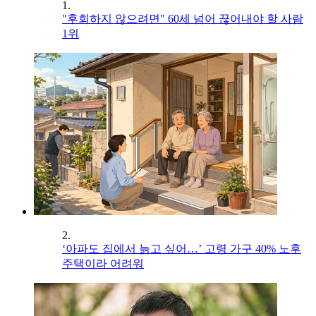
1.
"후회하지 않으려면" 60세 넘어 끊어내야 할 사람
1위
2.
‘아파도 집에서 늙고 싶어…’ 고령 가구 40% 노후
주택이라 어려워