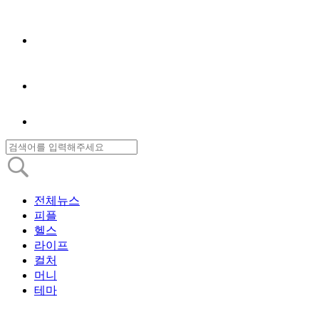
전체뉴스
피플
헬스
라이프
컬처
머니
테마