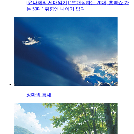
[윤나래의 세대읽기] ‘뜨개질하는 20대, 흠뻑쇼 가
는 50대’ 취향엔 나이가 없다
장마의 틈새