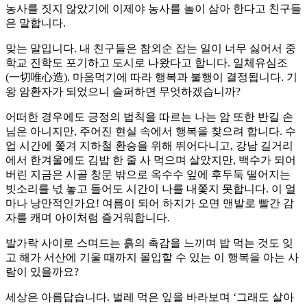
농사를 짓지 않았기에 이제야 농사를 놀이 삼아 한다고 친구들
은 말합니다.
맞는 말입니다. 내 친구들은 참외순 잡는 일이 너무 싫어서 중
학교 진학도 포기하고 도시로 나왔다고 합니다. 일체유심조
(一切唯心造). 마음먹기에 따라 행복과 불행이 결정됩니다. 기
왕 암환자가 되었으니 슬퍼하면 무엇하겠습니까?
어떠한 경우에도 긍정의 법칙을 따르는 나는 암 또한 반길 손
님은 아니지만, 주어진 현실 속에서 행복을 찾으려 합니다. 수
업 시간에 쫓겨 지하철 환승을 위해 뛰어다니고, 강남 길거리
에서 한겨울에도 김밥 한 줄 사 먹으며 살았지만, 백수가 되어
버린 지금은 시골 창문 밖으로 옥수수 잎에 후두둑 떨어지는
빗소리를 넋 놓고 들어도 시간이 나를 내쫓지 못합니다. 이 얼
마나 낭만적인가요! 여름이 되어 하지가 오면 맨발로 빨간 감
자를 캐며 아이처럼 즐거워합니다.
발가락 사이로 스며드는 흙의 촉감을 느끼며 밥 먹는 것도 잊
고 해가 서산에 기울 때까지 몰입할 수 있는 이 행복을 아는 사
람이 있을까요?
세상은 아름답습니다. 벌레 먹은 잎을 바라보며 ‘그래도 살아