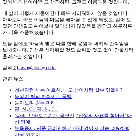
있어서 다행이야’라고 생각하면, 그것도 아름다운 것입니다.
내 삶이 이렇게 시들어간다 해도 서러워하지 않을 것입니다.
아파보니 아픈 이들의 마음을 헤아릴 수 있게 되었고, 길어 보
였던 인생길도 쉬어보니 얼마 남지 않았음을 깨닫고 하루하루
가 더욱 소중해졌습니다.
오늘 밤에도 하늘의 별은 나를 향해 응원과 격려의 반짝임을
보내줍니다. 인생은 서러워할 것도 슬퍼할 것도 없이 강물처럼
흘러가는 것입니다.
김석순
bravo@etoday.co.kr
관련 뉴스
청년처럼 사는 어르신, 나도 청어처럼 살수 있을까?
늦깎이 별의 반짝이는 독백
돌아보며 걷는 미래
괜, 찬, 타! 괜, 찬, 타!
‘나의 ’브라보!‘ 순간’ 공모전, ‘인생의 사표를 찾아서’ 대
상 영예
뉴욕증시, 연준 금리인하 기대감 꺾이자 상승...S&P500
사상 최고치