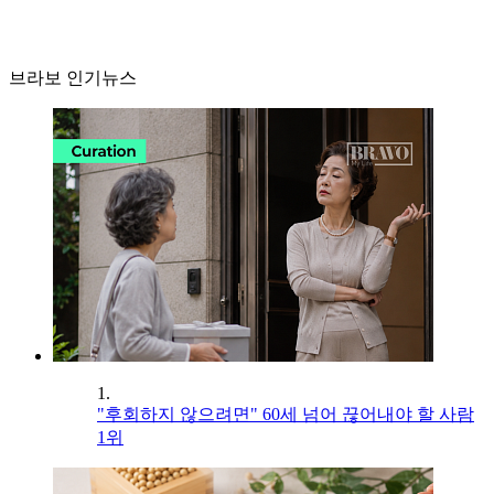
브라보 인기뉴스
1.
"후회하지 않으려면" 60세 넘어 끊어내야 할 사람
1위