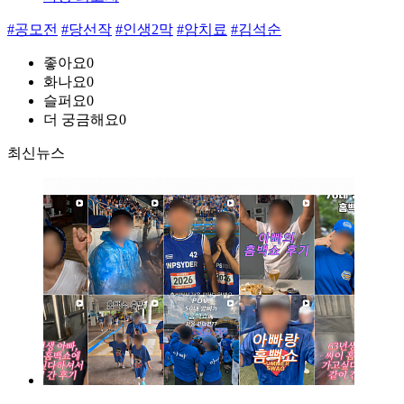
#공모전
#당선작
#인생2막
#암치료
#김석순
좋아요
0
화나요
0
슬퍼요
0
더 궁금해요
0
최신뉴스