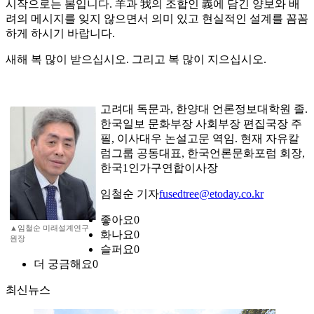
시작으로는 봄입니다. 羊과 我의 조합인 義에 담긴 양보와 배
려의 메시지를 잊지 않으면서 의미 있고 현실적인 설계를 꼼꼼
하게 하시기 바랍니다.
새해 복 많이 받으십시오. 그리고 복 많이 지으십시오.
고려대 독문과, 한양대 언론정보대학원 졸.
한국일보 문화부장 사회부장 편집국장 주
필, 이사대우 논설고문 역임. 현재 자유칼
럼그룹 공동대표, 한국언론문화포럼 회장,
한국1인가구연합이사장
임철순 기자
fusedtree@etoday.co.kr
좋아요
0
▲임철순 미래설계연구
화나요
0
원장
슬퍼요
0
더 궁금해요
0
최신뉴스