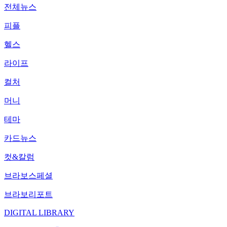
전체뉴스
피플
헬스
라이프
컬처
머니
테마
카드뉴스
컷&칼럼
브라보스페셜
브라보리포트
DIGITAL LIBRARY