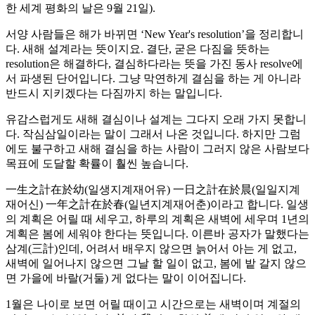
한 세계 평화의 날은 9월 21일).
서양 사람들은 해가 바뀌면 ‘New Year's resolution’을 정리합니
다. 새해 설계라는 뜻이지요. 결단, 굳은 다짐을 뜻하는
resolution은 해결하다, 결심하다라는 뜻을 가진 동사 resolve에
서 파생된 단어입니다. 그냥 막연하게 결심을 하는 게 아니라
반드시 지키겠다는 다짐까지 하는 말입니다.
유감스럽게도 새해 결심이나 설계는 그다지 오래 가지 못합니
다. 작심삼일이라는 말이 그래서 나온 것입니다. 하지만 그럼
에도 불구하고 새해 결심을 하는 사람이 그러지 않은 사람보다
목표에 도달할 확률이 훨씬 높습니다.
一生之計在於幼(일생지계재어유) 一日之計在於晨(일일지계
재어신) 一年之計在於春(일년지계재어춘)이라고 합니다. 일생
의 계획은 어릴 때 세우고, 하루의 계획은 새벽에 세우며 1년의
계획은 봄에 세워야 한다는 뜻입니다. 이른바 공자가 말했다는
삼계(三計)인데, 어려서 배우지 않으면 늙어서 아는 게 없고,
새벽에 일어나지 않으면 그날 할 일이 없고, 봄에 밭 갈지 않으
면 가을에 바랄(거둘) 게 없다는 말이 이어집니다.
1월은 나이로 보면 어릴 때이고 시간으로는 새벽이며 계절의