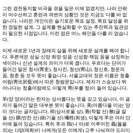
그런 경천동지할 비극을 겪을 일은 이제 없겠지만, 나라 안팎
이 어수선하고 혼란과 격변의 상황인 것은 지금도 다를 바 없
습니다. 나라든 개인이든 슬기로운 목표 설정, 목표 달성을 위
한 정밀한 설계, 그 설계를 현실화할 수 있는 추진력과 일관성
이 필요한 시점입니다. 이런 점은 어느 해인들 다를 리 없습니
다.
이제 새로운 1년과 장래의 삶을 위해 새로운 설계를 해야 합니
다. 푸른색은 성실·신앙·희망·믿음·신성함·책임 등을 상징하는
색이라니 신년 설계의 의미가 더욱 큽니다. 푸르다는 단어가
들어간 말은 청사(靑史), 청사진, 청산(靑山), 청신호, 청운의
꿈, 청춘 등 모두 뜻이 좋습니다. 서울교대의 정문 이름은 청출
어람(靑出於藍)에서 따온 청람문입니다. 제자가 스승보다 뛰
어나다는 청출어람에도 이렇게 靑(푸를 청)이 들어 있습니다.
羊(양 양)이라는 한자는 상서롭다는 뜻을 갖고 있습니다. 이 글
자가 들어간 말은 대부분 뜻이 좋습니다. 美(아름다울 미)는 양
이 크다는 글자입니다. 祥(상서로울 상), 善(착할 선) 敾(글 잘
쓸 선) 膳(반찬 선) 繕(기울 선) 犧牲(희생), 이렇게 羊은 여러 단
어에 들어 있습니다. 특히 羊과 我(나 아)로 이루어진 義(옳을
의)는 1)양(재화)이 나에게(모든 이에게) 고루 나눠져야 도리이