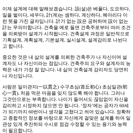
이제 설계에 대해 말해보겠습니다. 設(설)은 베풀다, 도모하다,
일을 벌이다, 세우다, 計(계)는 셈하다, 계산하다, 헤아리다 이
런 뜻을 가진 글자입니다. 計가 없는 設은 공허하며 設이 없는
計는 무의미합니다. 건축을 예로 들면 건축주로부터 여러 조건
을 의뢰받아 설계가 시작됩니다. 건축설계 과정은 일반적으로
기획설계, 계획설계, 기본설계, 실시설계, 설계감리로 나뉜다
고 합니다.
중요한 것은 내 삶의 설계를 의뢰한 건축주가 나 자신이며 설
계자도 나 자신이라는 점입니다. 건축주의 요구와 설계자의 능
력은 내가 가장 잘 압니다. 내 삶의 건축설계 감리자도 당연히
나 자신입니다.
사람은 일이관지(一以貫之) 수구초심(首丘初心) 초심일관(初
心一貫), 처음 먹은 마음을 잊지 않도록 해야 합니다. 그러나
그것만으로는 부족합니다. 나이가 들어서도 끊임없이 자신을
감리하고 시정하지 않으면 안 됩니다. ‘장자’에는 공자가 60세
가 되기까지 60번이나 생각을 고쳤다고 씌어 있습니다. 정확하
고 종합적인 정보를 바탕으로 자신에게 걸맞은 설계를 하여 일
관성 있게 추진하되 수시로 점검 수정할 수 있는 용기와 능력
이 필요합니다.