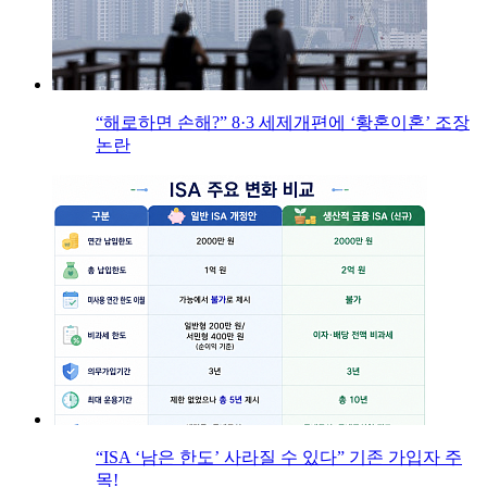
“해로하면 손해?” 8·3 세제개편에 ‘황혼이혼’ 조장
논란
“ISA ‘남은 한도’ 사라질 수 있다” 기존 가입자 주
목!