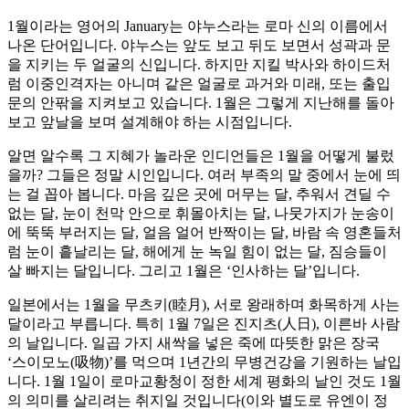
1월이라는 영어의 January는 야누스라는 로마 신의 이름에서
나온 단어입니다. 야누스는 앞도 보고 뒤도 보면서 성곽과 문
을 지키는 두 얼굴의 신입니다. 하지만 지킬 박사와 하이드처
럼 이중인격자는 아니며 같은 얼굴로 과거와 미래, 또는 출입
문의 안팎을 지켜보고 있습니다. 1월은 그렇게 지난해를 돌아
보고 앞날을 보며 설계해야 하는 시점입니다.
알면 알수록 그 지혜가 놀라운 인디언들은 1월을 어떻게 불렀
을까? 그들은 정말 시인입니다. 여러 부족의 말 중에서 눈에 띄
는 걸 꼽아 봅니다. 마음 깊은 곳에 머무는 달, 추워서 견딜 수
없는 달, 눈이 천막 안으로 휘몰아치는 달, 나뭇가지가 눈송이
에 뚝뚝 부러지는 달, 얼음 얼어 반짝이는 달, 바람 속 영혼들처
럼 눈이 흩날리는 달, 해에게 눈 녹일 힘이 없는 달, 짐승들이
살 빠지는 달입니다. 그리고 1월은 ‘인사하는 달’입니다.
일본에서는 1월을 무츠키(睦月), 서로 왕래하며 화목하게 사는
달이라고 부릅니다. 특히 1월 7일은 진지츠(人日), 이른바 사람
의 날입니다. 일곱 가지 새싹을 넣은 죽에 따뜻한 맑은 장국
‘스이모노(吸物)’를 먹으며 1년간의 무병건강을 기원하는 날입
니다. 1월 1일이 로마교황청이 정한 세계 평화의 날인 것도 1월
의 의미를 살리려는 취지일 것입니다(이와 별도로 유엔이 정