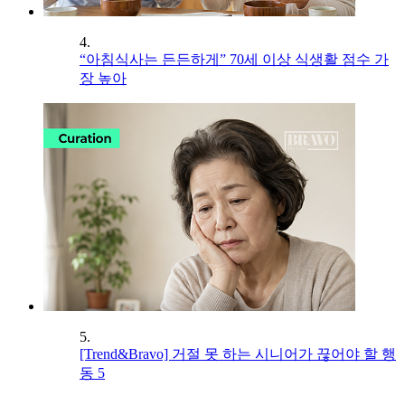
4.
“아침식사는 든든하게” 70세 이상 식생활 점수 가
장 높아
5.
[Trend&Bravo] 거절 못 하는 시니어가 끊어야 할 행
동 5