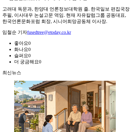
고려대 독문과, 한양대 언론정보대학원 졸. 한국일보 편집국장
주필, 이사대우 논설고문 역임. 현재 자유칼럼그룹 공동대표,
한국언론문화포럼 회장, 시니어희망공동체 이사장.
임철순 기자
fusedtree@etoday.co.kr
좋아요
0
화나요
0
슬퍼요
0
더 궁금해요
0
최신뉴스