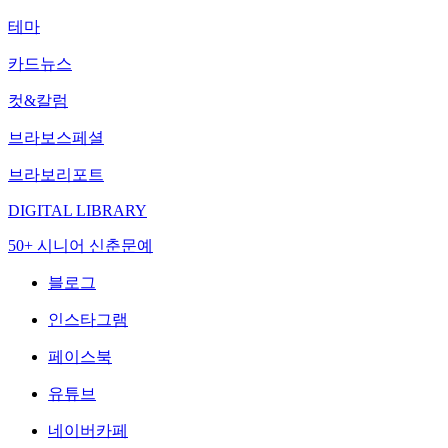
테마
카드뉴스
컷&칼럼
브라보스페셜
브라보리포트
DIGITAL LIBRARY
50+ 시니어 신춘문예
블로그
인스타그램
페이스북
유튜브
네이버카페