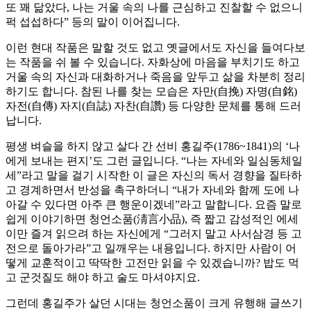
또 꽤 닮았다, 나는 거울 속의 나를 근심하고 진찰할 수 없으니
퍽 섭섭하다” 등의 말이 이어집니다.
이런 현대 작품은 말할 것도 없고 옛글에서도 자신을 들여다보
는 작품을 쉬 볼 수 있습니다. 자화상에 마음을 부치기도 하고
거울 속의 자신과 대화하거나 죽음을 앞두고 삶을 차분히 정리
하기도 합니다. 참된 나를 찾는 모습은 자만(自挽) 자명(自銘)
자전(自傳) 자지(自誌) 자찬(自讚) 등 다양한 문체를 통해 드러
납니다.
평생 벼슬을 하지 않고 살다 간 선비 홍길주(1786~1841)의 ‘나
에게 보내는 편지’도 그런 글입니다. “나는 자네와 일심동체일
세”라고 말을 걸기 시작한 이 글은 자신의 독서 경향을 질타하
고 경계하면서 반성을 촉구하더니 “내가 자네와 함께 도에 나
아갈 수 있다면 아주 큰 행운이겠네”라고 말합니다. 요즘 말로
쉽게 이야기하면 청언소품(淸言小品), 즉 짧고 감성적인 에세
이만 즐겨 읽으려 하는 자신에게 “그러지 말고 사서삼경 등 고
전으로 돌아가라”고 일깨우는 내용입니다. 하지만 사람이 어
떻게 교훈적이고 딱딱한 고전만 읽을 수 있겠습니까? 밥도 먹
고 군것질도 해야 하고 술도 마셔야지요.
그런데 홍길주가 살던 시대는 청언소품이 크게 유행해 글쓰기