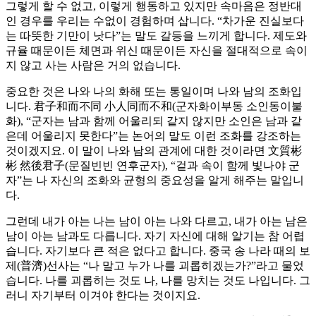
그렇게 할 수 없고, 이렇게 행동하고 있지만 속마음은 정반대
인 경우를 우리는 수없이 경험하며 삽니다. “차가운 진실보다
는 따뜻한 기만이 낫다”는 말도 갈등을 느끼게 합니다. 제도와
규율 때문이든 체면과 위신 때문이든 자신을 절대적으로 속이
지 않고 사는 사람은 거의 없습니다.
중요한 것은 나와 나의 화해 또는 통일이며 나와 남의 조화입
니다. 君子和而不同 小人同而不和(군자화이부동 소인동이불
화), “군자는 남과 함께 어울리되 같지 않지만 소인은 남과 같
은데 어울리지 못한다”는 논어의 말도 이런 조화를 강조하는
것이겠지요. 이 말이 나와 남의 관계에 대한 것이라면 文質彬
彬 然後君子(문질빈빈 연후군자), “겉과 속이 함께 빛나야 군
자”는 나 자신의 조화와 균형의 중요성을 알게 해주는 말입니
다.
그런데 내가 아는 나는 남이 아는 나와 다르고, 내가 아는 남은
남이 아는 남과도 다릅니다. 자기 자신에 대해 알기는 참 어렵
습니다. 자기보다 큰 적은 없다고 합니다. 중국 송 나라 때의 보
제(普濟)선사는 “나 말고 누가 나를 괴롭히겠는가?”라고 물었
습니다. 나를 괴롭히는 것도 나, 나를 망치는 것도 나입니다. 그
러니 자기부터 이겨야 한다는 것이지요.