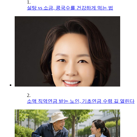
1.
설탕 vs 소금, 콩국수를 건강하게 먹는 법
2.
소액 직역연금 받는 노인, 기초연금 수령 길 열린다