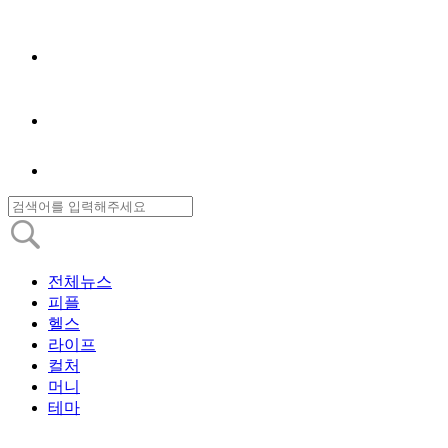
전체뉴스
피플
헬스
라이프
컬처
머니
테마