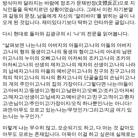
방식마저 달라지는 바람에 정조가 문체반정(文體反正)으로 지
식인들을 윽박지르던 상황이었습니다. 그래서 이런 자기분열
과 갈등의 문장, 남들에게 자신의 ‘알리바이’를 밝히는 글이 나
오게 된 것입니다. 재미있다기보다 딱하고 안타까운 글입니다.
다시 현대로 돌아와 김광규의 시 ‘나’의 전문을 읽어봅니다.
“살펴보면 나는/나의 아버지의 아들이고/나의 아들의 아버지
고/나의 형의 동생이고/나의 동생의 형이고/나의 아내의 남편
이고/나의 누이의 오빠고/나의 아저씨의 조카고/나의 조카의
아저씨고/나의 선생의 제자고/나의 제자의 선생이고/나의 나라
의 납세자고/나의 마을의 예비군이고/나의 친구의 친구고/나의
적의 적이고/나의 의사의 환자고/나의 단골술집의 손님이고/나
의 개의 주인이고/나의 집의 가장이다.//그렇다면 나는/아들이
고/아버지고/동생이고/형이고/남편이고/오빠고/조카고/아저씨
고/제자고/선생이고/납세자고/예비군이고/친구고/적이고/환자
고/손님이고/주인이고/가장이지/오직 하나뿐인/나는 아니다//
과연/아무도 모르고 있는/나는/무엇인가/그리고/지금 여기 있
는/나는 누구인가.”
이렇게 나는 무수히 많고, 모순되기도 하고, 다 아는 것 같아도
아무도 모르는 존재입니다. 더욱이 이걸 하고 싶은데 실제로는