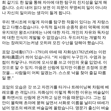
희 같기도 한 말을 통해 자아에 대한 탐구의 진지성을 알게 해
줍니다. 소리 내어 읽다 보면 이 의문이 무명씨의 일이 아니라
나 자신의 일이라는 생각이 들게 됩니다.
우리 옛시조에 이렇게 자아를 탐구한 작품이 있다는 게 자랑스
럽고 다행스럽습니다. 수직적 질서와 순종적 윤리 덕목에 의해
유지되던 왕조시대에는 나에 대한 자각, 개인의 자유와 독자성
에 대한 인식이 계발될 수 없었습니다. 두드러지는 개별적 자
아는 장려되기는커녕 오히려 모진 수난을 당해야 했습니다.
표암 강세황(1713∼1791)의 69세 때 자화상(1782년)에는 이런
화제(畵題)가 씌어 있습니다. “저 사람이 누구인가. 수염과 눈
썹이 하얗구나. 머리에 오사모를 쓰고 야인의 옷을 입었네. 이
것으로 알 수 있지. 마음은 산림에 있지만 이름은 조정에 오른
것을… 사람들이 어찌 알겠는가. 스스로 낙을 찾아 즐길 따름
일 뿐.”
표암의 모습은 갓 쓰고 자전거를 타거나 트레이닝복 차림에 베
레모를 쓴 격입니다. 자화상이 이렇게 특이한 이유는 벼슬살이
를 하면서도 산림에 은거하고 싶은 마음 때문입니다. 그는 집
안이 몰락해 초야에 묻혀 살면서 서화로 이름을 날리다 60세가
넘어 영조의 배려로 벼슬길에 올랐습니다. 명문가 출신이 벼슬