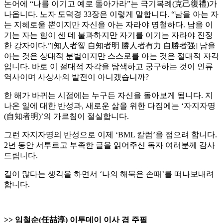
논어에 “나를 이기고 예로 돌아가라”는 극기복례(克己復禮)가
나옵니다. 노자 도덕경 33장은 이렇게 말합니다. “남을 아는 자
는 지혜로울 뿐이지만 자신을 아는 자라야 명철하다. 남을 이
기는 자는 힘이 센 데 불과하지만 자기를 이기는 자라야 진정
한 강자이다.”[知人者智 自知者明 勝人者有力 自勝者强] 남을
아는 것은 상대적 분별이지만 스스로를 아는 것은 절대적 자각
입니다. 바로 이 절대적 자각을 탐색하고 궁구하는 것이 인류
역사이며 사상사의 발전이 아니겠습니까?
한 해가 바뀌는 시점에는 누구든 자신을 돌아보게 됩니다. 지
나온 일에 대한 반성과, 새로운 삶을 위한 다짐에는 ‘자지자명
(自知者明)’의 가르침이 절실합니다.
그런 자지자명의 반성으로 이제 ‘BML 칼럼’을 접으려 합니다.
2년 동안 서투르고 부족한 글을 읽어주신 독자 여러분께 감사
드립니다.
길이 많다는 생각을 하면서 ‘나의 해묵은 손때’를 떠나보내려
합니다.
>> 임철순(任喆淳) 이투데이 이사 겸 주필