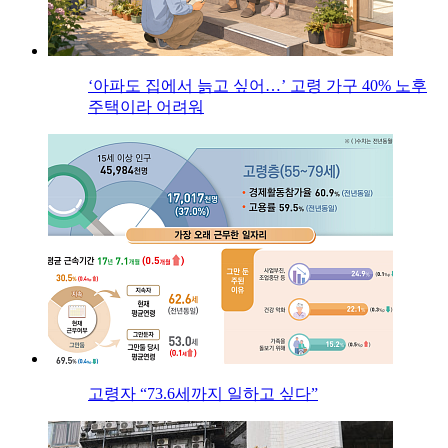
‘아파도 집에서 늙고 싶어…’ 고령 가구 40% 노후
주택이라 어려워
고령자 “73.6세까지 일하고 싶다”