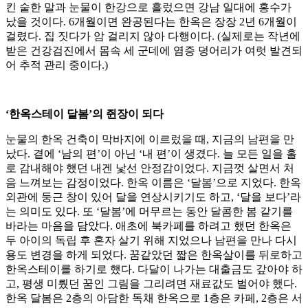
킨 숱한 말과 눈물이 한강으로 흘렀으면 강남 일대에 홍수가
났을 것이다. 6개월이면 완공된다는 한옥은 장장 2년 6개월이
걸렸다. 집 짓다가 암 걸리지 않아 다행이다. (실제로는 작년에
받은 건강검진에서 몸속 세 군데에 염증 덩어리가 여럿 발견되
어 추적 관리 중이다.)
‘한옥스테이 달봄’의 쥔장이 되다
눈물의 한옥 건축이 막바지에 이르렀을 때, 지금의 남편을 만
났다. 곁에 ‘남의 편’이 아닌 ‘내 편’이 생겼다. 늘 모든 일을 홀
로 감내해야 했던 내겐 낯선 안정감이었다. 지금껏 살면서 처
음 느껴보는 감정이었다. 한옥 이름은 ‘달봄’으로 지었다. 한옥
외관에 둥근 창이 있어 달을 연상시키기도 하고, ‘달을 보다’라
는 의미도 있다. 또 ‘달봄’에 머무르는 동안 달콤한 봄 같기를
바라는 마음을 담았다. 애초에 북카페를 하려고 했던 한옥은
두 아이의 독립 후 혼자 살기 위해 지었으나 남편을 만나 다시
용도 변경을 하게 되었다. 꿈같았던 짧은 한옥살이를 뒤로하고
한옥스테이를 하기로 했다. 다달이 나가는 대출금도 갚아야 하
고, 평생 미뤘던 꿈인 그림을 그리려면 재료값도 벌어야 했다.
한옥 달봄은 2층의 아담한 독채 한옥으로 1층은 카페, 2층은 서