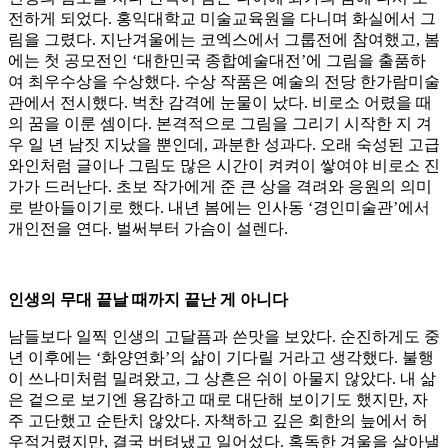
전하게 되었다. 홍익대학교 미술교육원을 다니며 화실에서 그
림을 그렸다. 지난겨울에는 코엑스에서 그룹전에 참여했고, 봄
에는 첫 공모전인 ‘대한민국 종합예술대전’에 그림을 출품하
여 최우수상을 수상했다. 수상 작품은 예술의 전당 한가람미술
관에서 전시했다. 벅찬 감격에 눈물이 났다. 비로소 어렸을 때
의 꿈을 이룬 셈이다. 본격적으로 그림을 그리기 시작한 지 겨
우 일 년 남짓 지났을 뿐인데, 과분한 성과다. 오래 숙성된 고급
와인처럼 글이나 그림도 많은 시간이 켜켜이 쌓여야 비로소 진
가가 드러난다. 초보 작가에게 준 큰 상을 격려와 응원의 의미
로 받아들이기로 했다. 내년 봄에는 인사동 ‘경인미술관’에서
개인전을 연다. 벌써부터 가슴이 설렌다.
인생의 무대 끝날 때까지 끝난 게 아니다
남들보다 일찍 인생의 고달픔과 쓴맛을 보았다. 순진하게도 중
년 이후에는 ‘화양연화’의 삶이 기다릴 거라고 생각했다. 불행
이 쓰나미처럼 밀려왔고, 그 상흔은 쉬이 아물지 않았다. 내 삶
은 겉으로 보기엔 용감하고 때로 대단해 보이기도 했지만, 자
주 고단했고 순탄치 않았다. 자책하고 깊은 회한의 늪에서 허
우적거렸지만, 결국 버텨냈고 일어섰다. 혹독한 겨울을 살아낼