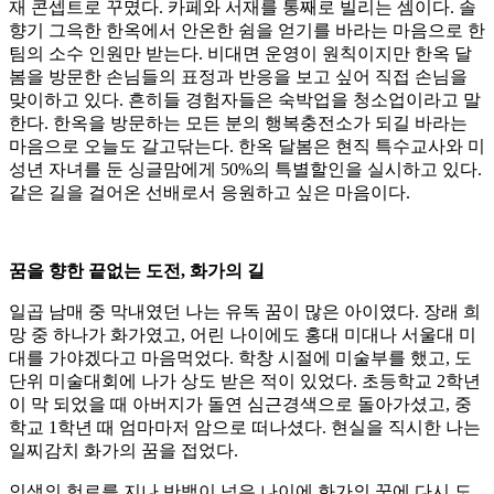
재 콘셉트로 꾸몄다. 카페와 서재를 통째로 빌리는 셈이다. 솔
향기 그윽한 한옥에서 안온한 쉼을 얻기를 바라는 마음으로 한
팀의 소수 인원만 받는다. 비대면 운영이 원칙이지만 한옥 달
봄을 방문한 손님들의 표정과 반응을 보고 싶어 직접 손님을
맞이하고 있다. 흔히들 경험자들은 숙박업을 청소업이라고 말
한다. 한옥을 방문하는 모든 분의 행복충전소가 되길 바라는
마음으로 오늘도 갈고닦는다. 한옥 달봄은 현직 특수교사와 미
성년 자녀를 둔 싱글맘에게 50%의 특별할인을 실시하고 있다.
같은 길을 걸어온 선배로서 응원하고 싶은 마음이다.
꿈을 향한 끝없는 도전, 화가의 길
일곱 남매 중 막내였던 나는 유독 꿈이 많은 아이였다. 장래 희
망 중 하나가 화가였고, 어린 나이에도 홍대 미대나 서울대 미
대를 가야겠다고 마음먹었다. 학창 시절에 미술부를 했고, 도
단위 미술대회에 나가 상도 받은 적이 있었다. 초등학교 2학년
이 막 되었을 때 아버지가 돌연 심근경색으로 돌아가셨고, 중
학교 1학년 때 엄마마저 암으로 떠나셨다. 현실을 직시한 나는
일찌감치 화가의 꿈을 접었다.
인생의 험로를 지나 반백이 넘은 나이에 화가의 꿈에 다시 도