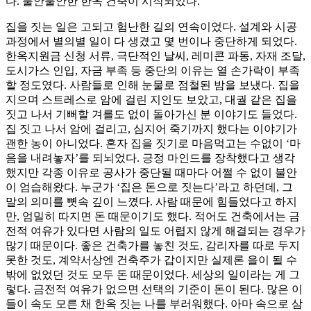
다. 불안불안한 한옥 건축이 시작되었다.
집을 짓는 일은 고되고 험난한 길의 연속이었다. 설계와 시공
과정에서 별의별 일이 다 생겼고 몇 번이나 중단하게 되었다.
한옥지원금 신청 서류, 극단적인 날씨, 레미콘 파동, 자재 조달,
도시가스 인입, 자금 부족 등 중단의 이유는 열 손가락이 부족
할 정도였다. 사람들로 인해 눈물로 점철된 밤을 보냈다. 집을
지으며 스트레스로 암에 걸린 지인도 보았고, 대궐 같은 집을
짓고 나서 기뻐할 겨를도 없이 돌아가신 분 이야기도 들었다.
집 짓고 나서 암에 걸리고, 심지어 죽기까지 했다는 이야기가
괜한 농이 아니었다. 혼자 집을 짓기로 마음먹고는 수없이 ‘마
음을 내려놓자’를 되뇌었다. 긍정 마인드를 장착했다고 생각
했지만 각종 이유로 공사가 중단될 때마다 어쩔 수 없이 불안
이 엄습해왔다. 누군가 ‘집은 돈으로 짓는다’라고 하던데, 그
말의 의미를 뼛속 깊이 느꼈다. 사람 때문에 힘들었다고 하지
만, 엄밀히 따지면 돈 때문이기도 했다. 적어도 건축에서는 금
전적 여유가 있다면 사람의 일도 어렵지 않게 해결되는 경우가
많기 때문이다. 좋은 건축가를 놓친 것도, 감리자를 따로 두지
못한 것도, 계약서상엔 건축주가 갑이지만 실제론 을이 될 수
밖에 없었던 것도 모두 돈 때문이었다. 세상의 일이라는 게 그
렇다. 금전적 여유가 없으면 선택의 기준이 돈이 된다. 많은 이
들이 속도 모른 채 한옥 짓는 나를 부러워했다. 아마 속으로 삼