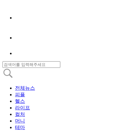
전체뉴스
피플
헬스
라이프
컬처
머니
테마