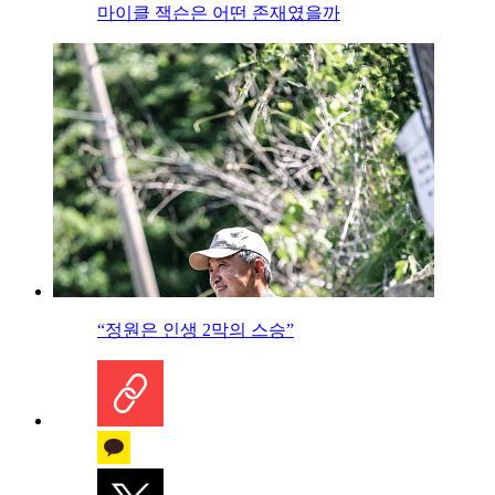
마이클 잭슨은 어떤 존재였을까
“정원은 인생 2막의 스승”