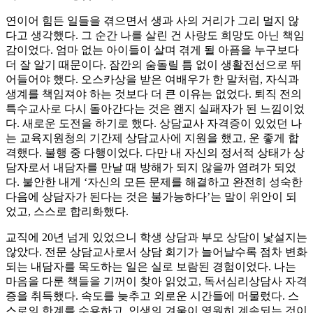
연이어 힘든 일들을 겪으면서 생과 사의 거리가 그리 멀지 않
다고 생각했다. 그 순간 나를 살린 건 사랑도 희망도 아닌 책임
감이었다. 엄마 없는 아이들이 살며 겪게 될 아픔을 누구보다
더 잘 알기 때문이다. 잠깐의 숨돌릴 틈 없이 생활전선으로 뛰
어들어야 했다. 오스카상을 받은 여배우가 한 말처럼, 자식과
생계를 책임져야 하는 것보다 더 큰 이유는 없었다. 퇴직 전의
특수교사로 다시 돌아간다는 것은 왠지 실패자가 된 느낌이었
다. 새로운 도전을 하기로 했다. 상담교사 자격증이 있었던 나
는 교육지원청의 기간제 상담교사에 지원을 했고, 운 좋게 합
격했다. 불행 중 다행이었다. 다만 내 자신의 정서적 상태가 상
담자로서 내담자를 만날 때 방해가 되지 않을까 염려가 되었
다. 불안한 내게 ‘자신의 모든 문제를 해결하고 완전히 성숙한
다음에 상담자가 된다는 것은 불가능하다’는 말이 위안이 되
었고, 스스로 합리화했다.
교직에 20년 넘게 있었으니 학생 상담과 부모 상담이 낯설지는
않았다. 전문 상담교사로서 상담 회기가 늘어날수록 점차 변화
되는 내담자를 목도하는 일은 실로 보람된 경험이었다. 나는
마음을 다룬 책들을 기꺼이 찾아 읽었고, 독서심리상담사 자격
증을 취득했다. 속도를 늦추고 외로운 시간들에 머물렀다. 스
스로의 한계를 수용하고, 인생의 겨울이 영원히 계속되는 것이