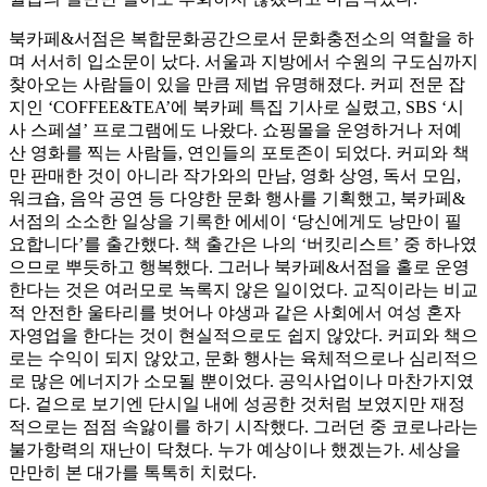
북카페&서점은 복합문화공간으로서 문화충전소의 역할을 하
며 서서히 입소문이 났다. 서울과 지방에서 수원의 구도심까지
찾아오는 사람들이 있을 만큼 제법 유명해졌다. 커피 전문 잡
지인 ‘COFFEE&TEA’에 북카페 특집 기사로 실렸고, SBS ‘시
사 스페셜’ 프로그램에도 나왔다. 쇼핑몰을 운영하거나 저예
산 영화를 찍는 사람들, 연인들의 포토존이 되었다. 커피와 책
만 판매한 것이 아니라 작가와의 만남, 영화 상영, 독서 모임,
워크숍, 음악 공연 등 다양한 문화 행사를 기획했고, 북카페&
서점의 소소한 일상을 기록한 에세이 ‘당신에게도 낭만이 필
요합니다’를 출간했다. 책 출간은 나의 ‘버킷리스트’ 중 하나였
으므로 뿌듯하고 행복했다. 그러나 북카페&서점을 홀로 운영
한다는 것은 여러모로 녹록지 않은 일이었다. 교직이라는 비교
적 안전한 울타리를 벗어나 야생과 같은 사회에서 여성 혼자
자영업을 한다는 것이 현실적으로도 쉽지 않았다. 커피와 책으
로는 수익이 되지 않았고, 문화 행사는 육체적으로나 심리적으
로 많은 에너지가 소모될 뿐이었다. 공익사업이나 마찬가지였
다. 겉으로 보기엔 단시일 내에 성공한 것처럼 보였지만 재정
적으로는 점점 속앓이를 하기 시작했다. 그러던 중 코로나라는
불가항력의 재난이 닥쳤다. 누가 예상이나 했겠는가. 세상을
만만히 본 대가를 톡톡히 치렀다.