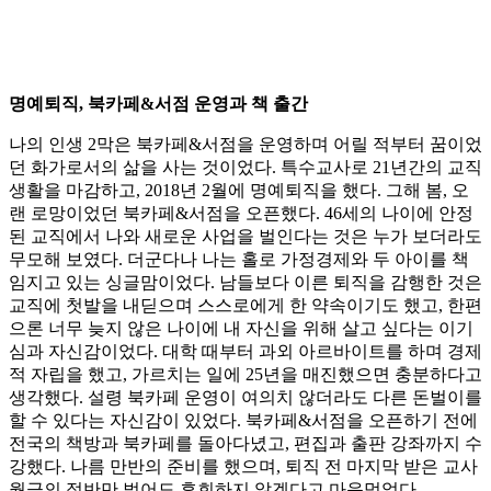
명예퇴직, 북카페&서점 운영과 책 출간
나의 인생 2막은 북카페&서점을 운영하며 어릴 적부터 꿈이었
던 화가로서의 삶을 사는 것이었다. 특수교사로 21년간의 교직
생활을 마감하고, 2018년 2월에 명예퇴직을 했다. 그해 봄, 오
랜 로망이었던 북카페&서점을 오픈했다. 46세의 나이에 안정
된 교직에서 나와 새로운 사업을 벌인다는 것은 누가 보더라도
무모해 보였다. 더군다나 나는 홀로 가정경제와 두 아이를 책
임지고 있는 싱글맘이었다. 남들보다 이른 퇴직을 감행한 것은
교직에 첫발을 내딛으며 스스로에게 한 약속이기도 했고, 한편
으론 너무 늦지 않은 나이에 내 자신을 위해 살고 싶다는 이기
심과 자신감이었다. 대학 때부터 과외 아르바이트를 하며 경제
적 자립을 했고, 가르치는 일에 25년을 매진했으면 충분하다고
생각했다. 설령 북카페 운영이 여의치 않더라도 다른 돈벌이를
할 수 있다는 자신감이 있었다. 북카페&서점을 오픈하기 전에
전국의 책방과 북카페를 돌아다녔고, 편집과 출판 강좌까지 수
강했다. 나름 만반의 준비를 했으며, 퇴직 전 마지막 받은 교사
월급의 절반만 벌어도 후회하지 않겠다고 마음먹었다.