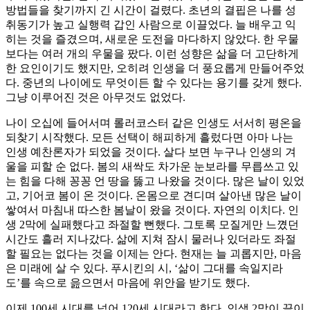
방법들을 찾기까지 긴 시간이 걸렸다. 초년의 결핍은 나를 성
취동기가 높고 실행력 갑인 사람으로 이끌었다. 늘 배우고 익
히는 것을 즐겼으며, 새로운 도전을 마다하지 않았다. 한 우물
보다는 여러 개의 우물을 팠다. 이런 성향은 삶을 더 고단하게
한 요인이기도 했지만, 오히려 인생을 더 풍요롭게 만들어주었
다. 중년의 나이에도 무엇이든 할 수 있다는 용기를 갖게 했다.
그냥 이루어진 것은 아무것도 없었다.
나이 오십에 들어서며 롤러코스터 같은 인생도 서서히 평온을
되찾기 시작했다. 모든 선택이 해피하게 흘렀다면 아마 나는
인생 예찬론자가 되었을 것이다. 살다 보면 누구나 인생의 겨
울을 피할 순 없다. 봄의 새싹도 차가운 눈보라를 무릅쓰고 있
는 힘을 다해 꽁꽁 언 땅을 뚫고 나왔을 것이다. 많은 날이 있었
고, 기어코 봄이 온 것이다. 온몸으로 견디며 살아낸 많은 날이
쌓여서 마침내 따스한 봄날이 왔을 것이다. 자연의 이치다. 인
생 2막에 실패했다고 좌절할 뻔했다. 그토록 모질게만 느꼈던
시간도 흘러 지나갔다. 삶에 지쳐 잠시 물러나 있더라도 좌절
할 필요는 없다는 것을 이제는 안다. 현재는 늘 괴롭지만, 마음
은 미래에 살 수 있다. 푸시킨의 시, ‘삶이 그대를 속일지라
도’를 속으로 읊으면서 마음에 위안을 받기도 했다.
이제 100세 시대를 넘어 120세 시대라고 한다. 인생 2막이 끝이