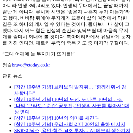
아니라 인생 3막, 4막도 있다. 인생의 무대에서는 끝날 때까지
끝난 게 아니다. 류시화 시인은 ‘좋은지 나쁜지 누가 아는가’라
고 했다. 비바람 뒤에야 무지개가 뜨듯이 삶의 여정에서 막힌
길은 또 하나의 계시일 수 있다는 것이다. 돌아보니 내 삶이 그
랬다. 다시 어느 힘든 인생의 순간과 맞닥뜨릴 때 마음속 무지
개를 슬며시 꺼내어 볼 것이다. 북아메리카에서 유일하게 문자
를 가진 인디언, 체로키 부족의 축복 기도 중 마지막 구절이다.
“그대 어깨에 늘 무지개가 뜨기를!”
정슬
bravo@etoday.co.kr
관련 뉴스
[창간 10주년 기념] 브라보의 발자취… “함께해줘서 감
사합니다”
[창간 10주년 기념] 10년의 도전, 또 다른 10년의 다짐
‘나의 ’브라보!‘ 순간’ 공모전, ‘인생의 사표를 찾아서’ 대
상 영예
[창간 10주년 기념] 10년의 의미를 새긴다
[창간 10주년 기념] 우리사회 리더 20인의 축하 메시지
SK하이닉스, 용인·청주 54조 투자… AI 메모리 생산기지