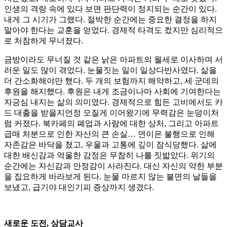
인생의 격랑 속에 있다 보면 판단력이 정지되는 순간이 있다.
내게 그 시기가 그랬다. 절박한 순간에는 중요한 결정을 하지
말아야 한다는 교훈을 얻었다. 경제적 타격도 컸지만 심리적으
로 처참하게 무너졌다.
금방이라도 무너질 것 같은 낡은 아파트의 월세로 이사하며 서
러운 일도 많이 겪었다. 눈물짓는 일이 일상다반사였다. 삶을
더 간소화해야만 했다. 두 개의 보험까지 해약하고, 세 군데의
후원을 해지했다. 후원은 내게 조금이나마 사회에 기여한다는
자긍심 내지는 삶의 의미였다. 경제적으로 힘든 고비에서도 카
드 대출을 받을지언정 모질게 이어왔기에 무력감은 눈덩이처
럼 커졌다. 북카페의 폐업과 사람에 대한 상처, 그리고 아파트
급매 처분으로 인한 자산의 큰 손실… 연이은 불행으로 인해
자존감은 바닥을 쳤고, 우울과 고통에 깊이 잠식당했다. 삶에
대한 배신감과 억울한 감정은 무참히 나를 짓밟았다. 위기의
순간에는 자신감과 안정감이 사라진다. 대신 자신의 약한 부분
을 집요하게 바라보게 된다. 눈물 마르지 않는 불면의 날들을
보냈고, 급기야 대인기피 증상까지 생겼다.
새로운 도전, 상담교사