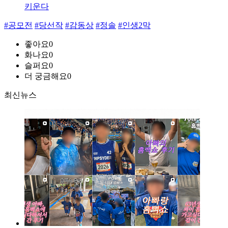
키운다
#공모전
#당선작
#감동상
#정솔
#인생2막
좋아요
0
화나요
0
슬퍼요
0
더 궁금해요
0
최신뉴스