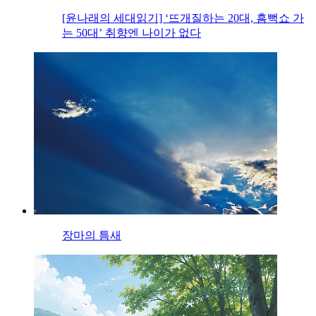
[윤나래의 세대읽기] ‘뜨개질하는 20대, 흠뻑쇼 가
는 50대’ 취향엔 나이가 없다
장마의 틈새