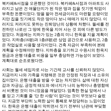
북카페&서점을 오픈했던 것이다. 북카페&서점과 아파트도 사
라지고 남은 건 애물단지가 된 작은 땅과 집을 짓기엔 턱없이
부족한 돈뿐이었다. 땅을 팔아 전세금이라도 마련할 요량이었
지만 집을 짓기에도 작은 땅이다 보니 매매가 되지 않았다. 이
러지도 저러지도 못하는 진퇴양난의 상황에 처했다. 월세를 전
전하던 나로선 그 땅에 한옥을 지어 사는 것 외에 다른 방도가
없었다. 처음에는 지하가 있는 2층의 미니 한옥을 지을 계획이
었다. 지하층(16평)과 1층(8평)은 상업 공간으로 사용하고, 2층
은 작업실로 사용할 생각이었다. 건축 자금이 부족하여 본래
계획을 수정해야만 했다. 지하층을 포기하고 수원시의 한옥지
원금과 은행 대출로 비용을 일부 충당하면 가능성이 보였다.
계획대로 순조로웠다면.
사회는 월세 세입자로 사는 기간제 교사를 신뢰하지 않았다.
지금까지 나와 가족을 지탱해온 것은 안정된 직장과 내 소유의
집이었다. 은행 대출을 받을 수 없는 처지였다. 삶에 대한 자신
감과 자긍심, 긍정적 태도와 에너지가 나의 능력이나 총명함에
서 비롯된 것이 아니었음을 깨달았다. 엄혹한 현실 앞에서 나
를 믿고 기회를 줄 ‘단 한 사람’이 없다는 것이 무엇보다 슬펐
다. 지금껏 부단히 노력한 삶이 통째로 부정당하는 느낌이었
다. 한옥은 은행 대출이 막히면서 짓기 전부터 난관에 부딪혔