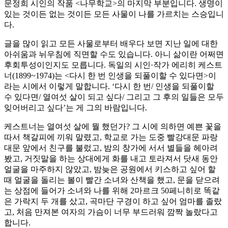
문정희 시인의 작품 <나무학교>의 마지막 부분입니다. 생명이
있는 것이든 없는 것이든 모든 사물이 나를 가르치는 스승입니
다.
글을 많이 읽고 모든 사물로부터 배우다 보면 지난 일에 대한
아쉬움과 뉘우침에 직면할 수도 있습니다. 아니 삶이란 어쩌면
후회투성이인지도 모릅니다. 독일의 시인·작가 에리히 케스트
너(1899~1974)는 <다시 한 번 인생을 되풀이할 수 있다면>이
라는 시에서 이렇게 말합니다. ‘다시 한 번/ 인생을 되풀이할
수 있다면/ 열여섯 살이 되고 싶다/ 그리고 그 후의 일들은 모두
잊어버리고 싶다’는 게 그의 바람입니다.
케스트너는 열여섯 살에 뭘 했던가? 그 시에 의하면 예쁜 꽃을
따서 책갈피에 끼워 말렸고, 학교로 가는 도중 빨강대문 파랑
대문 앞에서 친구를 불렀고, 밤의 창가에 서서 별들을 헤아려
봤고, 거짓말을 하는 상대에게 화를 내고 토라져서 닷새 동안
얼굴을 마주하지 않았고, 밤늦은 공원에서 키스하고 싶어 할
때 얼굴을 돌리는 볼이 빨간 소녀와 산책을 했고, 문을 닫으려
는 상점에 들어가 소녀와 나를 위해 2마르크 50페니히로 똑같
은 가락지 두 개를 샀고, 곡마단 구경이 하고 싶어 엄마를 졸랐
고, 처음 만져본 여자의 가슴이 너무 부드러워 깜짝 놀랐다고
합니다.