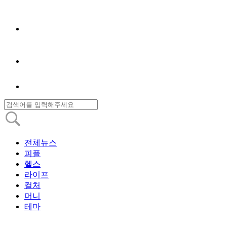
전체뉴스
피플
헬스
라이프
컬처
머니
테마