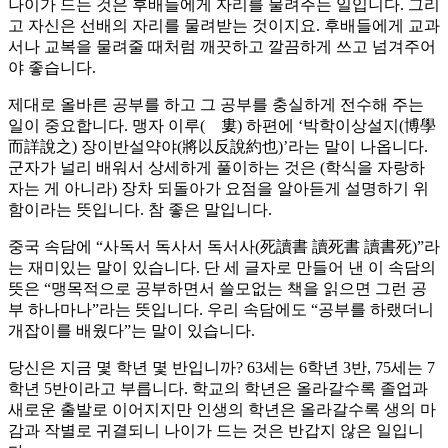
나이가 드는 것은 후배들에게 자리를 물려주는 일입니다. 그리
고 자신은 선배의 자리를 물려받는 것이지요. 후배들에게 교과
서나 교복을 물려줄 때처럼 깨끗하고 깔끔하게 쓰고 넘겨주어
야 좋습니다.
제대로 올바른 공부를 하고 그 공부를 충실하게 전수해 주는
일이 중요합니다. 맹자 이루(離婁) 하편에 ‘박학이상설지(博學
而詳說之) 장이반설약야(將以反說約也)’라는 말이 나옵니다.
군자가 널리 배워서 상세하게 풀이하는 것은 (학식을 자랑하
자는 게 아니라) 장차 되돌아가 요점을 알아듣게 설명하기 위
함이라는 뜻입니다. 참 좋은 말입니다.
중국 속담에 “사독서 독사서 독서사(死讀書 讀死書 讀書死)”라
는 재미있는 말이 있습니다. 단 세 글자로 만들어 낸 이 속담의
뜻은 “맹목적으로 공부하면서 쓸모없는 책을 읽으면 그런 공
부 하나마나”라는 뜻입니다. 우리 속담에도 “공부를 하랬더니
개잡이를 배웠다”는 말이 있습니다.
당신은 지금 몇 학년 몇 반입니까? 63세는 6학년 3반, 75세는 7
학년 5반이라고 부릅니다. 학교의 학년은 올라갈수록 졸업과
새로운 출발로 이어지지만 인생의 학년은 올라갈수록 생의 마
감과 작별로 귀결되니 나이가 드는 것은 반갑지 않은 일입니