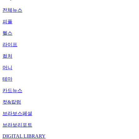
전체뉴스
피플
헬스
라이프
컬처
머니
테마
카드뉴스
컷&칼럼
브라보스페셜
브라보리포트
DIGITAL LIBRARY