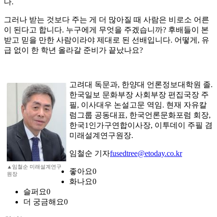
다.
그러나 받는 것보다 주는 게 더 많아질 때 사람은 비로소 어른
이 된다고 합니다. 누구에게 무엇을 주겠습니까? 후배들이 본
받고 믿을 만한 사람이라야 제대로 된 선배입니다. 어떻게, 유
급 없이 한 학년 올라갈 준비가 끝났나요?
고려대 독문과, 한양대 언론정보대학원 졸.
한국일보 문화부장 사회부장 편집국장 주
필, 이사대우 논설고문 역임. 현재 자유칼
럼그룹 공동대표, 한국언론문화포럼 회장,
한국1인가구연합이사장, 이투데이 주필 겸
미래설계연구원장.
임철순 기자
fusedtree@etoday.co.kr
▲임철순 미래설계연구
좋아요
0
원장
화나요
0
슬퍼요
0
더 궁금해요
0