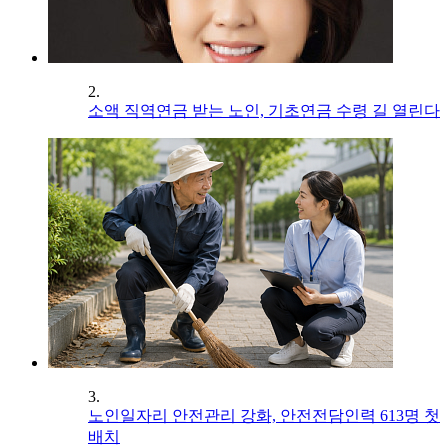
2.
소액 직역연금 받는 노인, 기초연금 수령 길 열린다
3.
노인일자리 안전관리 강화, 안전전담인력 613명 첫
배치