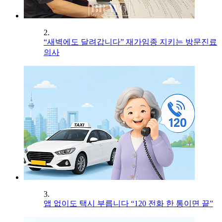
2.
“새벽에도 달려갑니다” 재가임종 지키는 방문진료
의사
3.
앱 없이도 택시 부릅니다 “120 전화 한 통이면 끝”