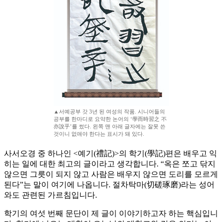
▲서예공부 갓 3년 된 여성의 작품. 시니어들의
공부를 한마디로 요약한 논어의 ‘學而時習之 不
亦說乎’를 썼다. 왼쪽 맨 아래 글자에는 잘못 쓴
것이니 없애야 한다는 표시가 돼 있다.
사서오경 중 하나인 <예기(禮記)>의 학기(學記)편은 배우고 익
히는 일에 대한 최고의 글이라고 생각합니다. “옥은 쪼고 닦지
않으면 그릇이 되지 않고 사람은 배우지 않으면 도리를 모르게
된다”는 말이 여기에 나옵니다. 절차탁마(切磋琢磨)라는 성어
와도 관련된 가르침입니다.
학기의 여섯 번째 문단이 제 글이 이야기하고자 하는 핵심입니