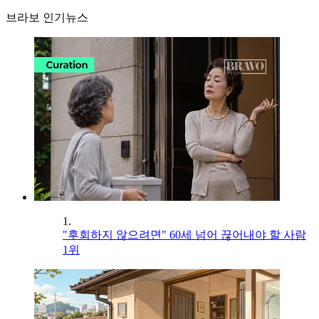
브라보 인기뉴스
1.
"후회하지 않으려면" 60세 넘어 끊어내야 할 사람
1위