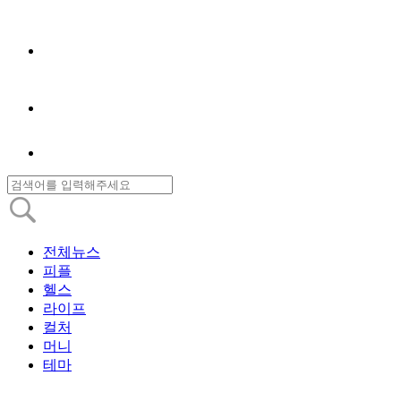
전체뉴스
피플
헬스
라이프
컬처
머니
테마