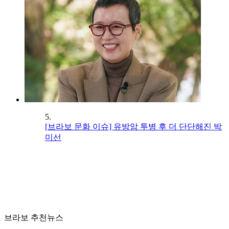
5.
[브라보 문화 이슈] 유방암 투병 후 더 단단해진 박
미선
브라보 추천뉴스