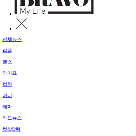
전체뉴스
피플
헬스
라이프
컬처
머니
테마
카드뉴스
컷&칼럼