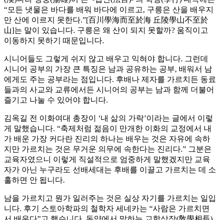
“모든 냇물은 바다를 배워 바다에 이르고, 구릉은 산을 배우지
만 산에 이르지 못한다.”[百川學海而至於海 丘陵學山不至於
山]는 말이 있습니다. 구릉은 왜 산이 되지 못할까? 움직이고
이동하지 못하기 때문입니다.
시니어들도 그렇게 쉬지 않고 배우고 익혀야 합니다. 그런데
시니어 공부의 가장 큰 특징은 남과 공유하는 공부, 배워서 남
에게도 주는 공부라는 점입니다. 후배나 제자를 가르치든 동료
들과의 사교와 교류에서든 시니어의 공부는 남과 함께 더불어
즐기고 나눌 수 있어야 합니다.
김옥길 전 이화여대 총장이 ‘내 삶의 가락’이라는 글에서 이렇
게 말했습니다. “축제처럼 젊음이 만개한 이화의 교정에서 내
가 배운 가장 커다란 진리의 하나는 배우는 것은 자유에 속하
지만 가르치는 것은 무거운 의무에 속한다는 진리다.” 그분은
교육자였으니 이렇게 직설적으로 엄중하게 말했겠지만 교육
자가 아닌 누구라도 선배세대는 후배를 이끌고 가르치는 데 소
홀하면 안 됩니다.
남을 가르치고 뭔가 일러주는 것은 실상 자기를 가르치는 일입
니다. 후기 스토아학파의 철학자 세네카는 “사람은 가르치면
서 배운다”고 했습니다. 동양에서 말하는 교학상장(敎學相長)