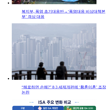
복지부, 폭염 초기대응반→‘폭염대응 비상대책본
부’ 격상 대응
“해로하면 손해?” 8·3 세제개편에 ‘황혼이혼’ 조장
논란