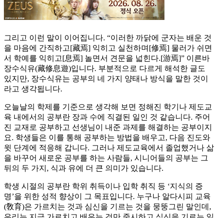
그리고 이런 말이 이어집니다. “이러한 까닭에 군자는 배운 것
을 마음에 간직하고[藏焉] 익히고 실천하며[修焉] 물러가 쉬면
서 학예를 익히고[息焉] 놀면서 견문을 넓힌다.[游焉]” 이른바
장수식유(藏修息遊)입니다. 부분적으로 다르게 해석한 글도
있지만, 장수식유는 공부의 네 가지 양태나 방식을 말한 것이
라고 생각됩니다.
오늘날의 학제를 기준으로 생각해 보면 정해진 학기나 제도교
육 내에서의 공부란 장과 수에 직결된 일인 것 같습니다. 주어
진 교재로 공부하고 선생님이 내준 과제를 해결하는 공부이지
요. 학생들은 이를 통해 공부하는 방법을 배우고, 다음 진도와
윗 단계에 적응해 갑니다. 그러나 제도교육에서 졸업했거나 삶
을 바꾸어 새로운 공부를 하는 사람들, 시니어들의 공부는 그
뒤의 두 가지, 식과 유에 더 큰 의미가 있습니다.
학생 시절의 공부란 학위 취득이나 입학 취직 등 ‘지식의 증
명’을 위한 성적 향상이 그 목표입니다. 누구나 알다시피 교육
(敎育)은 가르치는 것과 심신을 기르는 것을 뭉뚱그린 말인데,
우리는 지금 가르치고 배우는 것만 중시하고 심신을 기르는 일