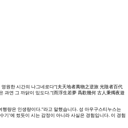
월은 영원한 시간의 나그네로다”[夫天地者萬物之逆旅 光陰者百代
것은 과연 그 까닭이 있도다.”[而浮生若夢 爲歡幾何 古人秉燭夜遊
서 “여행량은 인생량이다.”라고 말했습니다. 성 아우구스티누스는
 수기’에 썼듯이 시는 감정이 아니라 사실은 경험입니다. 이 경험