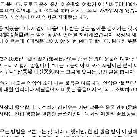
 옵니다. 모로코 출신 중세 이슬람의 여행가 이븐 바투타(1304~
를 바친 셈인데, 그의 여행을 통해 세계는 좀 더 가까워지게 됐습
사, 특히 서양사에 미친 영향은 지대했습니다.
 써왔습니다. 시경에 나옵니다. 발은 넓은 광야를 걸어가는 것, 
(鵬程萬里)라는 말이 동양의 언어를 지배해왔습니다. 상상의 새인 
 이르는데, 6개월을 날아서야 한 번 쉰다고 합니다. 원대한 뜻
37~1805)의 ‘열하일기(熱河日記)’는 중국 문명과 문물에 대한
이르러 이렇게 말합니다. “나는 오늘에야 비로소 사람이란 본시 
만하구나”[好哭場 可以哭矣]라는 고금에 빛나는 멋진 말을 합니다.
여기 나오는 연암의 소리 내는 울음은 다릅니다. 연암은 ‘울음터
원에 대한 인식이나 깨달음에서 비롯된 울음이지요. 작고 소박하고
현장이 중요합니다. 소설가 김연수는 어떤 작품은 중국 옌볜(延邊)
서라는 간접 경험을 결합한 글쓰기인데, 독서와 여행의 중요성을 
무는 방법을 모른다는 것”이라고 했지만, 한 번 생을 받아 이 땅