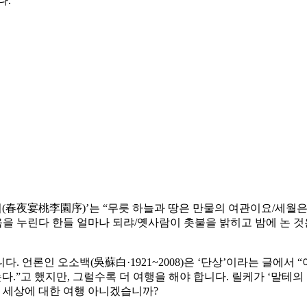
다.
원서(春夜宴桃李園序)’는 “무릇 하늘과 땅은 만물의 여관이요/세
움을 누린다 한들 얼마나 되랴/옛사람이 촛불을 밝히고 밤에 논 
. 언론인 오소백(吳蘇白·1921~2008)은 ‘단상’이라는 글에
다.”고 했지만, 그럴수록 더 여행을 해야 합니다. 릴케가 ‘말테의
와 세상에 대한 여행 아니겠습니까?