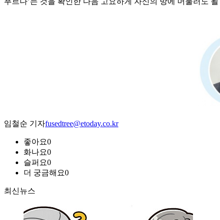
푸르다’는 것을 확인한 다음 고요하게 자신의 방에 머물러도 될
임철순 기자
fusedtree@etoday.co.kr
좋아요
0
화나요
0
슬퍼요
0
더 궁금해요
0
최신뉴스