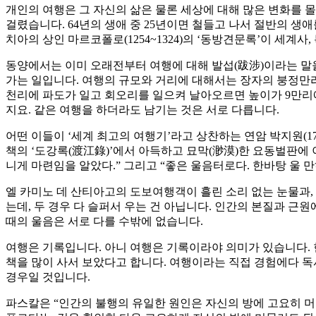
개인의 여행은 그 자신의 삶은 물론 세상에 대해 많은 변화를 몰고
걸렸습니다. 64년의 생애 중 25년이면 철들고 나서 절반의 생애
치아의 상인 마르코폴로(1254~1324)의 ‘동방견문록’이 세계
동양에서는 이미 오래전부터 여행에 대해 발섭(跋涉)이라는 말을
가는 일입니다. 여행의 규모와 거리에 대해서는 장자의 붕정만리
천리에 파도가 일고 회오리를 일으켜 날아오르면 높이가 9만리에
지요. 같은 여행을 하더라도 남기는 것은 서로 다릅니다.
어떤 이들이 ‘세계 최고의 여행기’라고 상찬하는 연암 박지원(17
책의 ‘도강록(渡江錄)’에서 아득하고 묘막(渺漠)한 요동벌판에 
니게 마련임을 알았다.” 그리고 “좋은 울음터로다. 한바탕 울 
엘 카미노 데 산티아고의 도보여행객이 흘린 소리 없는 눈물과, 
는데, 두 경우 다 슬퍼서 우는 건 아닙니다. 인간의 본질과 근
때의 울음은 서로 다를 수밖에 없습니다.
여행은 기록입니다. 아니 여행은 기록이라야 의미가 있습니다. 
책을 많이 사서 보았다고 합니다. 여행이라는 직접 경험에다 독
경우일 것입니다.
파스칼은 “인간의 불행의 유일한 원인은 자신의 방에 고요히 머