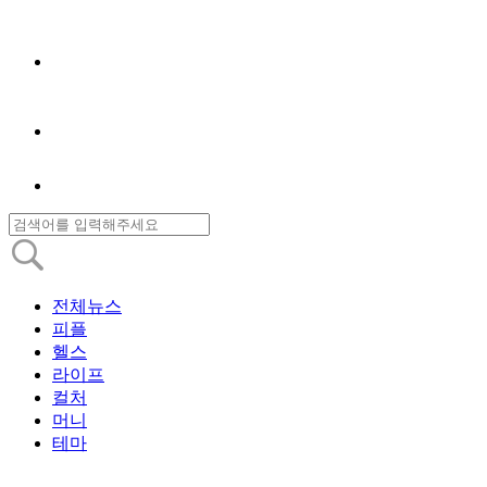
전체뉴스
피플
헬스
라이프
컬처
머니
테마