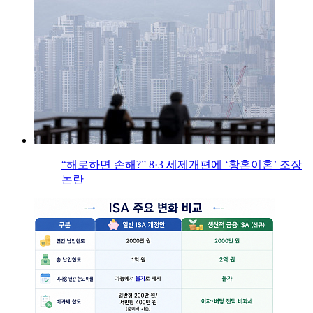
“해로하면 손해?” 8·3 세제개편에 ‘황혼이혼’ 조장
논란