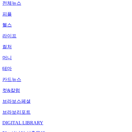
전체뉴스
피플
헬스
라이프
컬처
머니
테마
카드뉴스
컷&칼럼
브라보스페셜
브라보리포트
DIGITAL LIBRARY