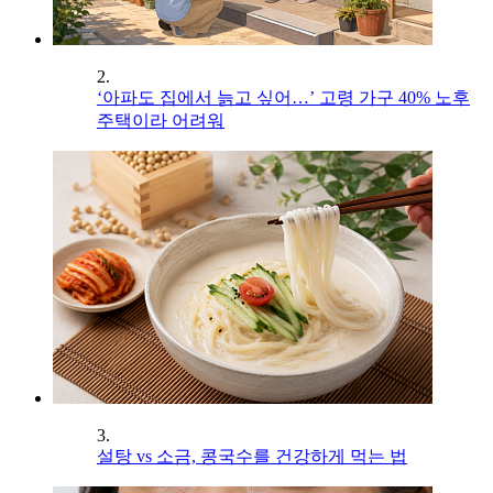
2.
‘아파도 집에서 늙고 싶어…’ 고령 가구 40% 노후
주택이라 어려워
3.
설탕 vs 소금, 콩국수를 건강하게 먹는 법