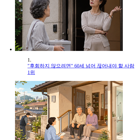
1.
"후회하지 않으려면" 60세 넘어 끊어내야 할 사람
1위