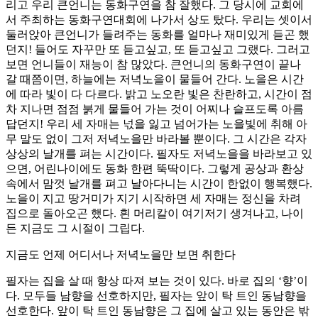
리고 우리 큰언니는 동화구연을 참 잘했다. 그 당시에 교회에
서 주최하는 동화구연대회에 나가서 상도 탔다. 우리는 셋이서
둘러앉아 큰언니가 들려주는 동화를 얼마나 재미있게 듣곤 했
던지! 들어도 자꾸만 또 듣고싶고, 또 듣고싶고 그랬다. 그러고
보면 언니들이 재능이 참 많았다. 큰언니의 동화구연이 끝나
갈 때쯤이면, 하늘에는 저녁노을이 물들어 간다. 노을은 시간
에 따라 빛이 다 다르다. 밝고 노오란 빛은 찬란하고, 시간이 점
차 지나면 점점 붉게 물들어 가는 것이 어찌나 슬프도록 아름
답던지! 우리 세 자매는 넋을 잃고 넘어가는 노을빛에 취해 아
무 말도 없이 그저 저녁노을만 바라볼 뿐이다. 그 시간은 각자
상상의 날개를 펴는 시간이다. 필자도 저녁노을을 바라보고 있
으면, 어린나이에도 동화 한편 뚝딱이다. 그렇게 공상과 환상
속에서 맘껏 날개를 펴고 날아다니는 시간이 한없이 행복했다.
노을이 지고 땅거미가 지기 시작하면 세 자매는 정신을 차려
집으로 돌아오곤 했다. 흰 머리칼이 여기저기 생겨나고, 나이
든 지금도 그 시절이 그립다.
지금도 언제 어디서나 저녁노을만 보면 취한다
필자는 집을 살 때 항상 따져 보는 것이 있다. 바로 집의 ‘향’이
다. 모두들 남향을 선호하지만, 필자는 앞이 탁 트인 동남향을
선호한다. 앞이 탁 트인 동남향은 그 집에 살고 있는 동안은 밖