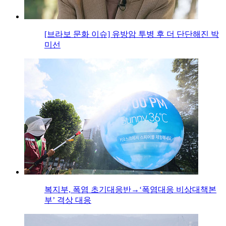
[브라보 문화 이슈] 유방암 투병 후 더 단단해진 박
미선
복지부, 폭염 초기대응반→‘폭염대응 비상대책본
부’ 격상 대응