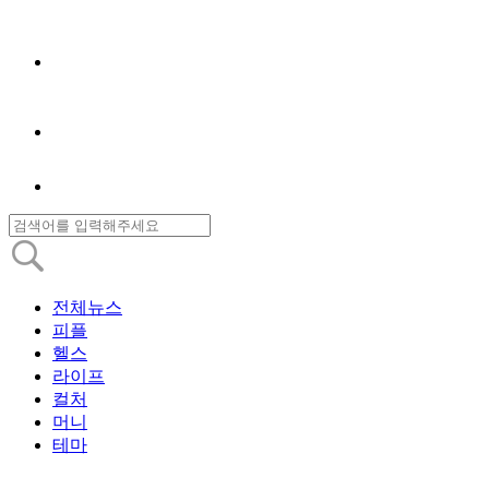
전체뉴스
피플
헬스
라이프
컬처
머니
테마