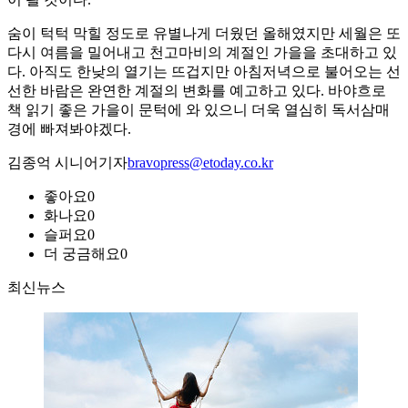
숨이 턱턱 막힐 정도로 유별나게 더웠던 올해였지만 세월은 또
다시 여름을 밀어내고 천고마비의 계절인 가을을 초대하고 있
다. 아직도 한낮의 열기는 뜨겁지만 아침저녁으로 불어오는 선
선한 바람은 완연한 계절의 변화를 예고하고 있다. 바야흐로
책 읽기 좋은 가을이 문턱에 와 있으니 더욱 열심히 독서삼매
경에 빠져봐야겠다.
김종억 시니어기자
bravopress@etoday.co.kr
좋아요
0
화나요
0
슬퍼요
0
더 궁금해요
0
최신뉴스