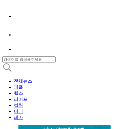
전체뉴스
피플
헬스
라이프
컬처
머니
테마