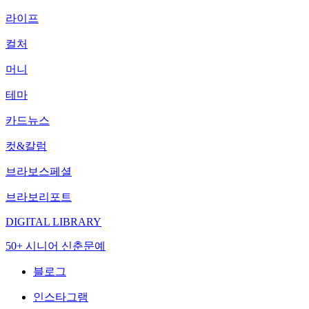
라이프
컬처
머니
테마
카드뉴스
컷&칼럼
브라보스페셜
브라보리포트
DIGITAL LIBRARY
50+ 시니어 신춘문예
블로그
인스타그램