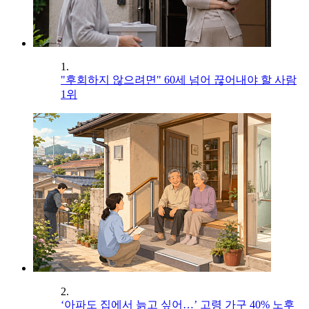
1.
"후회하지 않으려면" 60세 넘어 끊어내야 할 사람
1위
2.
‘아파도 집에서 늙고 싶어…’ 고령 가구 40% 노후