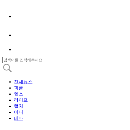
전체뉴스
피플
헬스
라이프
컬처
머니
테마