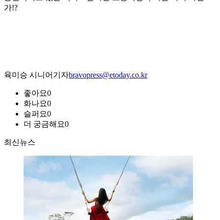
가!?
육미승 시니어기자
bravopress@etoday.co.kr
좋아요
0
화나요
0
슬퍼요
0
더 궁금해요
0
최신뉴스