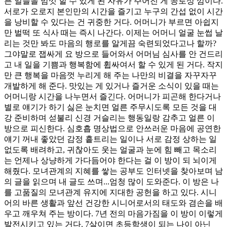
픈 일들을 맘껏 할 수 있게 된 자유가 주어진 게 공로상 깜이다.
서로가 오로지 본인만의 시간을 즐기고 누구의 간섭 없이 시간
을 낭비할 수 있다는 건 귀중한 거다. 어머니가 부르면 아쉽지
만 벌떡 또 식사 때는 즉시 나간다. 이제는 어머니 얼굴 눈썹 날
리는 것만 봐도 마음의 행로를 알게끔 숙련되었다고나 할까?
그야말로 잽싸게 요 방으로 들어와서 어머님 심사를 안 건드리
고 내 일을 기쁨과 행복함에 휩싸여서 할 수 있게 된 거다. 작지
만 큰 행복을 마음껏 누리게 해 주는 나만의 비결을 자꾸자꾸
개발하게 해 준다. 맛있는 게 있거나 즐거운 소식이 있을 때는
어머니랑 시간을 나누면서 즐긴다. 어머니가 피곤해 한다거나
별로 얘기가 하기 싫은 눈치면 얼른 주무시도록 모든 것을 대
강 준비하며 섣불리 신경 거슬리는 행동일랑 감추고 얼른 이
방으로 피신한다. 심호흡 명상법으로 안쓰러운 마음에 공연한
얘기 꺼내 좋았던 감정 흩트리는 일이나 서로 감정 상하는 일
없도록 배려하고, 귀찮아도 웃는 얼굴과 눈에 힘 빼고 목소리
는 언제나 상냥하게 가다듬어야 한다는 걸 이 방이 되 뇌이게
해줬다. 모녀관계의 지혜를 쌓는 공부도 인터넷을 찾아보며 남
의 글을 읽으며 내 글도 쓰며...엄청 많이 도와준다. 이 방은 나
를 고품질의 모녀관계 유지에 지대한 공헌을 하고 있다. 시니
어의 바른 생활과 앞선 건강한 시니어로서의 태도와 겸손을 배
우고 깨우쳐 주는 방이다. 7년 전의 마음가짐을 이 방이 이렇게
발전시키고 있는 거다. 7살이면 초등학생이 되는 나이 아닌