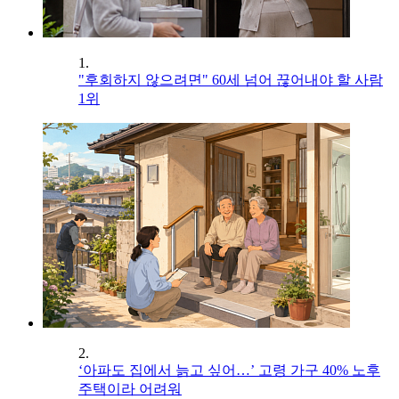
1.
"후회하지 않으려면" 60세 넘어 끊어내야 할 사람
1위
2.
‘아파도 집에서 늙고 싶어…’ 고령 가구 40% 노후
주택이라 어려워