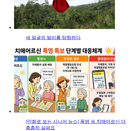
세 얼굴의 발리를 탐험하다
[만화로 보는 시니어 뉴스] 폭염 속 치매어르신 더
촘촘히 살펴요