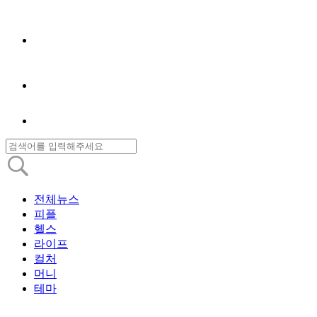
전체뉴스
피플
헬스
라이프
컬처
머니
테마