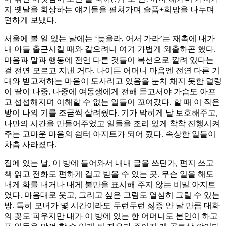
지 옛날을 회상하는 얘기들을 펼쳐가며 슬픔+희망을 나누며
편하게 보냈다.
서울에 볼 일 있는 날에는 ‘늦을라, 어서 가라’는 재촉에 내가
내 아들 출근시킬 때와 같으려니 여겨 가볍게 외출하곤 했다.
마음과 말과 행동에 전연 다른 것들이 복선으로 깔려 있다는
걸 전연 모르고 지낸 거다. 나이든 어머니 마음엔 전연 다른 기
대와 받고저하는 마음이 도사리고 있음을 눈치 채지 못한 덜렁
이 딸이 나중, 나중에 여동생에게 전해 듣고서야 가슴도 아프
고 섭섭해지며 이해할 수 없는 일들이 꼬여갔다. 할 때 이 작은
방이 나의 기를 조금씩 살려줬다. 기가 막히게 날 보호해주고,
나만의 시간을 만들어주었고 일들을 조리 있게 착착 진행시켜
주는 고마운 마음의 쉼터 아지트가 되어 줬다. 속상한 일들이
차츰 사라졌다.
집에 있는 날, 이 방에 들어와서 내내 글을 쓰던가, 편지 쓰고
책 읽고 전화도 편하게 걸고 받을 수 있는 곳. 무슨 일을 해도
내게 화를 내거나 내게 불만을 표시해 주지 않는 비밀 아지트
였다. 마음대로 웃고, 그리고 싶은 그림도 열심히 그릴 수 있는
방. 특히 모녀가 몇 시간이라도 두런두런 싫증 안 날 만큼 대화
의 꽃도 피우지만 내가 이 방에 있는 한 어머니도 본인이 하고