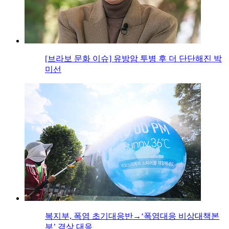
[브라보 문화 이슈] 유방암 투병 후 더 단단해진 박
미선
복지부, 폭염 초기대응반→‘폭염대응 비상대책본
부’ 격상 대응