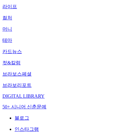
라이프
컬처
머니
테마
카드뉴스
컷&칼럼
브라보스페셜
브라보리포트
DIGITAL LIBRARY
50+ 시니어 신춘문예
블로그
인스타그램