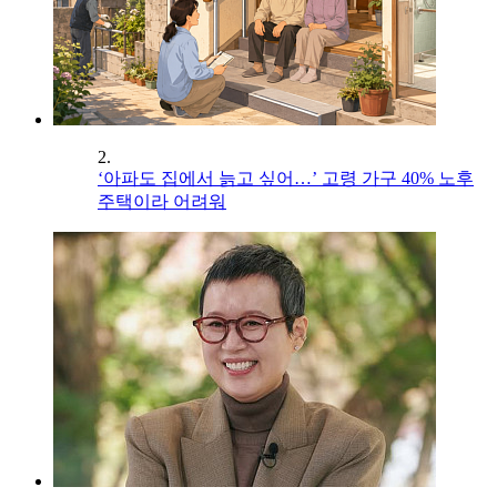
2.
‘아파도 집에서 늙고 싶어…’ 고령 가구 40% 노후
주택이라 어려워