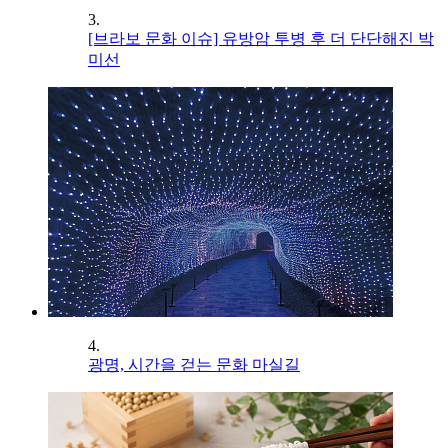
3.
[브라보 문화 이슈] 유방암 투병 후 더 단단해진 박
미선
4.
광명, 시간을 걷는 문화 마실길