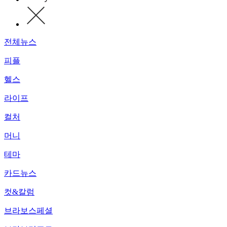
전체뉴스
피플
헬스
라이프
컬처
머니
테마
카드뉴스
컷&칼럼
브라보스페셜