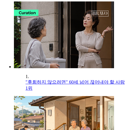
1.
"후회하지 않으려면" 60세 넘어 끊어내야 할 사람
1위