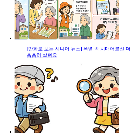
[만화로 보는 시니어 뉴스] 폭염 속 치매어르신 더
촘촘히 살펴요