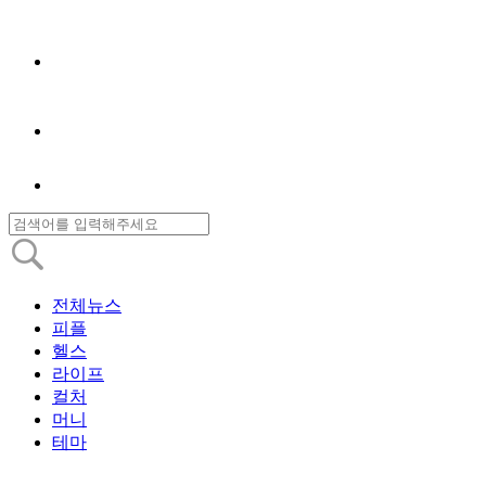
전체뉴스
피플
헬스
라이프
컬처
머니
테마