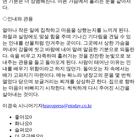
면 기분은 더 상큼해진다. 아픈 가슴에서 흘리는 눈물 같아서
다.
◇인내와 관용
얼마나 작은 일에 집착하고 마음을 상했는지를 느끼게 된다.
좌절과 실망에도 맞설 힘을 주며 기나긴 기다림을 견딜 수 있
는 인내를 선물처럼 안겨주는 곳이다. 그곳에서 상한 가슴을
꺼내어 강물에 씻고 바람에 내어 말려 말끔한 기분으로 되돌린
다. 속을 비우고 자족하며 흘러가는 것을 잔잔한 눈빛으로 보
내주는 관용을 들고 돌아오게 된다. 사람이 태어난 이유는 인
내를 배우기 위함이라고 하지 않던가. 돌아오는 차 속에서는
배가 고파지기 마련이다. 메뉴 짜느라 냉장고의 문을 몇 번씩
열었다 닫으며 보글거리는 찌개를 상상하곤 한다. 집으로 향하
는 마음이 바빠지기 시작한다. 씩씩하게 다시 주어진 시간을
살아내는 것이다.
이경숙 시니어기자
bravopress@etoday.co.kr
좋아요
0
화나요
0
슬퍼요
0
더 궁금해요
0