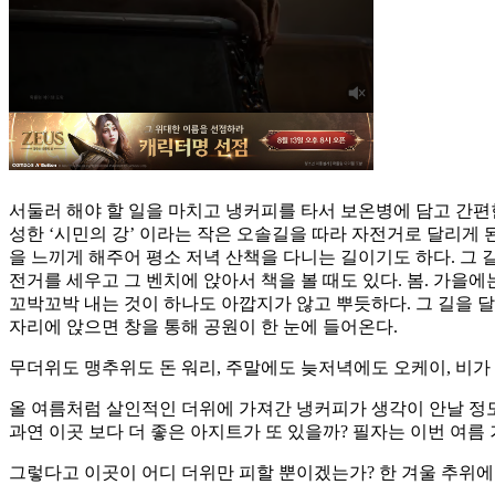
서둘러 해야 할 일을 마치고 냉커피를 타서 보온병에 담고 간편한
성한 ‘시민의 강’ 이라는 작은 오솔길을 따라 자전거로 달리게 
을 느끼게 해주어 평소 저녁 산책을 다니는 길이기도 하다. 그 
전거를 세우고 그 벤치에 앉아서 책을 볼 때도 있다. 봄. 가을
꼬박꼬박 내는 것이 하나도 아깝지가 않고 뿌듯하다. 그 길을 달
자리에 앉으면 창을 통해 공원이 한 눈에 들어온다.
무더위도 맹추위도 돈 워리, 주말에도 늦저녁에도 오케이, 비가
올 여름처럼 살인적인 더위에 가져간 냉커피가 생각이 안날 정도
과연 이곳 보다 더 좋은 아지트가 또 있을까? 필자는 이번 여름 
그렇다고 이곳이 어디 더위만 피할 뿐이겠는가? 한 겨울 추위에