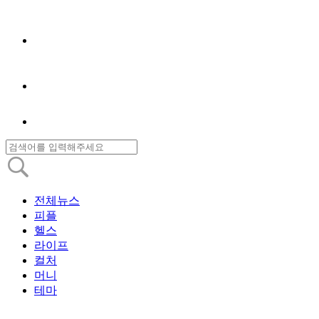
전체뉴스
피플
헬스
라이프
컬처
머니
테마