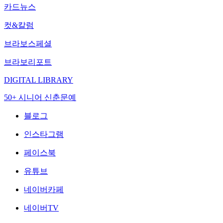
카드뉴스
컷&칼럼
브라보스페셜
브라보리포트
DIGITAL LIBRARY
50+ 시니어 신춘문예
블로그
인스타그램
페이스북
유튜브
네이버카페
네이버TV