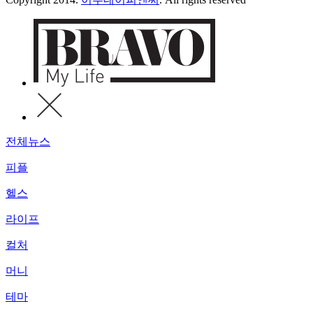
전체뉴스
피플
헬스
라이프
컬처
머니
테마