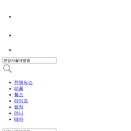
전체뉴스
피플
헬스
라이프
컬처
머니
테마