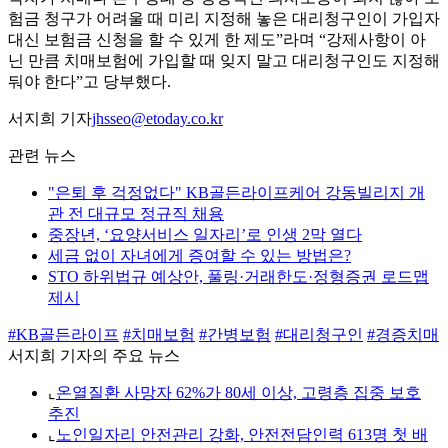
험금 청구가 어려울 때 미리 지정해 놓은 대리청구인이 가입자
대신 보험금 신청을 할 수 있게 한 제도”라며 “강제사항이 아
닌 만큼 치매보험에 가입할 때 잊지 말고 대리청구인도 지정해
둬야 한다”고 당부했다.
서지희 기자
jhsseo@etoday.co.kr
관련 뉴스
"은퇴 후 걱정없다" KB골든라이프케어 강동빌리지 개
관 전 대규모 정규직 채용
중장년, ‘요양서비스 일자리’로 인생 2막 열다
세금 없이 자녀에게 증여할 수 있는 방법은?
STO 하위법규 예상안, 풀링·거래한도·정형증권 로드맵
제시
#KB골든라이프
#치매보험
#간병보험
#대리청구인
#경증치매
서지희 기자의 주요 뉴스
⌞
온열질환 사망자 62%가 80세 이상, 고령층 집중 보호
추진
⌞
노인일자리 안전관리 강화, 안전전담인력 613명 첫 배