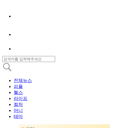
전체뉴스
피플
헬스
라이프
컬처
머니
테마