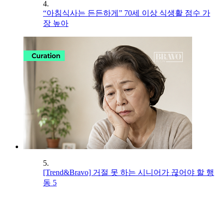
4.
“아침식사는 든든하게” 70세 이상 식생활 점수 가
장 높아
5.
[Trend&Bravo] 거절 못 하는 시니어가 끊어야 할 행
동 5