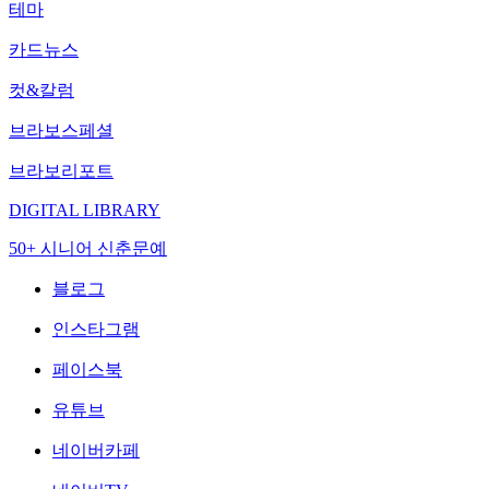
테마
카드뉴스
컷&칼럼
브라보스페셜
브라보리포트
DIGITAL LIBRARY
50+ 시니어 신춘문예
블로그
인스타그램
페이스북
유튜브
네이버카페