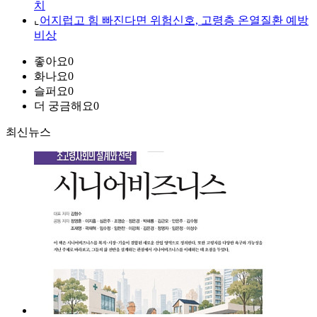
치
⌞
어지럽고 힘 빠진다면 위험신호, 고령층 온열질환 예방
비상
좋아요
0
화나요
0
슬퍼요
0
더 궁금해요
0
최신뉴스