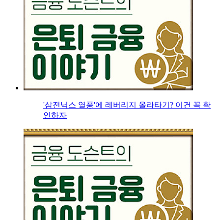
'삼전닉스 열풍'에 레버리지 올라타기? 이건 꼭 확
인하자