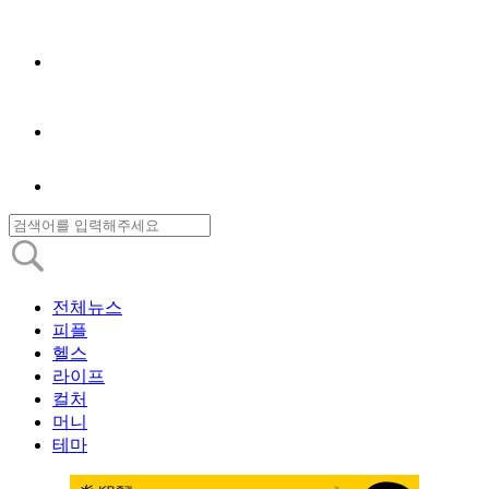
전체뉴스
피플
헬스
라이프
컬처
머니
테마