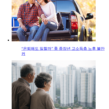
“은퇴해도 일할까” 美 중장년 고소득층 노후 불안
커