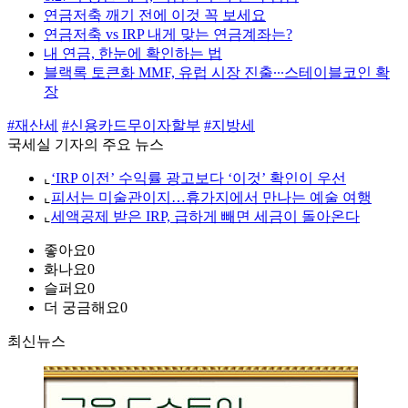
연금저축 깨기 전에 이것 꼭 보세요
연금저축 vs IRP 내게 맞는 연금계좌는?
내 연금, 한눈에 확인하는 법
블랙록 토큰화 MMF, 유럽 시장 진출∙∙∙스테이블코인 확
장
#재산세
#신용카드무이자할부
#지방세
국세실 기자의 주요 뉴스
⌞
‘IRP 이전’ 수익률 광고보다 ‘이것’ 확인이 우선
⌞
피서는 미술관이지…휴가지에서 만나는 예술 여행
⌞
세액공제 받은 IRP, 급하게 빼면 세금이 돌아온다
좋아요
0
화나요
0
슬퍼요
0
더 궁금해요
0
최신뉴스