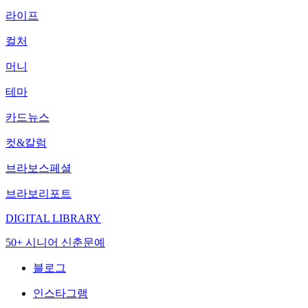
라이프
컬처
머니
테마
카드뉴스
컷&칼럼
브라보스페셜
브라보리포트
DIGITAL LIBRARY
50+ 시니어 신춘문예
블로그
인스타그램